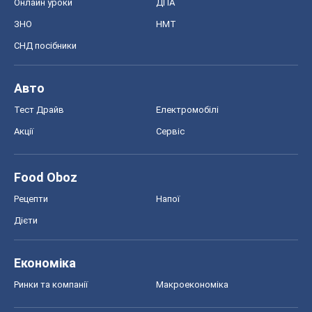
Онлайн уроки
ДПА
ЗНО
НМТ
СНД посібники
Авто
Тест Драйв
Електромобілі
Акції
Сервіс
Food Oboz
Рецепти
Напої
Дієти
Економіка
Ринки та компанії
Макроекономіка