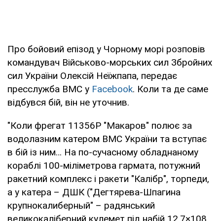
Про бойовий епізод у Чорному морі розповів
командувач Військово-морських сил Збройних
сил України Олексій Неїжпапа, передає
пресслужба ВМС у
Facebook
. Коли та де саме
відбувся бій, він не уточнив.
"Коли фрегат 11356Р "Макаров" полює за
водолазним катером ВМС України та вступає
в бій із ним… На по-сучасному обладнаному
кораблі 100-міліметрова гармата, потужний
ракетний комплекс і ракети "Калібр", торпеди,
а у катера – ДШК ("Дегтярева-Шпагина
крупнокалиберный" – радянський
великокаліберний кулемет під набій 12,7×108