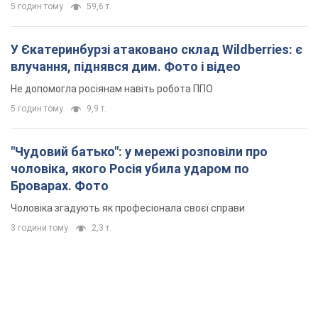
5 годин тому
59,6 т.
У Єкатеринбурзі атаковано склад Wildberries: є
влучання, піднявся дим. Фото і відео
Не допомогла росіянам навіть робота ППО
5 годин тому
9,9 т.
"Чудовий батько": у мережі розповіли про
чоловіка, якого Росія убила ударом по
Броварах. Фото
Чоловіка згадують як професіонала своєї справи
3 години тому
2,3 т.