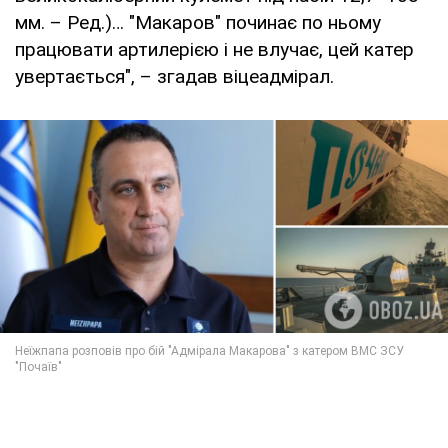
мм. – Ред.)… "Макаров" починає по ньому
працювати артилерією і не влучає, цей катер
увертається", – згадав віцеадмірал.