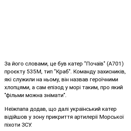
За його словами, це був катер "Почаїв" (A701)
проєкту 535М, тип "Краб". Команду захисників,
які служили на ньому, він назвав героїчними
хлопцями, а сам епізод у морі таким, про який
"фільми можна знімати".
Неїжпапа додав, що далі український катер
відійшов у зону прикриття артилерії Морської
піхоти ЗСУ.