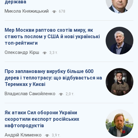
держава
Микола Княжицький
678
Мер Москви раптово схотів миру, як
стають послом у США й нові українські
топ-рейтинги
Олександр Кірш
3,3 т.
Про заплановану вирубку більше 600
дерев і теплотрасу: що відбувається на
Теремках у Києві
Владислав Самойленко
2,0 т.
Як атаки Сил оборони України
скоротили експорт російських
нафтопродуктів
Андрій Клименко
3,9 т.