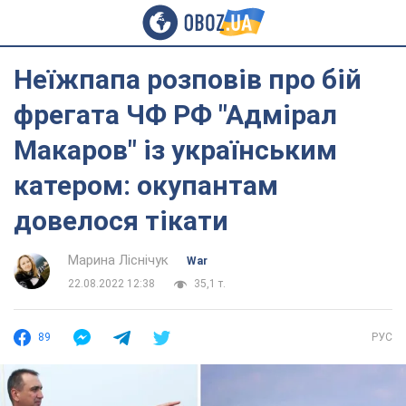
Неїжпапа розповів про бій
фрегата ЧФ РФ "Адмірал
Макаров" із українським
катером: окупантам
довелося тікати
Марина Ліснічук
War
22.08.2022 12:38
35,1 т.
89
РУС