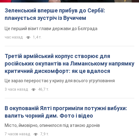
Зеленський вперше прибув до Сербії:
планується зустріч із Вучичем
Це перший візит глави держави до Бєлграда
час назад
1,4 т.
Третій армійський корпус створює для
російських окупантів на Лиманському напрямку
критичний дискомфорт: як це вдалося
Це зараз переростає у кризу для всього угруповання
3 часа назад
46,7 т.
В окупованій Ялті прогриміли потужні вибухи:
валить чорний дим. Фото і відео
Місто, ймовірно, опинилося під атакою дронів
7 часов назад
7,9 т.