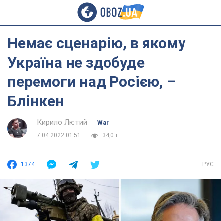
Немає сценарію, в якому
Україна не здобуде
перемоги над Росією, –
Блінкен
Кирило Лютий
War
7.04.2022 01:51
34,0 т.
1374
РУС