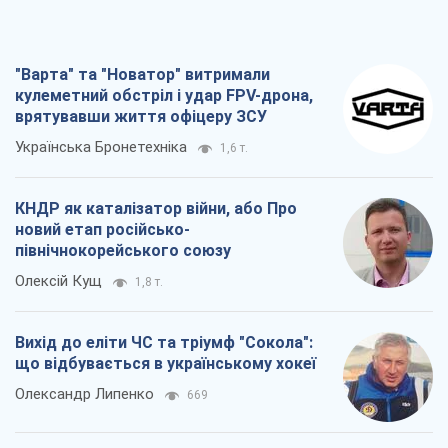
"Варта" та "Новатор" витримали
кулеметний обстріл і удар FPV-дрона,
врятувавши життя офіцеру ЗСУ
Українська Бронетехніка
1,6 т.
КНДР як каталізатор війни, або Про
новий етап російсько-
північнокорейського союзу
Олексій Кущ
1,8 т.
Вихід до еліти ЧС та тріумф "Сокола":
що відбувається в українському хокеї
Олександр Липенко
669