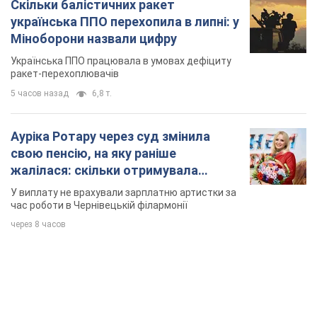
Скільки балістичних ракет
українська ППО перехопила в липні: у
Міноборони назвали цифру
Українська ППО працювала в умовах дефіциту
ракет-перехоплювачів
5 часов назад
6,8 т.
Ауріка Ротару через суд змінила
свою пенсію, на яку раніше
жалілася: скільки отримувала
співачка
У виплату не врахували зарплатню артистки за
час роботи в Чернівецькій філармонії
через 8 часов