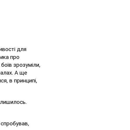
ивості для
умка про
 боїв зрозуміли,
алах. А ще
ся, в принципі,
алишилось.
ь спробував,