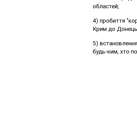
областей;
4) пробиття "ко
Крим до Донецько
5) встановлення
будь-ким, хто п