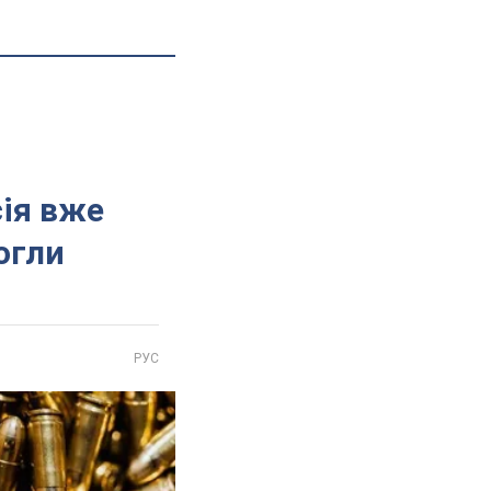
сія вже
огли
РУС