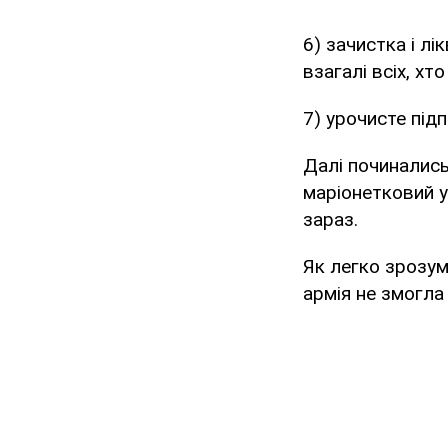
6) зачистка і лі
взагалі всіх, хт
7) урочисте під
Далі починались
маріонетковий у
зараз.
Як легко зрозумі
армія не змогла