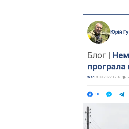
Юрій Г
Блог |
Нем
програла 
War
19.08.2022 17:48
18