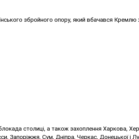
їнського збройного опору, який вбачався Кремлю
 блокада столиці, а також захоплення Харкова, Хер
си, Запоріжжя, Сум, Дніпра, Черкас, Донецької і Л