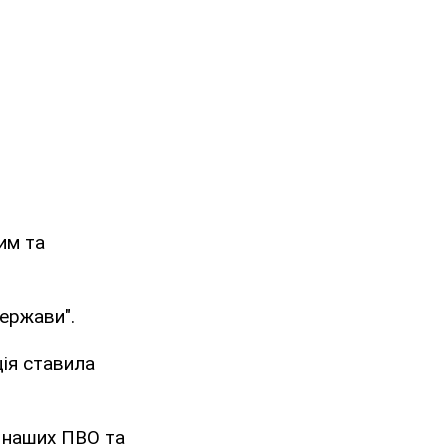
им та
держави".
ція ставила
я наших ПВО та