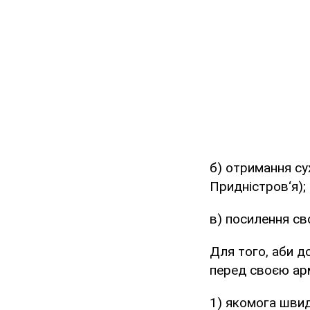
б) отримання су
Придністров‘я);
в) посилення сво
Для того, аби д
перед своєю арм
1) якомога швид