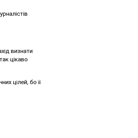
журналістів
ахід визнати
так цікаво
них цілей, бо її