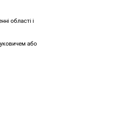
нні області і
нуковичем або