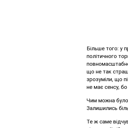
Більше того: у 
політичного торг
повномасштабне в
що не так страш
зрозуміли, що пі
не має сенсу, б
Чим можна було 
Залишились біль
Те ж саме відчув