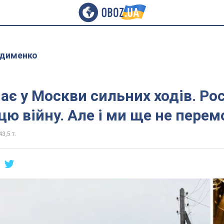
удименко
ає у Москви сильних ходів. Ро
цю війну. Але і ми ще не перем
43,5 т.