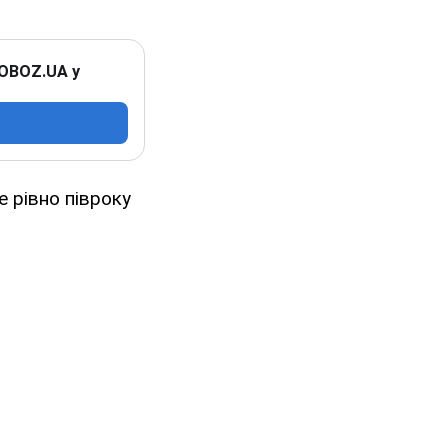
 OBOZ.UA у
е рівно півроку