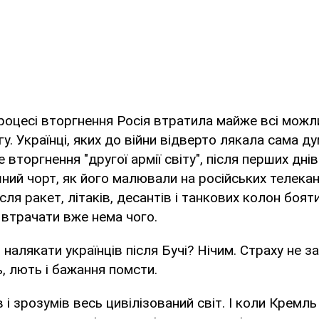
процесі вторгнення Росія втратила майже всі можл
у. Українці, яких до війни відверто лякала сама д
торгнення "другої армії світу", після перших днів
ний чорт, як його малювали на російських телекан
сля ракет, літаків, десантів і танкових колон бояти
о втрачати вже нема чого.
налякати українців після Бучі? Нічим. Страху не з
, лють і бажання помсти.
 і зрозумів весь цивілізований світ. І коли Кремл