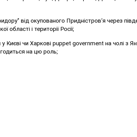
ридору" від окупованого Придністров‘я через півде
ї області і території Росії;
 у Києві чи Харкові puppet government на чолі з Я
огодиться на цю роль;