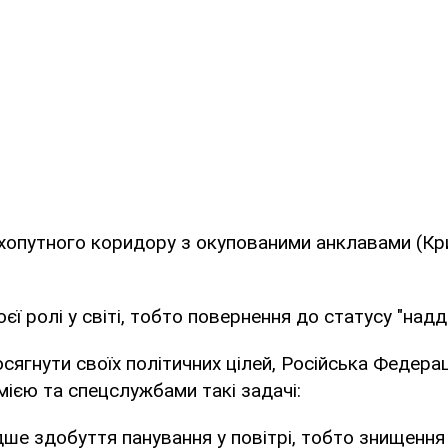
хопутного коридору з окупованими анклавами (Кр
єї ролі у світі, тобто повернення до статусу "над
осягнути своїх політичних цілей, Російська Федера
ією та спецслужбами такі задачі:
ше здобуття панування у повітрі, тобто знищенн