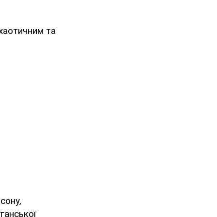
 хаотичним та
сону,
уганської