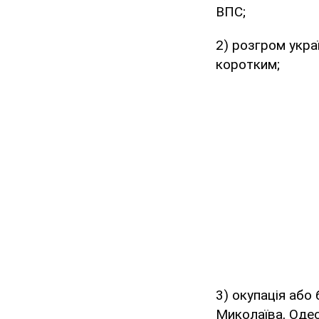
ВПС;
2) розгром укра
коротким;
3) окупація або
Миколаїва, Одес