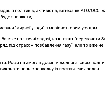
квідація політиків, активістів, ветеранів АТО/ОСС, 
о буде заважати;
писання "мирної угоди" з маріонетковим урядом.
 би вже політичні задачі, на кшталт "переконати З
ряд під страхом позбавлення газу", але то вже не 
ти, Росія на змогла досягти жодної зі своїх політич
 виконати повністю жодну із поставлених задач.