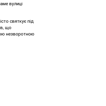
саме вулиці
істо святкує під
в, що
ною незворотною