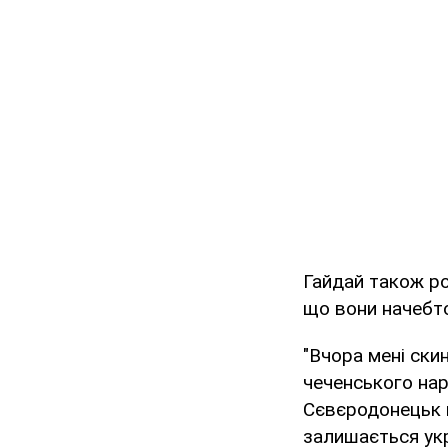
Гайдай також ро
що вони начебт
"Вчора мені скин
чеченського наро
Сєвєродонецьк п
залишається укра