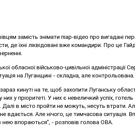
івцям замість знімати піар-відео про вигадані пер
сти, де їхні ліквідовані вже командири. Про це Га
верненні.
кої обласної військово-цивільної адміністрації Се
туація на Луганщині - складна, але контрольована.
 зараз кинуті на те, щоб захопити Луганську облас
них у пріоритеті. У них є невеличкий успіх, готель
 Далі в місто пройти не можуть, несуть втрати. Ал
не вдається. Але нічого, це тимчасова ситуація. В
з нею впораються", - розповів голова ОВА.