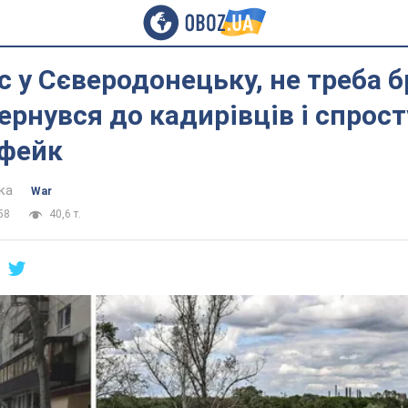
с у Сєверодонецьку, не треба б
ернувся до кадирівців і спрос
 фейк
ка
War
58
40,6 т.