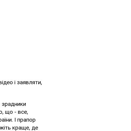
ідео і заявляти,
і зрадники
, що - все,
аїни. І прапор
ажіть краще, де