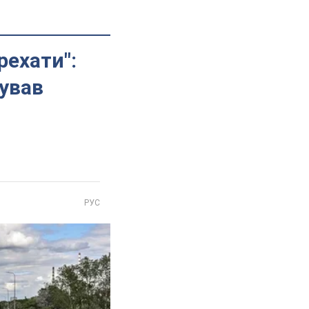
рехати":
тував
РУС