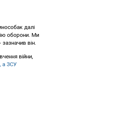
инособак далі
нію оборони. Ми
 зазначив він.
вчення війни,
, а ЗСУ