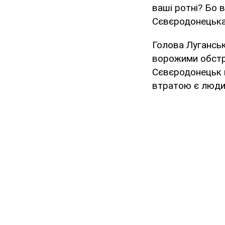
ваші ротні? Бо в
Сєвєродонецька?
Голова Лугансь
ворожими обстр
Сєвєродонецьк 
втратою є люди,