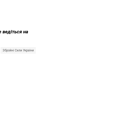
е ведіться на
Збройні Сили України
Сергій Гайдай