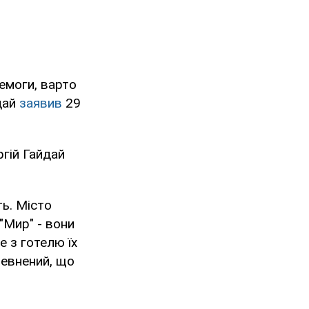
емоги, варто
йдай
заявив
29
ргій Гайдай
ть. Місто
 "Мир" - вони
е з готелю їх
певнений, що