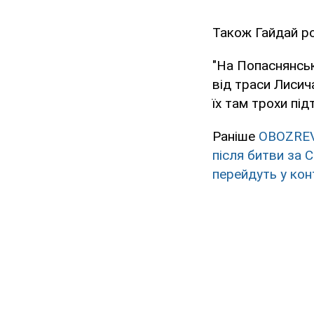
Також Гайдай ро
"На Попаснянськ
від траси Лисич
їх там трохи під
Раніше
OBOZRE
після битви за 
перейдуть у кон