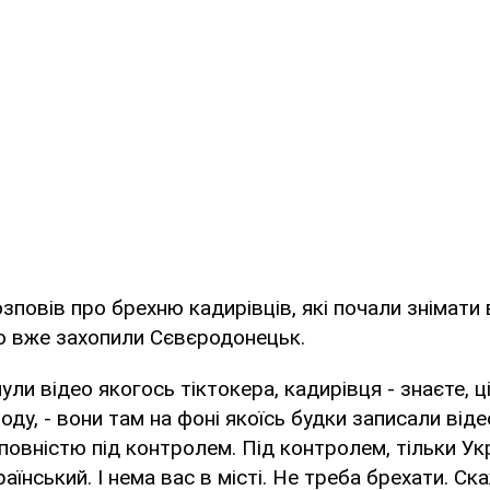
зповів про брехню кадирівців, які почали знімати в
о вже захопили Сєвєродонецьк.
ули відео якогось тіктокера, кадирівця - знаєте, ц
ду, - вони там на фоні якоїсь будки записали відео
овністю під контролем. Під контролем, тільки Укр
їнський. І нема вас в місті. Не треба брехати. Ск