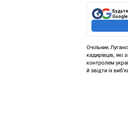
Будьте
Google
Очільник Луганс
кадирівців, які
контролем україн
й звідти їх виб'ю