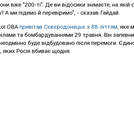
они вже "200-ті". Де ви відосики знімаєте, на якій 
 А ми підемо й перевіримо", - сказав Гайдай.
кої ОВА
привітав Сєвєродонецьк з 88-літтям,
яке м
ілами та бомбардуваннями 29 травня. Він запевни
неодмінно буде відбудовано після перемоги. Єди
 яких Росія вбиває щодня.