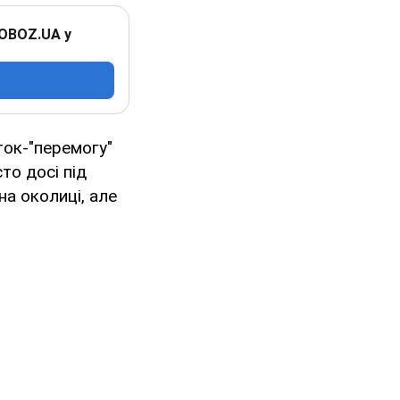
 OBOZ.UA у
ток-"перемогу"
то досі під
на околиці, але