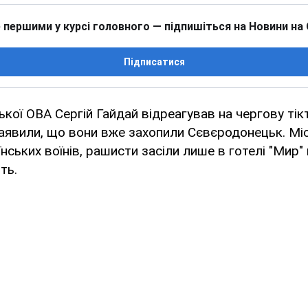
 першими у курсі головного — підпишіться на Новини на
Підписатися
ької ОВА Сергій Гайдай відреагував на чергову тік
 заявили, що вони вже захопили Сєвєродонецьк. Міс
ських воїнів, рашисти засіли лише в готелі "Мир" 
ть.