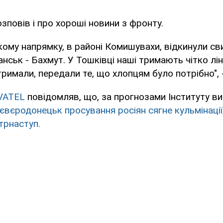
зповів і про хороші новини з фронту.
ому напрямку, в районі Комишувахи, відкинули св
анськ - Бахмут. У Тошківці наші тримають чітко лі
тримали, передали те, що хлопцям було потрібно", -
VATEL
повідомляв, що, за прогнозами Інституту ви
Сєвєродонецьк просування росіян сягне кульмінації
трнаступ.