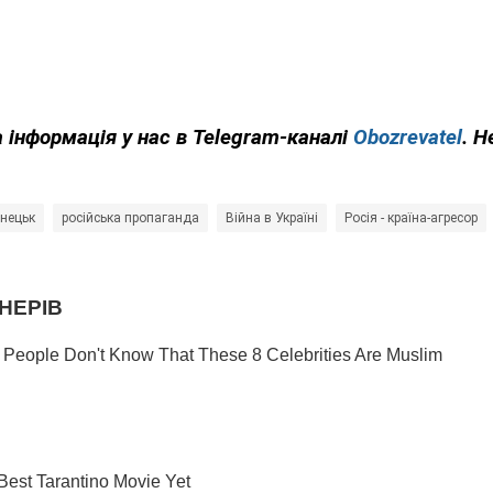
 інформація у нас в Telegram-каналі
Obozrevatel
. Н
онецьк
російська пропаганда
Війна в Україні
Росія - країна-агресор