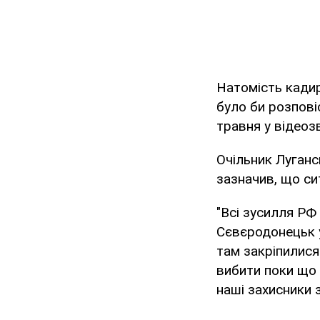
Натомість кадир
було би розпові
травня у відеоз
Очільник Лугансь
зазначив, що си
"Всі зусилля РФ
Сєвєродонецьк у 
там закріпилися.
вибити поки що 
наші захисники 