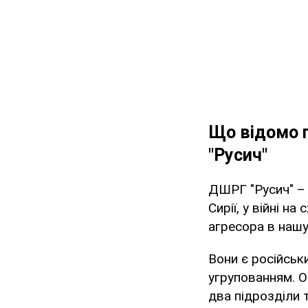
Що відомо 
"Русич"
ДШРГ "Русич" – ц
Сирії, у війні 
агресора в нашу 
Вони є російськ
угрупованням. 
два підрозділи 