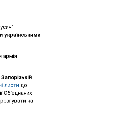
усич"
и українськими
я армія
 Запорізькій
ні листи
до
ї Об'єднаних
 реагувати на