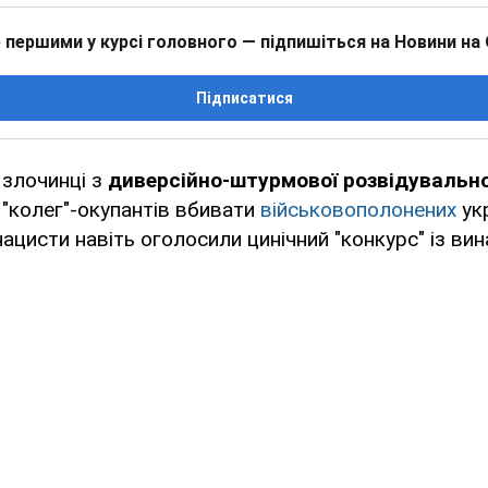
 першими у курсі головного — підпишіться на Новини на
Підписатися
 злочинці з
диверсійно-штурмової розвідувальної
 "колег"-окупантів вбивати
військовополонених
ук
нацисти навіть оголосили цинічний "конкурс" із ви