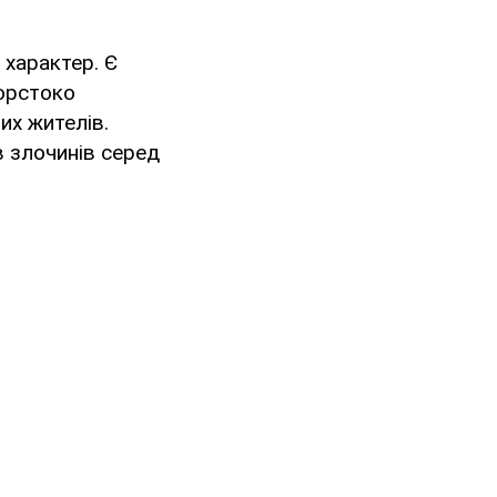
 характер. Є
жорстоко
их жителів.
в злочинів серед