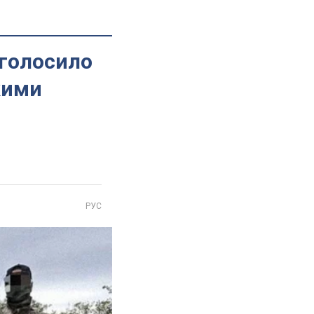
оголосило
кими
РУС