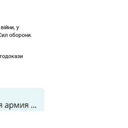
війни, у
Сил оборони.
отодокази