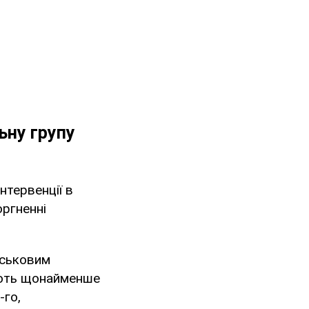
ьну групу
нтервенції в
оргненні
йськовим
ають щонайменше
-го,