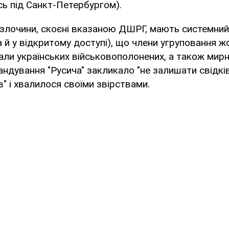
ь під Санкт-Петербургом).
 злочини, скоєні вказаною ДШРГ, мають системний
 й у відкритому доступі), що члени угруповання 
али українських військовополонених, а також мирн
ндування "Русича" закликало "не залишати свідкі
в" і хвалилося своїми звірствами.