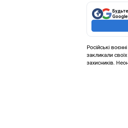
Будьте
Google
Російські воєнні
закликали своїх
захисників. Нео