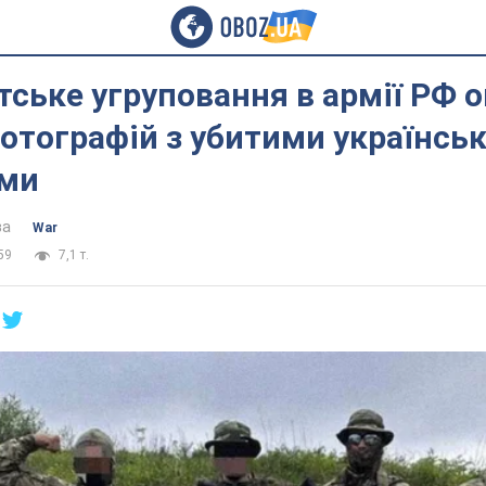
ське угруповання в армії РФ 
отографій з убитими українсь
ми
ва
War
59
7,1 т.