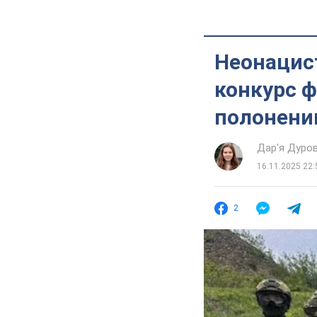
Неонацист
конкурс ф
полонени
Дар'я Дуро
16.11.2025 22:
2