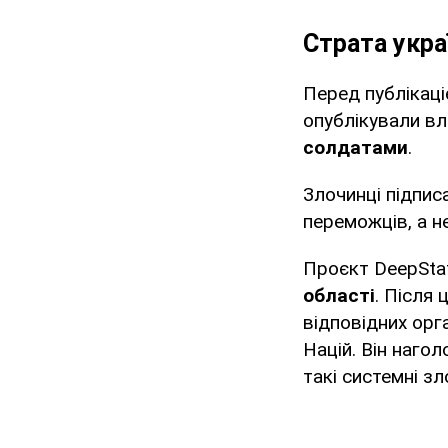
Страта укра
Перед публікац
опублікували в
солдатами
.
Злочинці підпис
переможців, а не
Проєкт DeepSta
області
. Після
відповідних орг
Націй. Він наго
такі системні зл