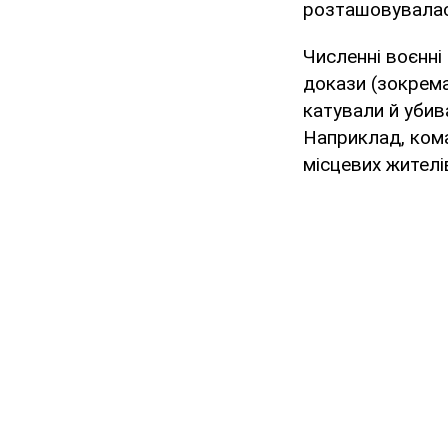
розташовувалас
Численні воєнні
докази (зокрема
катували й убив
Наприклад, кома
місцевих жителі