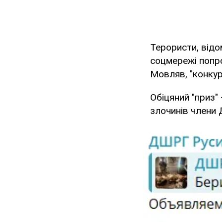
Терористи, відом
соцмережі поп
Мовляв, "конкур
Обіцяний "приз"
злочинів члени 