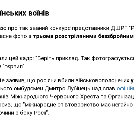
їнських воїнів
ією про так званий конкурс представники ДШРГ "Р
ласне фото з
трьома розстріляними беззбройним
али цей кадр: "Беріть приклад. Так фотографуєтьс
 "тєрпил".
te заявив, що росіяни вбили військовополонених
у
 цього омбудсмен Дмитро Лубінець надіслав
офіцій
анів Міжнародного Червоного Хреста та Організаці
лосив, що "міжнародне співтовариство має негайно
очини з боку Росії".