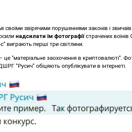
і своїми звірячими порушеннями законів і звичаїв 
росили
надсилати їм фотографії
страчених воїнів 
с" виграють перші три світлини.
 – це "матеріальне заохочення в криптовалюті". Ф
ДШРГ "Русич" обіцяють опублікувати в інтернеті.