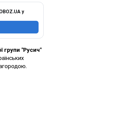
 OBOZ.UA у
 групи "Русич"
раїнських
нагородою.