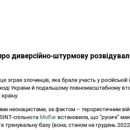
про диверсійно-штурмову розвідувал
е зграя злочинців, яка брала участь у російській і
на сході України й подальшому повномасштабному вт
країну.
ими неонацистами, за фактом – терористичним ві
OSINT-спільнота
Molfar
встановила, що "русичі" м
та тренувальну базу (вона, станом на грудень 2022