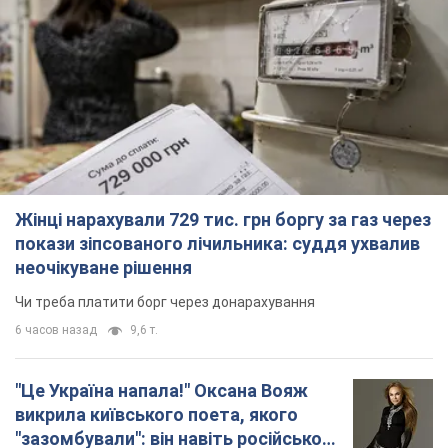
Жінці нарахували 729 тис. грн боргу за газ через
покази зіпсованого лічильника: суддя ухвалив
неочікуване рішення
Чи треба платити борг через донарахування
6 часов назад
9,6 т.
"Це Україна напала!" Оксана Вояж
викрила київського поета, якого
"зазомбували": він навіть російської