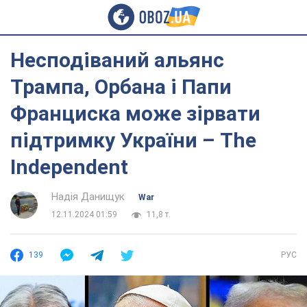
Несподіваний альянс
Трампа, Орбана і Папи
Франциска може зірвати
підтримку України – The
Independent
Надія Данищук
War
12.11.2024 01:59
11,8 т.
139
РУС