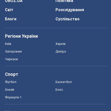
OBOZ.UA
Політика
Світ
Розслідування
Блоги
Суспільство
Регіони України
Київ
Харків
Запоріжжя
Дніпро
Черкаси
Спорт
Футбол
Баскетбол
Хокей
Бокс
Формула-1