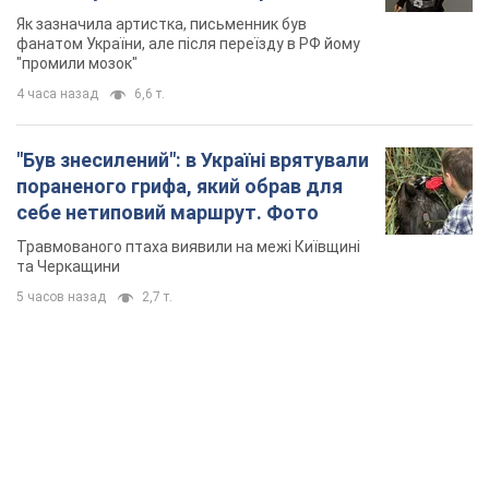
не знав, а тепер хоче геноциду
Як зазначила артистка, письменник був
українців
фанатом України, але після переїзду в РФ йому
"промили мозок"
4 часа назад
6,6 т.
"Був знесилений": в Україні врятували
пораненого грифа, який обрав для
себе нетиповий маршрут. Фото
Травмованого птаха виявили на межі Київщині
та Черкащини
5 часов назад
2,7 т.