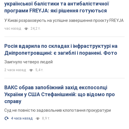
української балістики та антибалістичної
програми FREYJA: які рішення готуються
У Києві розраховують на успішне завершення проєкту FREYJA
час назад
24,2 т.
Росія вдарила по складах і інфраструктурі на
Дніпропетровщині: є загиблі і поранені. Фото
Заигнуло четверо людей
2 часа назад
5,4 т.
ВАКС обрав запобіжний захід експосолці
України у США Стефанішиній: що відомо про
справу
Суд не повністю задовольнив клопотання прокуратури
4 часа назад
8,9 т.