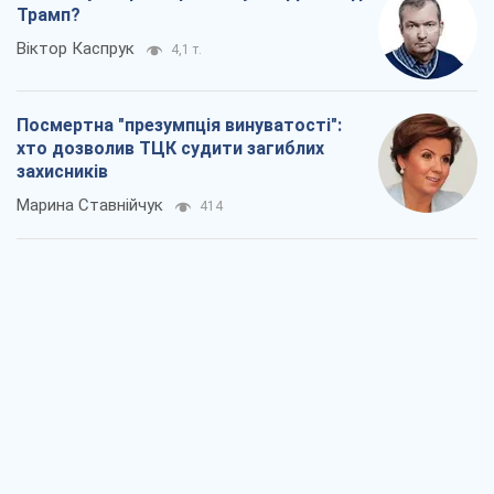
Трамп?
Віктор Каспрук
4,1 т.
Посмертна "презумпція винуватості":
хто дозволив ТЦК судити загиблих
захисників
Марина Ставнійчук
414