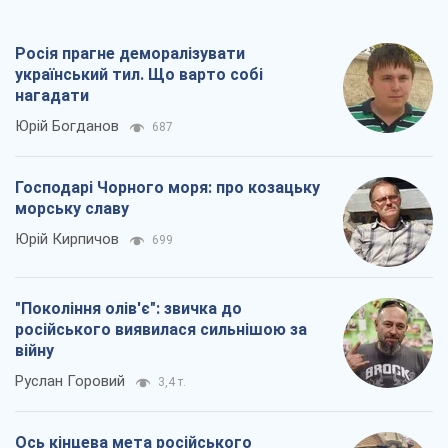
Росія прагне деморалізувати
український тил. Що варто собі
нагадати
Юрій Богданов
687
Господарі Чорного моря: про козацьку
морську славу
Юрій Кирпичов
699
"Покоління олів'є": звичка до
російського виявилася сильнішою за
війну
Руслан Горовий
3,4 т.
Ось кінцева мета російського