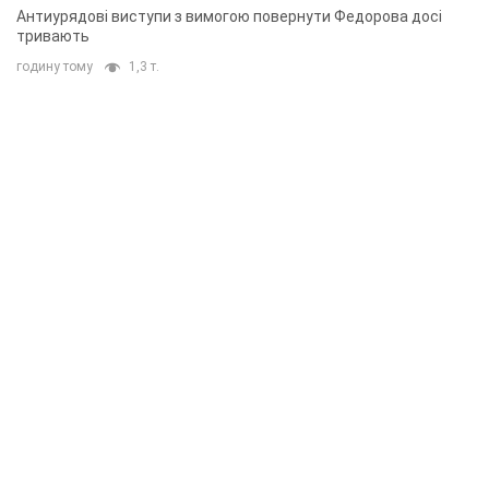
Антиурядові виступи з вимогою повернути Федорова досі
тривають
годину тому
1,3 т.