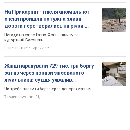
На Прикарпатті після аномальної
спеки пройшла потужна злива:
дороги перетворились на річки.
Відео
Негода накрила Івано-Франківщину та
курортний Буковель
8.08.2026 09:27
27,6 т.
Жінці нарахували 729 тис. грн боргу
за газ через покази зіпсованого
лічильника: суддя ухвалив
неочікуване рішення
Чи треба платити борг через донарахування
7 годин тому
31,1 т.