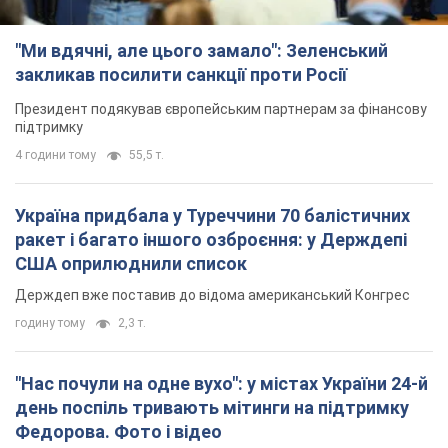
"Ми вдячні, але цього замало": Зеленський
закликав посилити санкції проти Росії
Президент подякував європейським партнерам за фінансову
підтримку
4 години тому
55,5 т.
Україна придбала у Туреччини 70 балістичних
ракет і багато іншого озброєння: у Держдепі
США оприлюднили список
Держдеп вже поставив до відома американський Конгрес
годину тому
2,3 т.
"Нас почули на одне вухо": у містах України 24-й
день поспіль тривають мітинги на підтримку
Федорова. Фото і відео