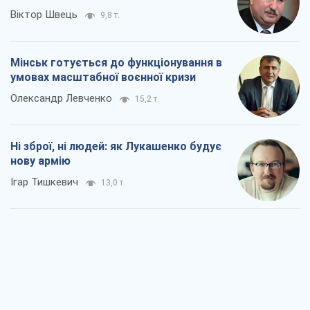
Віктор Швець
9,8 т.
Мінськ готується до функціонування в
умовах масштабної воєнної кризи
Олександр Левченко
15,2 т.
Ні зброї, ні людей: як Лукашенко будує
нову армію
Ігар Тишкевич
13,0 т.