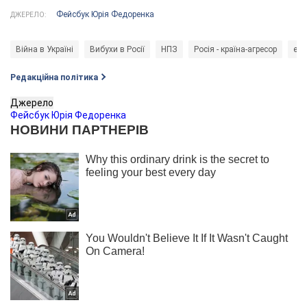
Фейсбук Юрія Федоренка
ДЖЕРЕЛО:
Війна в Україні
Вибухи в Росії
НПЗ
Росія - країна-агресор
еко
Редакційна політика
Джерело
Фейсбук Юрія Федоренка