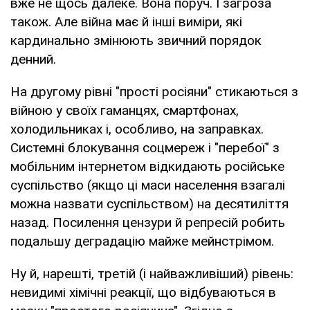
вже не щось далеке. Вона поруч. І загроза
також. Але війна має й інші виміри, які
кардинально змінюють звичний порядок
денний.
На другому рівні "прості росіяни" стикаються з
війною у своїх гаманцях, смартфонах,
холодильниках і, особливо, на заправках.
Системні блокування соцмереж і "перебої" з
мобільним інтернетом відкидають російське
суспільство (якщо ці маси населення взагалі
можна назвати суспільством) на десятиліття
назад. Посилення цензури й репресій робить
подальшу деградацію майже мейнстрімом.
Ну й, нарешті, третій (і найважливіший) рівень:
невидимі хімічні реакції, що відбуваються в