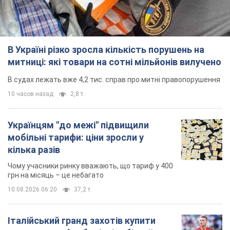
В Україні різко зросла кількість порушень на
митниці: які товари на сотні мільйонів вилучено
В судах лежать вже 4,2 тис. справ про митні правопорушення
10 часов назад
2,8 т.
Українцям "до межі" підвищили
мобільні тарифи: ціни зросли у
кілька разів
Чому учасники ринку вважають, що тариф у 400
грн на місяць – це небагато
10.08.2026 06:20
37,2 т.
Італійський гранд захотів купити