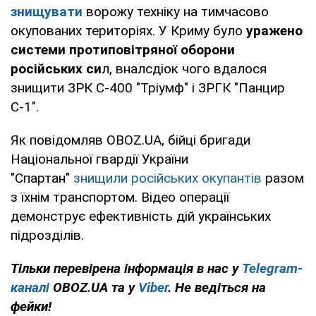
знищувати
ворожу техніку на тимчасово
окупованих територіях. У Криму було
уражено
системи протиповітряної оборони
російських си
л, вналсдіок чого вдалося
знищити ЗРК С-400 "Тріумф" і ЗРГК "Панцир
С-1".
Як повідомляв OBOZ.UA, бійці бригади
Національної гвардії України
"Спартан"
знищили російських окупантів
разом
з їхнім транспортом. Відео операції
демонструє ефективність дій українських
підрозділів.
Тільки перевірена інформація в нас у
Telegram-
каналі
OBOZ.UA та у
Viber
. Не ведіться на
фейки!