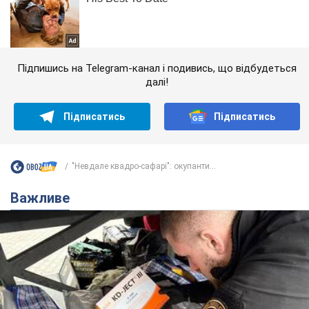
Підпишись на Telegram-канал і подивись, що відбудеться
далі!
Підписатись
Підписатись
"Невдале квадро-сафарі": окупанти...
Важливе