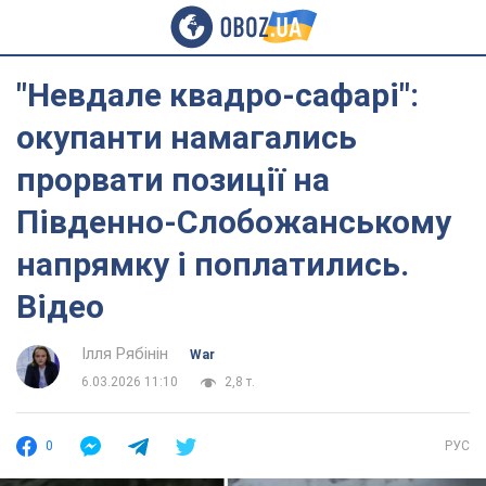
"Невдале квадро-сафарі":
окупанти намагались
прорвати позиції на
Південно-Слобожанському
напрямку і поплатились.
Відео
Ілля Рябінін
War
6.03.2026 11:10
2,8 т.
0
РУС