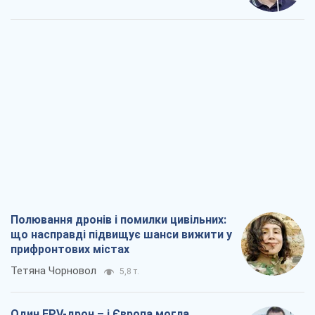
Полювання дронів і помилки цивільних:
що насправді підвищує шанси вижити у
прифронтових містах
Тетяна Чорновол
5,8 т.
Один FPV-дрон – і Європа могла