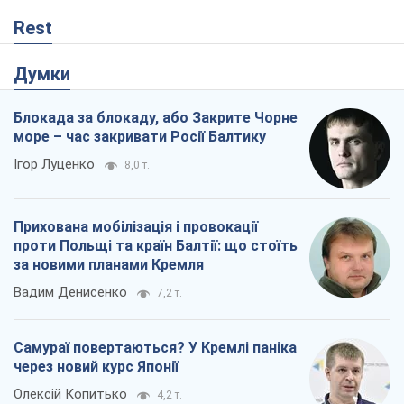
Rest
Думки
Блокада за блокаду, або Закрите Чорне
море – час закривати Росії Балтику
Ігор Луценко
8,0 т.
Прихована мобілізація і провокації
проти Польщі та країн Балтії: що стоїть
за новими планами Кремля
Вадим Денисенко
7,2 т.
Самураї повертаються? У Кремлі паніка
через новий курс Японії
Олексій Копитько
4,2 т.