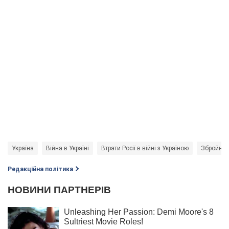
Україна
Війна в Україні
Втрати Росії в війні з Україною
Збройні 
Редакційна політика