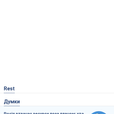
Rest
Думки
Росія втрачає ресурси поза планом: хто