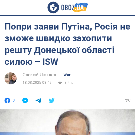
Попри заяви Путіна, Росія не
зможе швидко захопити
решту Донецької області
силою – ISW
Олексій Лютіков
War
18.08.2025 08:49
3,4 т.
0
РУС