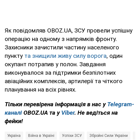
Як повідомляв OBOZ.UA, ЗСУ провели успішну
операцію на одному з напрямків фронту.
Захисники зачистили частину населеного
пункту
та знищили живу силу ворога
, один
окупант потрапив у полон. Завдання
виконувалося за підтримки безпілотних
авіаційних комплексів, артилерії та чіткого
планування на всіх рівнях.
Тільки перевірена інформація в нас у
Telegram-
каналі
OBOZ.UA та у
Viber
. Не ведіться на
фейки!
Україна
Війна в Україні
Успіхи ЗСУ
Збройні Сили України
ві