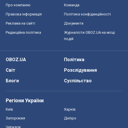
OBOZ.UA
Політика
Світ
Розслідування
Блоги
Суспільство
Регіони України
Київ
Харків
Запоріжжя
Дніпро
Черкаси
Спорт
Футбол
Баскетбол
Хокей
Бокс
Формула-1