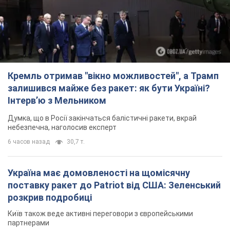
Думка, що в Росії закінчаться балістичні ракети, вкрай
небезпечна, наголосив експерт
6 часов назад
30,7 т.
Україна має домовленості на щомісячну
поставку ракет до Patriot від США: Зеленський
розкрив подробиці
Київ також веде активні переговори з європейськими
партнерами
3 часа назад
14,7 т.
Дбала про учнів та підтримувала педагогів:
внаслідок удару РФ по Київщині загинула
директорка київського ліцею, її чоловік та онук
Вічна пам'ять жертвам російського терору
4 часа назад
15,4 т.