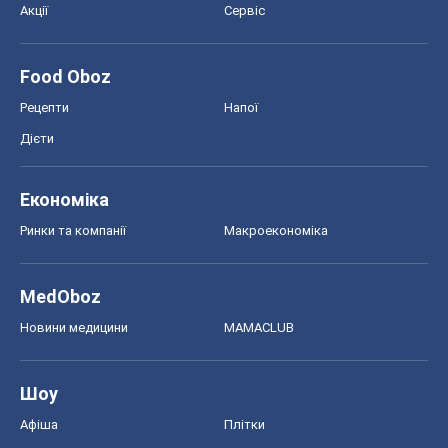
Економіка
Ринки та компанії
Макроекономіка
MedOboz
Новини медицини
MAMACLUB
Шоу
Афіша
Плітки
Краса
Мода
Жіночий журнал