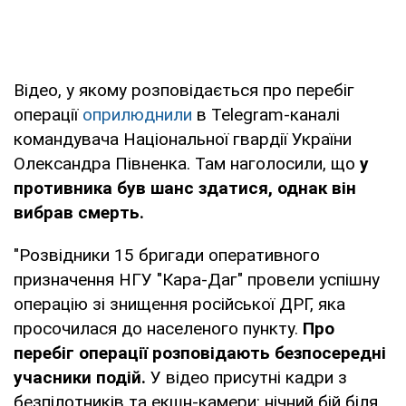
Відео, у якому розповідається про перебіг
операції
оприлюднили
в Telegram-каналі
командувача Національної гвардії України
Олександра Півненка. Там наголосили, що
у
противника був шанс здатися, однак він
вибрав смерть.
"Розвідники 15 бригади оперативного
призначення НГУ "Кара-Даг" провели успішну
операцію зі знищення російської ДРГ, яка
просочилася до населеного пункту.
Про
перебіг операції розповідають безпосередні
учасники подій.
У відео присутні кадри з
безпілотників та екшн-камери: нічний бій біля