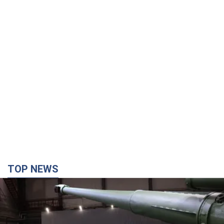
TOP NEWS
Кремль отримав "вікно можливостей", а Трамп
залишився майже без ракет: як бути Україні?
Інтерв’ю з Мельником