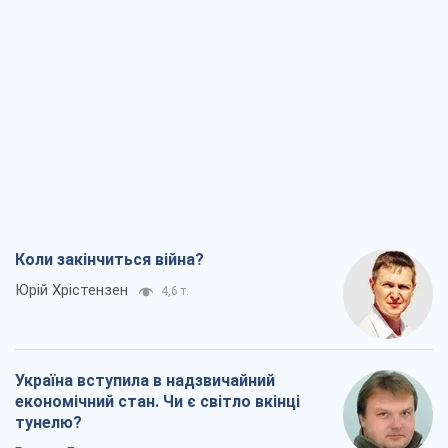
Коли закінчиться війна?
Юрій Хрістензен
4,6 т.
Україна вступила в надзвичайний
економічний стан. Чи є світло вкінці
тунелю?
Вадим Денисенко
4,0 т.
Чий буде Крим, той і переможе (NSJ), а
українських футбольних чиновників
можуть назвати вбивцями
Олександр Кірш
4,4 т.