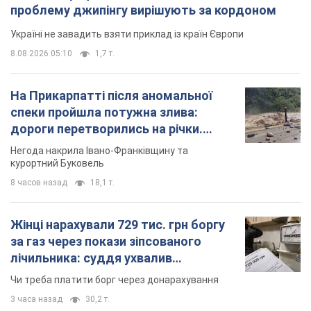
Відео
Негода накрила Івано-Франківщину та
курортний Буковель
8 часов назад
18,1 т.
Жінці нарахували 729 тис. грн боргу
за газ через покази зіпсованого
лічильника: суддя ухвалив
неочікуване рішення
Чи треба платити борг через донарахування
3 часа назад
30,2 т.