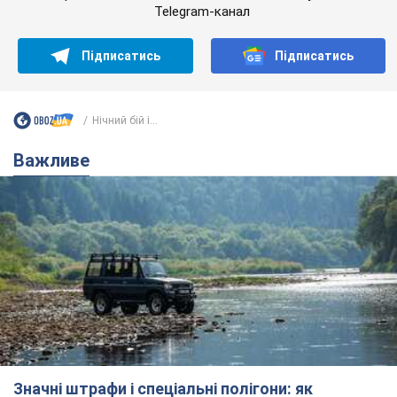
Значні штрафи і спеціальні полігони: як
проблему джипінгу вирішують за кордоном
Україні не завадить взяти приклад із країн Європи
8.08.2026 05:10
1,7 т.
На Прикарпатті після аномальної
спеки пройшла потужна злива:
дороги перетворились на річки.