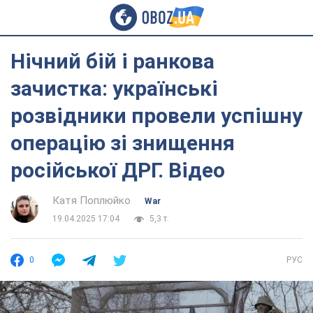
Нічний бій і ранкова
зачистка: українські
розвідники провели успішну
операцію зі знищення
російської ДРГ. Відео
Катя Поплюйко
War
19.04.2025 17:04
5,3 т.
0
РУС