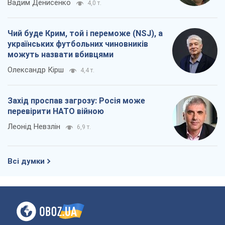
Захід проспав загрозу: Росія може
перевірити НАТО війною
Леонід Невзлін
6,9 т.
Всі думки
Про компанію
Команда
Правова інформація
Політика конфіденційності
Реклама на сайті
Документи
Редакційна політика
Журналісти OBOZ.UA на місці
подій