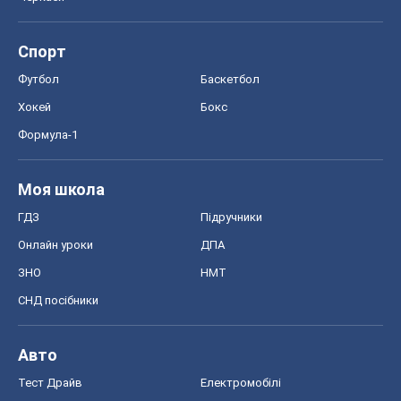
Моя школа
ГДЗ
Підручники
Онлайн уроки
ДПА
ЗНО
НМТ
СНД посібники
Авто
Тест Драйв
Електромобілі
Акції
Сервіс
Food Oboz
Рецепти
Напої
Дієти