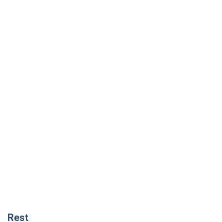
Rest
Думки
Збіг інтересів двох цинічних гравців чи
таємний план Трампа і Путіна?
Віктор Швець
7,1 т.