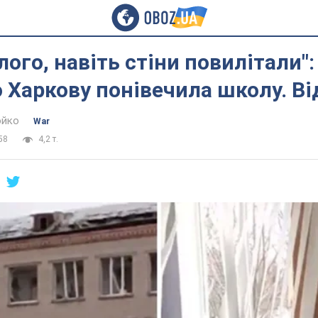
лого, навіть стіни повилітали":
 Харкову понівечила школу. Ві
юйко
War
58
4,2 т.