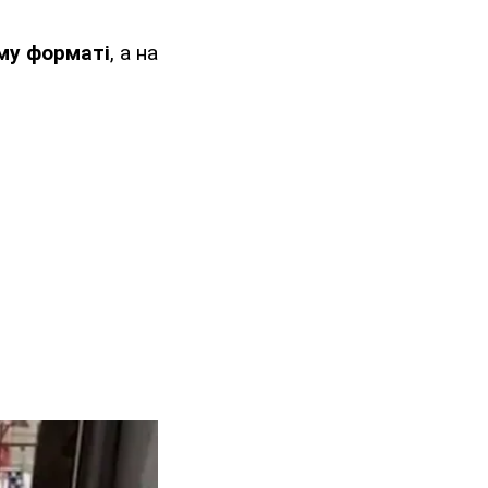
му форматі
, а на