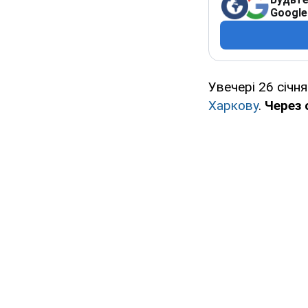
Google
Увечері 26 січн
Харкову
.
Через 