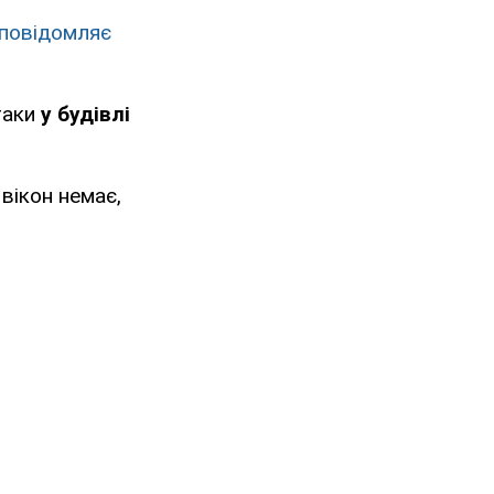
повідомляє
таки
у будівлі
 вікон немає,