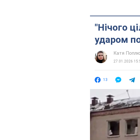
"Нічого ці
ударом по
Катя Попл
27.01.2026 15:
13