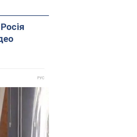
 Росія
део
РУС