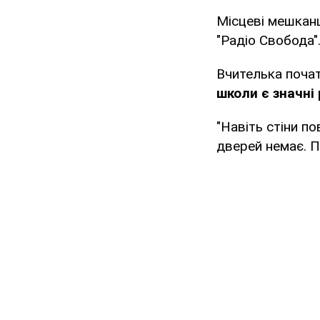
Місцеві мешканц
"Радіо Свобода"
Вчителька почат
школи є значні
"Навіть стіни по
дверей немає. Па