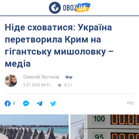
Ніде сховатися: Україна
перетворила Крим на
гігантську мишоловку –
медіа
Олексій Лютіков
War
5.07.2026 08:51
8,2 т.
0
РУС