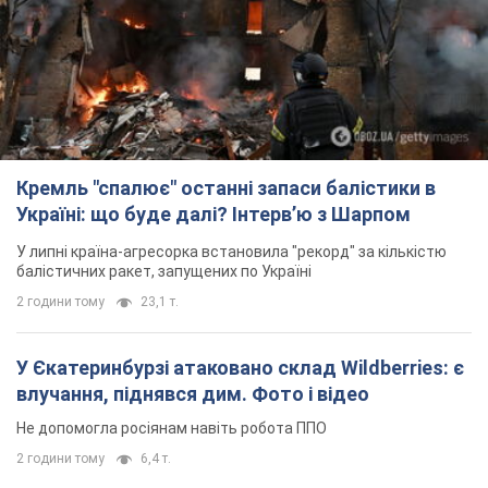
Кремль "спалює" останні запаси балістики в
Україні: що буде далі? Інтерв’ю з Шарпом
У липні країна-агресорка встановила "рекорд" за кількістю
балістичних ракет, запущених по Україні
2 години тому
23,1 т.
У Єкатеринбурзі атаковано склад Wildberries: є
влучання, піднявся дим. Фото і відео
Не допомогла росіянам навіть робота ППО
2 години тому
6,4 т.