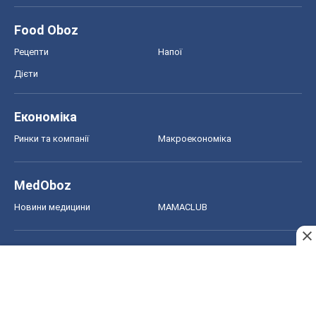
Food Oboz
Рецепти
Напої
Дієти
Економіка
Ринки та компанії
Макроекономіка
MedOboz
Новини медицини
MAMACLUB
Шоу
Афіша
Плітки
Краса
Мода