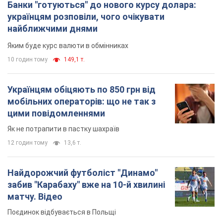
Банки "готуються" до нового курсу долара:
українцям розповіли, чого очікувати
найближчими днями
Яким буде курс валюти в обмінниках
10 годин тому
149,1 т.
Українцям обіцяють по 850 грн від
мобільних операторів: що не так з
цими повідомленнями
Як не потрапити в пастку шахраїв
12 годин тому
13,6 т.
Найдорожчий футболіст "Динамо"
забив "Карабаху" вже на 10-й хвилині
матчу. Відео
Поєдинок відбувається в Польщі