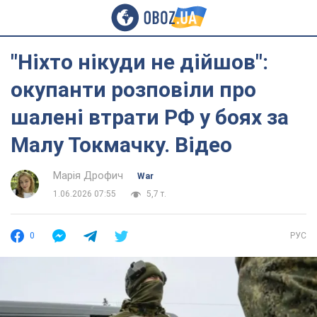
"Ніхто нікуди не дійшов":
окупанти розповіли про
шалені втрати РФ у боях за
Малу Токмачку. Відео
Марія Дрофич
War
1.06.2026 07:55
5,7 т.
0
РУС