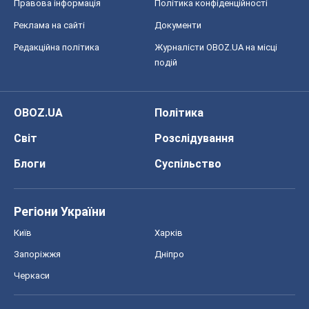
Запоріжжя
Дніпро
Черкаси
Спорт
Футбол
Баскетбол
Хокей
Бокс
Формула-1
Моя школа
ГДЗ
Підручники
Онлайн уроки
ДПА
ЗНО
НМТ
СНД посібники