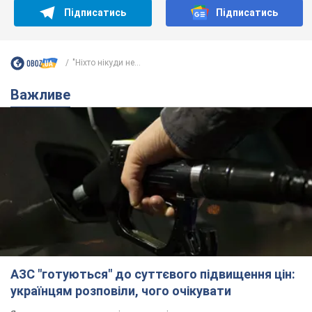
АЗС "готуються" до суттєвого підвищення цін:
українцям розповіли, чого очікувати
Як на заправках уже змінили вартість пального
9 годин тому
23,0 т.
"Білий дім не є власністю Трампа":
суд США зупинив будівництво
бальної зали за $400 млн
Трамп вже заявив, що негайно подасть
апеляцію а це "жахливе рішення"
8 годин тому
1,9 т.
Війна змінює не лише тактику: в НГУ
показали інженерні рішення проти
російських FPV-дронів. Фото