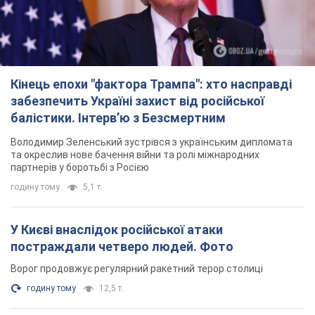
постраждали четверо людей. Фото
Ворог продовжує регулярний ракетний терор столиці
годину тому
12,5 т.
Росіяни атакували дроном лікарню у Херсоні:
постраждали медпрацівниці
Загалом постраждали чотири жінки – і вони не єдині поранені
за добу
7 годин тому
3,2 т.