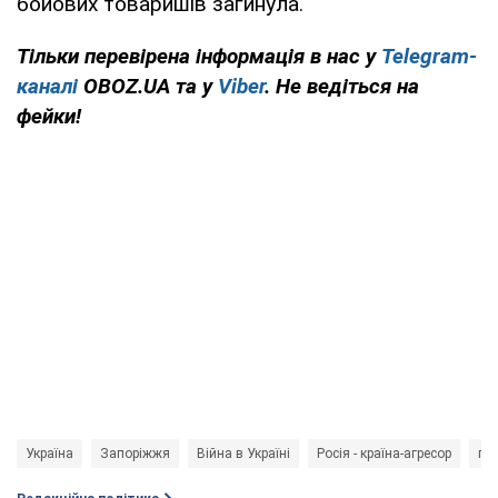
бойових товаришів загинула.
Тільки перевірена інформація в нас у
Telegram-
каналі
OBOZ.UA та у
Viber
. Не ведіться на
фейки!
Україна
Запоріжжя
Війна в Україні
Росія - країна-агресор
по