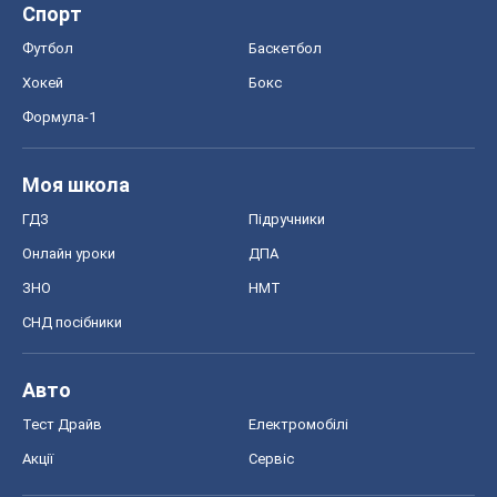
Авто
Тест Драйв
Електромобілі
Акції
Сервіс
Food Oboz
Рецепти
Напої
Дієти
Економіка
Ринки та компанії
Макроекономіка
MedOboz
Новини медицини
MAMACLUB