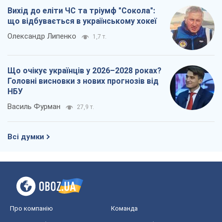
Про компанію
Команда
Правова інформація
Політика конфіденційності
Реклама на сайті
Документи
Редакційна політика
Журналісти OBOZ.UA на місці
подій
OBOZ.UA
Політика
Світ
Розслідування
Блоги
Суспільство
Регіони України
Київ
Харків