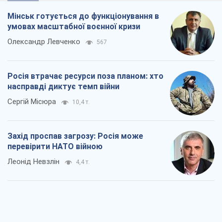
"Варта" та "Новатор" витримали
кулеметний обстріл і удар FPV-дрона,
врятувавши життя офіцеру ЗСУ
Українська Бронетехніка
3,8 т.
КНДР як каталізатор війни, або Про