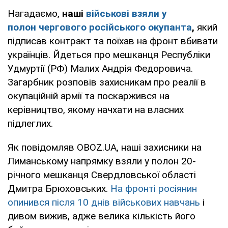
Нагадаємо,
н
аші
військові взяли у
полон чергового російського окупанта
,
який
підписав контракт та поїхав на фронт вбивати
українців. Йдеться про мешканця Республіки
Удмуртії (РФ) Малих Андрія Федоровича.
Загарбник розповів захисникам про реалії в
окупаційній армії та поскаржився на
керівництво, якому начхати на власних
підлеглих.
Як повідомляв OBOZ.UA, наші захисники на
Лиманському напрямку взяли у полон 20-
річного мешканця Свердловської області
Дмитра Брюховських.
На фронті росіянин
опинився після 10 днів військових навчань
і
дивом вижив, адже велика кількість його