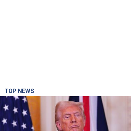
Кінець епохи "фактора Трампа": хто насправді
забезпечить Україні захист від російської
балістики. Інтерв’ю з Безсмертним
Володимир Зеленський зустрівся з українським дипломата
та окреслив нове бачення війни та ролі міжнародних
партнерів у боротьбі з Росією
годину тому
5,1 т.
У Києві внаслідок російської атаки