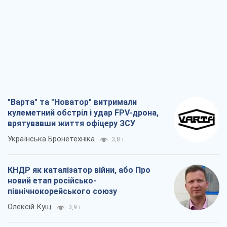
новий етап російсько-
північнокорейського союзу
Олексій Кущ
3,9 т.
Вихід до еліти ЧС та тріумф "Сокола":
що відбувається в українському хокеї
Олександр Липенко
1,7 т.
Що очікує українців у 2026–2028 роках?
Головні висновки з нових прогнозів від
НБУ
Василь Фурман
27,9 т.
Всі думки