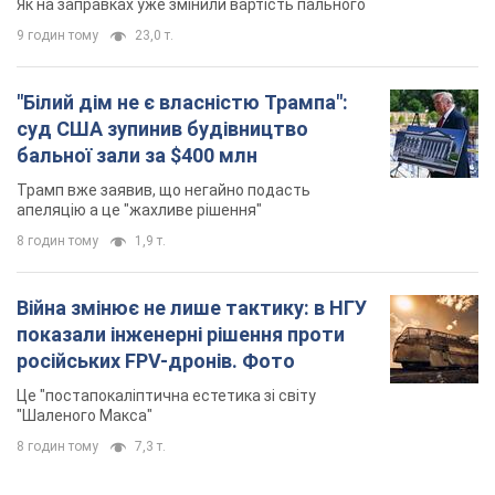
Це "постапокаліптична естетика зі світу
"Шаленого Макса"
8 годин тому
7,3 т.
TOP NEWS