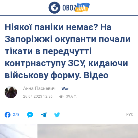
Ніякої паніки немає? На
Запоріжжі окупанти почали
тікати в передчутті
контрнаступу ЗСУ, кидаючи
військову форму. Відео
Анна Паскевич
War
26.04.2023 12:36
39,6 т.
278
РУС