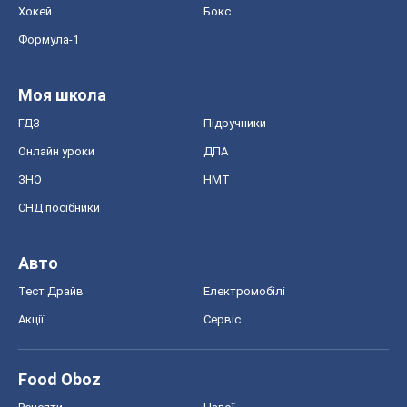
Хокей
Бокс
Формула-1
Моя школа
ГДЗ
Підручники
Онлайн уроки
ДПА
ЗНО
НМТ
СНД посібники
Авто
Тест Драйв
Електромобілі
Акції
Сервіс
Food Oboz