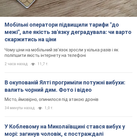
Мобільні оператори підвищили тарифи "до
межі", але якість зв'язку деградувала: чи варто
скаржитись на ціни
Чому ціни на мобільний зв'язок зросли у кілька разів і як
поліпшити якість інтернету на телефоні
2 часа назад
11,7 т.
В окупованій Ялті прогриміли потужні вибухи:
валить чорний дим. Фото і відео
Місто, ймовірно, опинилося під атакою дронів
34 минуты назад
1,0 т.
У Коблевому на Миколаївщині стався вибух у
морі: загинув чоловік, є постраждалі