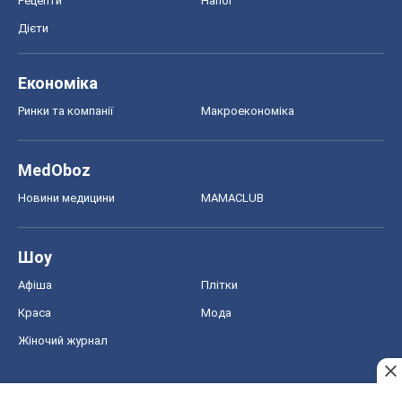
Рецепти
Напої
Дієти
Економіка
Ринки та компанії
Макроекономіка
MedOboz
Новини медицини
MAMACLUB
Шоу
Афіша
Плітки
Краса
Мода
Жіночий журнал