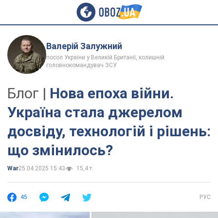
Валерій Залужний
посол України у Великій Британії, колишній
головнокомандувач ЗСУ
Блог |
Нова епоха війни.
Україна стала джерелом
досвіду, технологій і рішень:
що змінилось?
War
25.04.2025 15:43
15,4 т.
45
РУС