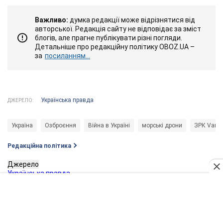
Важливо:
думка редакції може відрізнятися від
авторської. Редакція сайту не відповідає за зміст
блогів, але прагне публікувати різні погляди.
Детальніше про редакційну політику OBOZ.UA –
за
посиланням...
Українська правда
ДЖЕРЕЛО:
Україна
Озброєння
Війна в Україні
морські дрони
ЗРК Vamp
Редакційна політика
Джерело
Українська правда