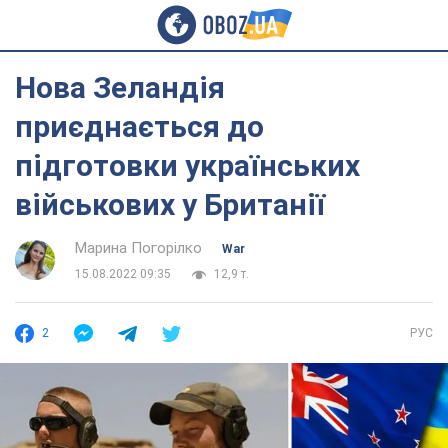
Нова Зеландія
приєднається до
підготовки українських
військових у Британії
Марина Погорілко
War
15.08.2022 09:35
12,9 т.
2
РУС