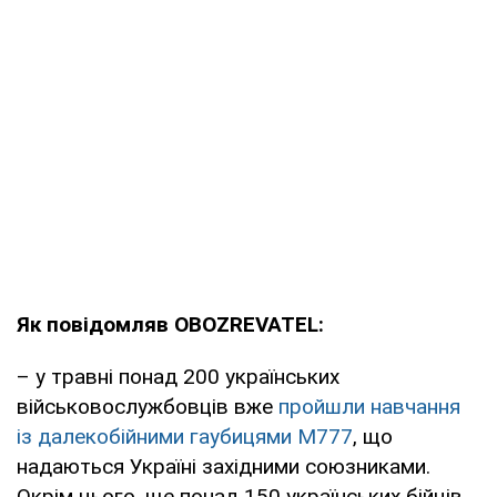
Як повідомляв OBOZREVATEL:
– у травні понад 200 українських
військовослужбовців вже
пройшли навчання
із далекобійними гаубицями M777
, що
надаються Україні західними союзниками.
Окрім цього, ще понад 150 українських бійців