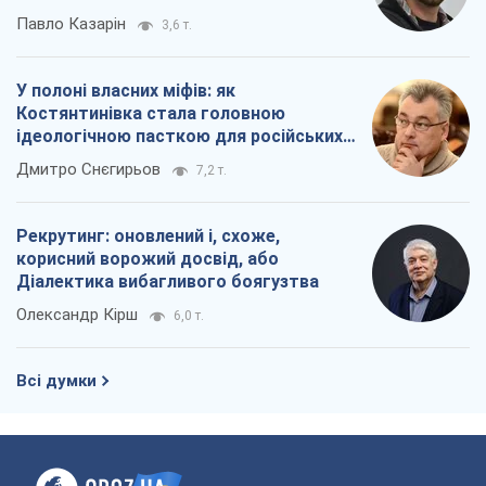
Павло Казарін
3,6 т.
У полоні власних міфів: як
Костянтинівка стала головною
ідеологічною пасткою для російських
окупантів
Дмитро Снєгирьов
7,2 т.
Рекрутинг: оновлений і, схоже,
корисний ворожий досвід, або
Діалектика вибагливого боягузтва
Олександр Кірш
6,0 т.
Всі думки