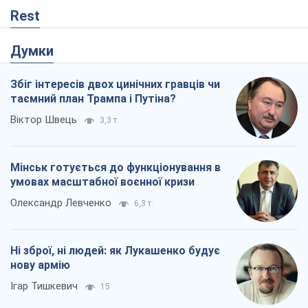
Rest
Думки
Збіг інтересів двох цинічних гравців чи
таємний план Трампа і Путіна?
Віктор Швець
3,3 т.
Мінськ готується до функціонування в
умовах масштабної воєнної кризи
Олександр Левченко
6,3 т.
Ні зброї, ні людей: як Лукашенко будує
нову армію
Ігар Тишкевич
15