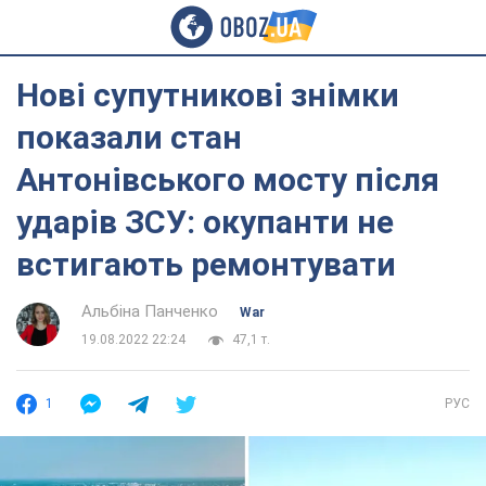
Нові супутникові знімки
показали стан
Антонівського мосту після
ударів ЗСУ: окупанти не
встигають ремонтувати
Альбіна Панченко
War
19.08.2022 22:24
47,1 т.
1
РУС