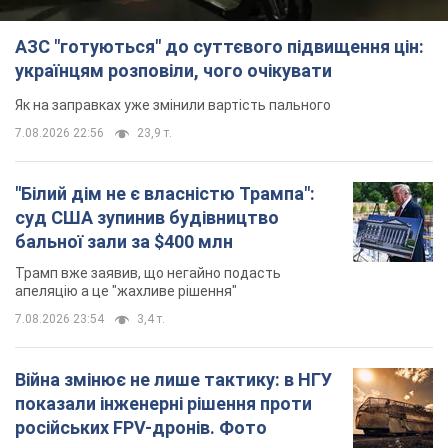
АЗС "готуються" до суттєвого підвищення цін:
українцям розповіли, чого очікувати
Як на заправках уже змінили вартість пального
7.08.2026 22:56
23,9 т.
"Білий дім не є власністю Трампа":
суд США зупинив будівництво
бальної зали за $400 млн
Трамп вже заявив, що негайно подасть
апеляцію а це "жахливе рішення"
7.08.2026 23:54
3,4 т.
Війна змінює не лише тактику: в НГУ
показали інженерні рішення проти
російських FPV-дронів. Фото