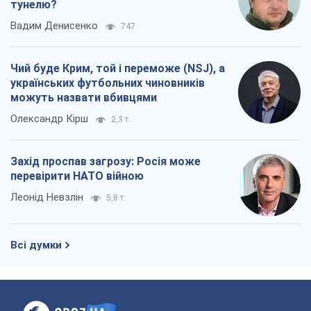
тунелю?
Вадим Денисенко
747
Чий буде Крим, той і переможе (NSJ), а
українських футбольних чиновників
можуть назвати вбивцями
Олександр Кірш
2,3 т.
Захід проспав загрозу: Росія може
перевірити НАТО війною
Леонід Невзлін
5,8 т.
Всі думки