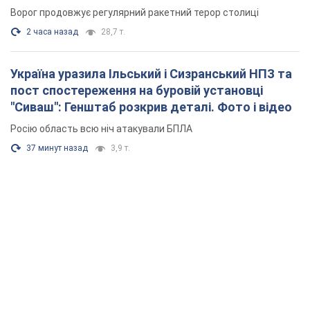
Ворог продовжує регулярний ракетний терор столиці
2 часа назад
28,7 т.
Україна уразила Ільський і Сизранський НПЗ та
пост спостереження на буровій установці
"Сиваш": Генштаб розкрив деталі. Фото і відео
Росію область всю ніч атакували БПЛА
37 минут назад
3,9 т.