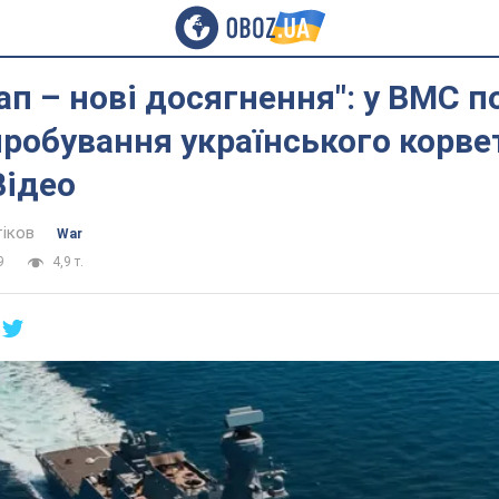
ап – нові досягнення": у ВМС 
робування українського корвет
Відео
тіков
War
9
4,9 т.