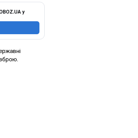
 OBOZ.UA у
ержавні
 зброю.