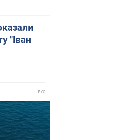
показали
у "Іван
РУС