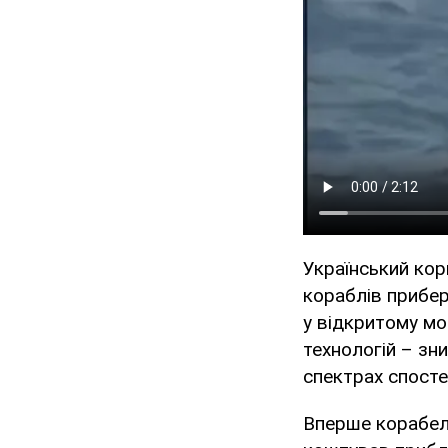
Український кор
кораблів прибер
у відкритому мо
технологій – зн
спектрах спост
Вперше корабель