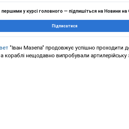
 першими у курсі головного — підпишіться на Новини на
Підписатися
вет
"Іван Мазепа" продовжує успішно проходити д
На кораблі нещодавно випробували артилерійську