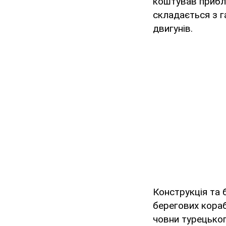
коштував прибл
складається з г
двигунів.
Конструкція та 
берегових кораб
човни турецьког