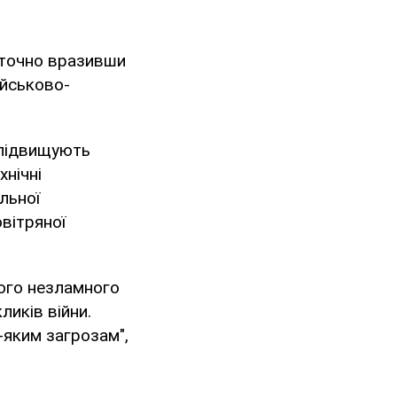
 точно вразивши
йськово-
 підвищують
хнічні
льної
вітряної
ького незламного
ликів війни.
-яким загрозам",