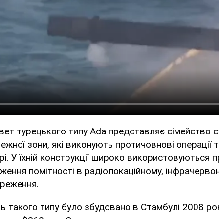
вет турецького типу Ada представляє сімейство с
ежної зони, які виконують протичовнові операції 
рі. У їхній конструкції широко використовуються 
иження помітності в радіолокаційному, інфрачерво
ереження.
 такого типу було збудовано в Стамбулі 2008 року