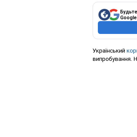
Будьте
Google
Український
кор
випробування. 