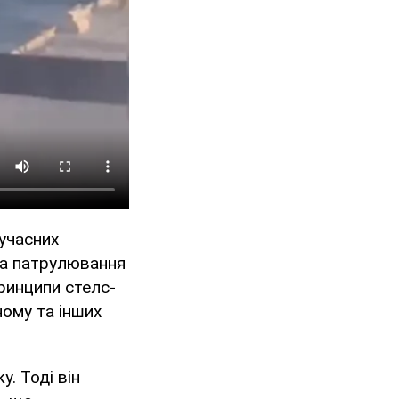
учасних
та патрулювання
принципи стелс-
ному та інших
. Тоді він