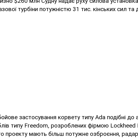
изно $260 млн Судну надає руху силова установка
азової турбіни потужністю 31 тис. кінських сил та
бойове застосування корвету типу Ada подібні до
лів типу Freedom, розроблених фірмою Lockheed 
о проекту мають більш потужне озброєння, радарн