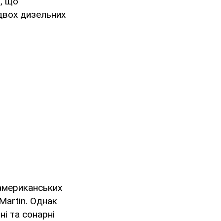
, що
 двох дизельних
 американських
Martin. Однак
і та сонарні