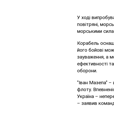
У ході випробув
повітряні, морсь
морськими сила
Корабель оснащ
його бойові мож
зауваження, а м
ефективності та
оборони.
"Іван Мазепа" – 
флоту. Впевненіс
Україна – непер
– заявив коман