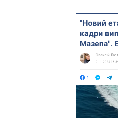
"Новий ет
кадри вип
Мазепа". 
Олексій Лю
9.11.2024 15:5
1