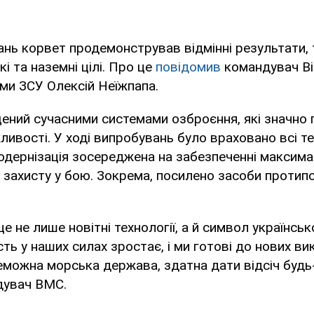
ань корвет продемонстрував відмінні результати,
кі та наземні цілі. Про це
повідомив
командувач Ві
ми ЗСУ Олексій Неїжпапа.
ений сучасними системами озброєння, які значно
ливості. У ході випробувань було враховано всі те
одернізація зосереджена на забезпеченні максима
 захисту у бою. Зокрема, посилено засоби протипо
це не лише новітні технології, а й символ українс
ть у наших силах зростає, і ми готові до нових вик
еможна морська держава, здатна дати відсіч будь
дувач ВМС.