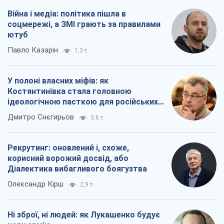
Війна і медіа: політика пішла в
соцмережі, а ЗМІ грають за правилами
ютуб
Павло Казарін
1,3 т.
У полоні власних міфів: як
Костянтинівка стала головною
ідеологічною пасткою для російських
окупантів
Дмитро Снєгирьов
3,6 т.
Рекрутинг: оновлений і, схоже,
корисний ворожий досвід, або
Діалектика вибагливого боягузтва
Олександр Кірш
2,9 т.
Ні зброї, ні людей: як Лукашенко будує