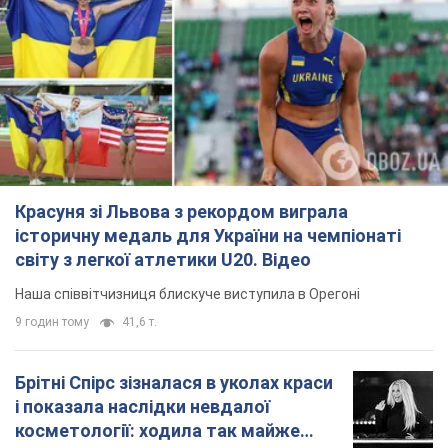
Красуня зі Львова з рекордом виграла
історичну медаль для України на чемпіонаті
світу з легкої атлетики U20. Відео
Наша співвітчизниця блискуче виступила в Орегоні
9 годин тому
41,6 т.
Брітні Спірс зізналася в уколах краси
і показала наслідки невдалої
косметології: ходила так майже