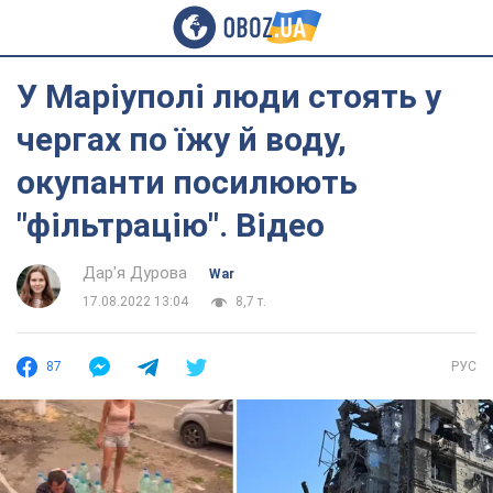
У Маріуполі люди стоять у
чергах по їжу й воду,
окупанти посилюють
"фільтрацію". Відео
Дар'я Дурова
War
17.08.2022 13:04
8,7 т.
87
РУС