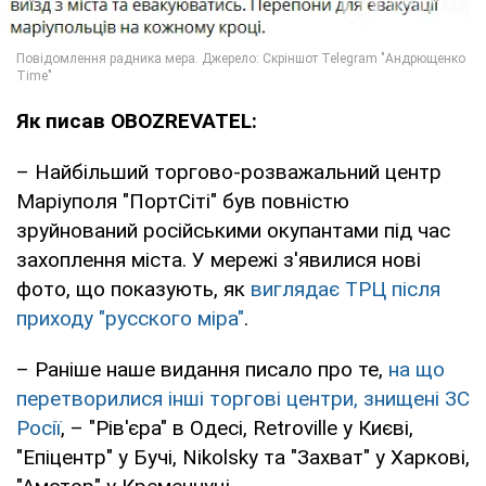
Як писав OBOZREVATEL:
– Найбільший торгово-розважальний центр
Маріуполя "ПортСіті" був повністю
зруйнований російськими окупантами під час
захоплення міста. У мережі з'явилися нові
фото, що показують, як
виглядає ТРЦ після
приходу "русского міра"
.
– Раніше наше видання писало про те,
на що
перетворилися інші торгові центри, знищені ЗС
Росії
, – "Рів'єра" в Одесі, Retroville у Києві,
"Епіцентр" у Бучі, Nikolsky та "Захват" у Харкові,