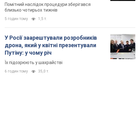
місяць
Помітний наслідок процедури зберігався
близько чотирьох тижнів
5 годин тому
1,5 т.
У Росії заарештували розробників
дрона, який у квітні презентували
Путіну: у чому річ
Їх підозрюють у шахрайстві
6 годин тому
35,0 т.