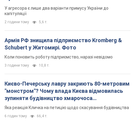
У агресора є лише два варіанти примусу України до
капітуляції
2 години тому
5,6 т.
Армія РФ знищила підприємство Kromberg &
Schubert у Житомирі. Фото
Коли поновить роботу підприємство, наразі невідомо
3 години тому
10,8 т.
Києво-Печерську лавру закриють 80-метровим
"монстром"? Чому влада Києва відмовилась
зупиняти будівництво хмарочоса
"московського вірянина"
Яка реакція Кличка на петицію щодо скасування будівництва
6 годин тому
66,4 т.