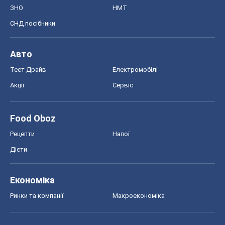
Food Oboz
Рецепти
Напої
Дієти
Економіка
Ринки та компанії
Макроекономіка
MedOboz
Новини медицини
MAMACLUB
Шоу
Афіша
Плітки
Краса
Мода
Жіночий журнал