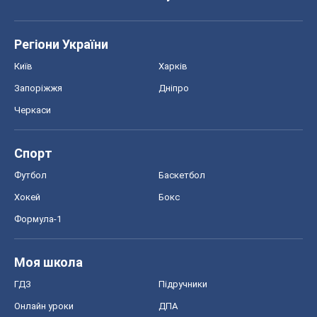
Спорт
Футбол
Баскетбол
Хокей
Бокс
Формула-1
Моя школа
ГДЗ
Підручники
Онлайн уроки
ДПА
ЗНО
НМТ
СНД посібники
Авто
Тест Драйв
Електромобілі
Акції
Сервіс