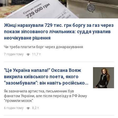
7 годин тому
11,7 т.
"Це Україна напала!" Оксана Вояж
викрила київського поета, якого
"зазомбували": він навіть російської
не знав, а тепер хоче геноциду
Як зазначила артистка, письменник був
українців
фанатом України, але після переїзду в РФ йому
"промили мозок"
6 годин тому
8,2 т.
"Був знесилений": в Україні врятували
пораненого грифа, який обрав для
себе нетиповий маршрут. Фото
Травмованого птаха виявили на межі Київщині
та Черкащини
6 годин тому
3,0 т.