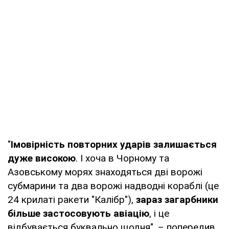
"
Імовірність повторних ударів залишається
дуже високою
. І хоча в Чорному та
Азовському морях знаходяться дві ворожі
субмарини та два ворожі надводні кораблі (це
24 крилаті ракети "Калібр"),
зараз загарбники
більше застосовують авіацію
, і це
відбувається буквально щодня", – попередив