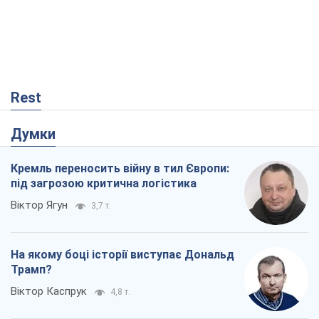
Кремль переносить війну в тил Європи:
під загрозою критична логістика
Віктор Ягун
3,7 т.
На якому боці історії виступає Дональд
Трамп?
Віктор Каспрук
4,8 т.
Ракетний щит і меч України: ставка на
виробництво власних ракет
Кирило Татарінов
78