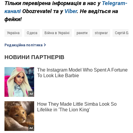
Тільки перевірена інформація в нас у
Telegram-
каналі
Obozrevatel та у
Viber
. Не ведіться на
фейки!
Україна
Одеса
Війна в Україні
ракети
stopwar
Сергій Бра
Редакційна політика