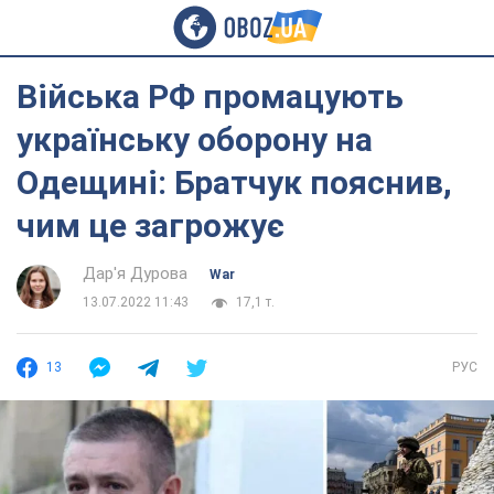
Війська РФ промацують
українську оборону на
Одещині: Братчук пояснив,
чим це загрожує
Дар'я Дурова
War
13.07.2022 11:43
17,1 т.
13
РУС