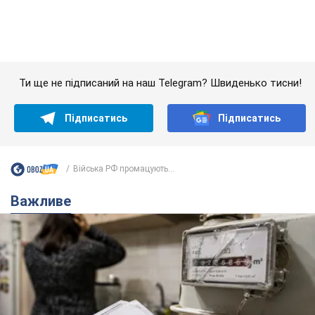
Війська РФ промацують...
Важливе
Жінці нарахували 729 тис. грн боргу за газ через
покази зіпсованого лічильника: суддя ухвалив
неочікуване рішення
Чи треба платити борг через донарахування