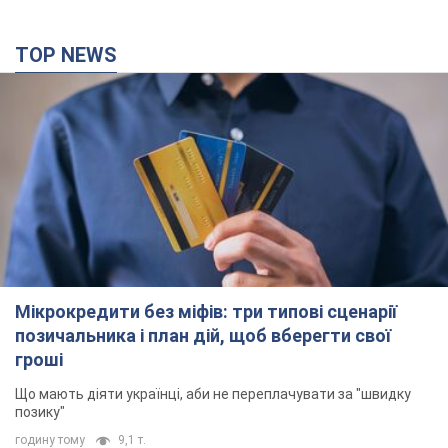
Мікрокредити без міфів: три типові сценарії
позичальника і план дій, щоб вберегти свої
гроші
Що мають діяти українці, аби не переплачувати за "швидку
позику"
годину тому
9,1 т.
Херсон повністю лишився без світла, у Львові
аварійні відключення: ситуація в енергосистемі
6 серпня
Росіяни вдарили по важливому енергооб'єкту
33 хвилини тому
7,6 т.