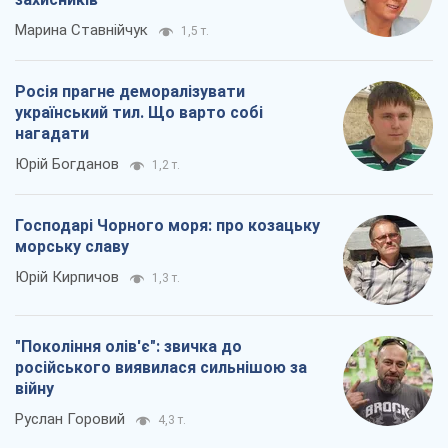
Господарі Чорного моря: про козацьку
морську славу
Юрій Кирпичов
1,3 т.
"Покоління олів'є": звичка до
російського виявилася сильнішою за
війну
Руслан Горовий
4,3 т.
Всі думки
Про компанію
Команда