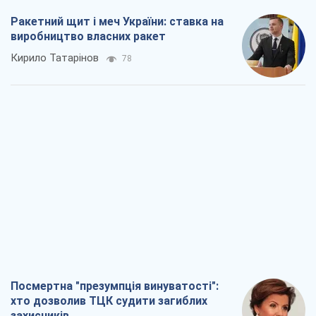
Посмертна "презумпція винуватості":
хто дозволив ТЦК судити загиблих
захисників
Марина Ставнійчук
1,5 т.
Росія прагне деморалізувати
український тил. Що варто собі
нагадати
Юрій Богданов
1,2 т.