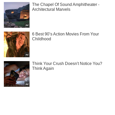
Ти ще не підписаний на наш Telegram? Швиденько тисни!
Підписатись
Підписатись