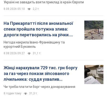
Україні не завадить взяти приклад із країн Європи
8.08.2026 05:10
2,2 т.
На Прикарпатті після аномальної
спеки пройшла потужна злива:
дороги перетворились на річки.
Відео
Негода накрила Івано-Франківщину та
курортний Буковель
8.08.2026 09:27
31,1 т.
Жінці нарахували 729 тис. грн боргу
за газ через покази зіпсованого
лічильника: суддя ухвалив
неочікуване рішення
Чи треба платити борг через донарахування
8 годин тому
31,3 т.