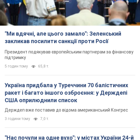
"Ми вдячні, але цього замало": Зеленський
закликав посилити санкції проти Росії
Президент подякував європейським партнерам за фінансову
підтримку
5 годин тому
65,8 т.
Україна придбала у Туреччини 70 балістичних
ракет і багато іншого озброєння: у Держдепі
США оприлюднили список
Держдеп вже поставив до відома американський Конгрес
3 години тому
7,0 т.
"Нас почули на одне вухо": у містах України 24-й