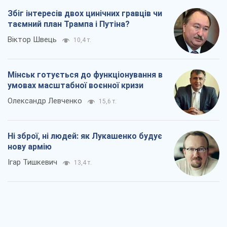
Збіг інтересів двох цинічних гравців чи
таємний план Трампа і Путіна?
Віктор Швець
10,4 т.
Мінськ готується до функціонування в
умовах масштабної воєнної кризи
Олександр Левченко
15,6 т.
Ні зброї, ні людей: як Лукашенко будує
нову армію
Ігар Тишкевич
13,4 т.