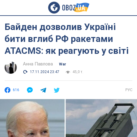
Байден дозволив Україні
бити вглиб РФ ракетами
ATACMS: як реагують у світі
Анна Павлова
War
17.11.2024 23:47
45,0 т.
616
РУС