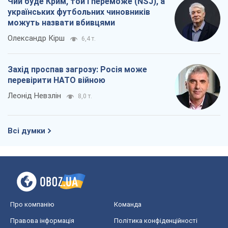
Чий буде Крим, той і переможе (NSJ), а
українських футбольних чиновників
можуть назвати вбивцями
Олександр Кірш
6,4 т.
Захід проспав загрозу: Росія може
перевірити НАТО війною
Леонід Невзлін
8,0 т.
Всі думки
Про компанію
Команда
Правова інформація
Політика конфіденційності