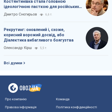
Костянтинівка стала головною
ідеологічною пасткою для російських
окупантів
Дмитро Снєгирьов
6,6 т.
Рекрутинг: оновлений і, схоже,
корисний ворожий досвід, або
Діалектика вибагливого боягузтва
Олександр Кірш
5,5 т.
Всі думки
Про компанію
Команда
Правова інформація
Політика конфіденційності