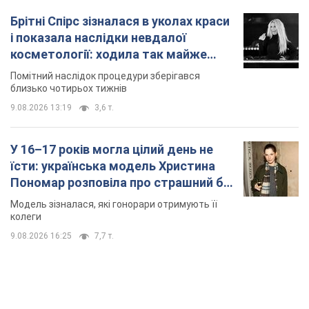
Брітні Спірс зізналася в уколах краси
і показала наслідки невдалої
косметології: ходила так майже
місяць
Помітний наслідок процедури зберігався
близько чотирьох тижнів
9.08.2026 13:19
3,6 т.
У 16–17 років могла цілий день не
їсти: українська модель Христина
Пономар розповіла про страшний бік
модельної кар’єри
Модель зізналася, які гонорари отримують її
колеги
9.08.2026 16:25
7,7 т.