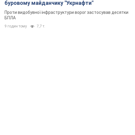
буровому майданчику "Укрнафти"
Проти видобувної інфраструктури ворог застосував десятки
БПЛА
9 годин тому
7,7 т.