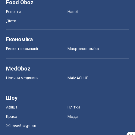
Food Oboz
Рецепти
Напої
Дієти
Економіка
Ринки та компанії
Макроекономіка
MedOboz
Новини медицини
MAMACLUB
Шоу
Афіша
Плітки
Краса
Мода
Жіночий журнал