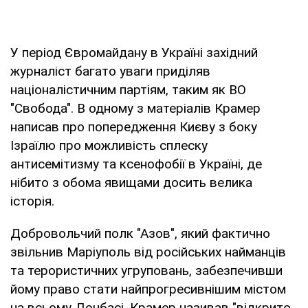
У період Євромайдану в Україні західний
журналіст багато уваги приділяв
націоналістичним партіям, таким як ВО
"Свобода". В одному з матеріалів Крамер
написав про попередження Києву з боку
Ізраїлю про можливість сплеску
антисемітизму та ксенофобії в Україні, де
нібито з обома явищами досить велика
історія.
Добровольчий полк "Азов", який фактично
звільнив Маріуполь від російських найманців
та терористичних угруповань, забезпечивши
йому право стати найпрогресивнішим містом
на всьому Донбасі, Крамер називав "відкрито