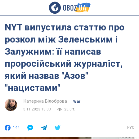
NYT випустила статтю про
розкол між Зеленським і
Залужним: її написав
проросійський журналіст,
який назвав "Азов"
"нацистами"
Катерина Білоброва
War
5.11.2023 18:33
28,0 т.
144
РУС