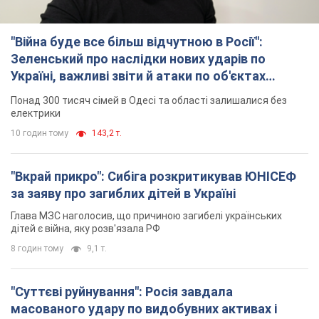
"Війна буде все більш відчутною в Росії":
Зеленський про наслідки нових ударів по
Україні, важливі звіти й атаки по об'єктах
ворога. Відео
Понад 300 тисяч сімей в Одесі та області залишалися без
електрики
10 годин тому
143,2 т.
"Вкрай прикро": Сибіга розкритикував ЮНІСЕФ
за заяву про загиблих дітей в Україні
Глава МЗС наголосив, що причиною загибелі українських
дітей є війна, яку розв'язала РФ
8 годин тому
9,1 т.
"Суттєві руйнування": Росія завдала
масованого удару по видобувних активах і