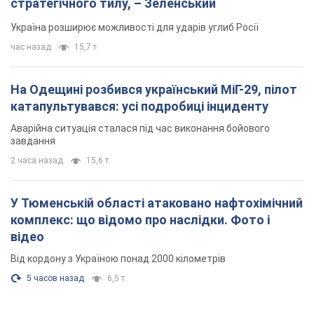
стратегічного тилу, – Зеленський
Україна розширює можливості для ударів углиб Росії
час назад
15,7 т.
На Одещині розбився український МіГ-29, пілот
катапультувався: усі подробиці інциденту
Аварійна ситуація сталася під час виконання бойового
завдання
2 часа назад
15,6 т.
У Тюменській області атаковано нафтохімічний
комплекс: що відомо про наслідки. Фото і
відео
Від кордону з Україною понад 2000 кілометрів
5 часов назад
6,5 т.