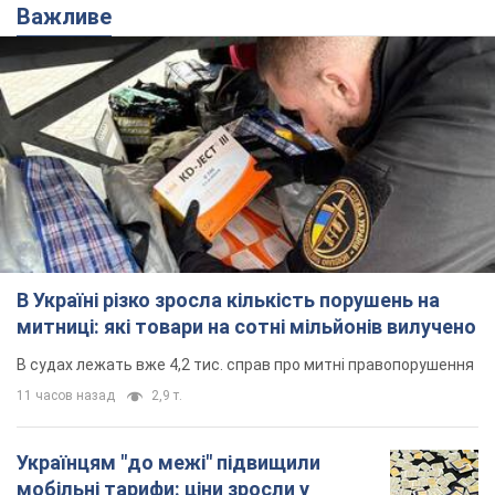
Важливе
В Україні різко зросла кількість порушень на
митниці: які товари на сотні мільйонів вилучено
В судах лежать вже 4,2 тис. справ про митні правопорушення
11 часов назад
2,9 т.
Українцям "до межі" підвищили
мобільні тарифи: ціни зросли у