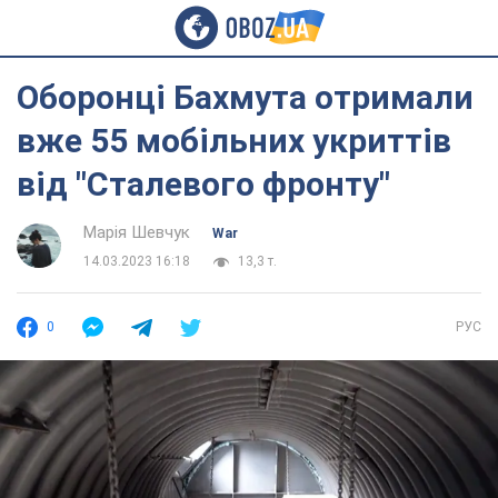
Оборонці Бахмута отримали
вже 55 мобільних укриттів
від "Сталевого фронту"
Марія Шевчук
War
14.03.2023 16:18
13,3 т.
0
РУС