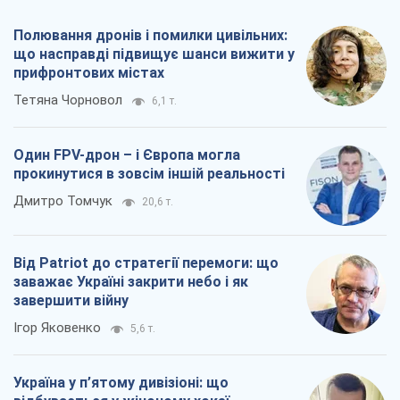
Полювання дронів і помилки цивільних:
що насправді підвищує шанси вижити у
прифронтових містах
Тетяна Чорновол
6,1 т.
Один FPV-дрон – і Європа могла
прокинутися в зовсім іншій реальності
Дмитро Томчук
20,6 т.
Від Patriot до стратегії перемоги: що
заважає Україні закрити небо і як
завершити війну
Ігор Яковенко
5,6 т.
Україна у п’ятому дивізіоні: що