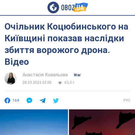
Очільник Коцюбинського на
Київщині показав наслідки
збиття ворожого дрона.
Відео
Анастасія Ковальова
War
28.03.2023 03:00
63,3 т.
164
РУС