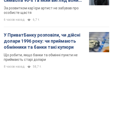
символа 90-х та який вигляд вони
мають
За розвитком кар'єри артист не забував про
особисте щастя
6 часов назад
6,7 т.
У ПриватБанку розповіли, чи дійсні
долари 1996 року: чи приймають
обмінники та банки такі купюри
Що робити, якщо банки та обмінні пункти не
приймають старі долари
8 часов назад
58,7 т.