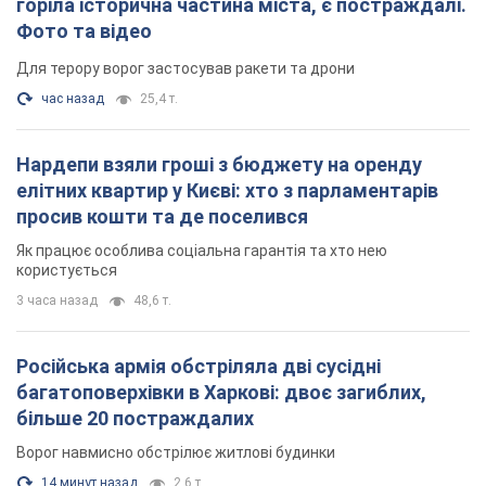
горіла історична частина міста, є постраждалі.
Фото та відео
Для терору ворог застосував ракети та дрони
час назад
25,4 т.
Нардепи взяли гроші з бюджету на оренду
елітних квартир у Києві: хто з парламентарів
просив кошти та де поселився
Як працює особлива соціальна гарантія та хто нею
користується
3 часа назад
48,6 т.
Російська армія обстріляла дві сусідні
багатоповерхівки в Харкові: двоє загиблих,
більше 20 постраждалих
Ворог навмисно обстрілює житлові будинки
14 минут назад
2,6 т.