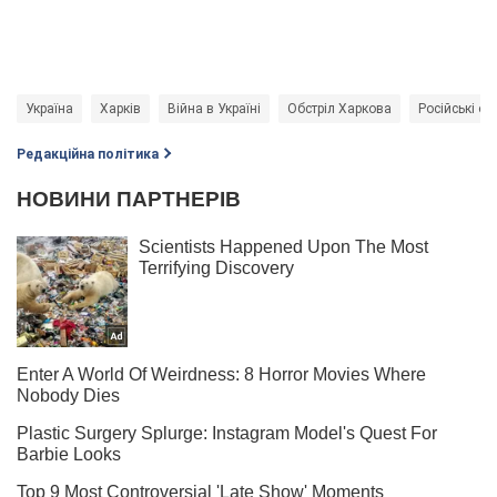
Україна
Харків
Війна в Україні
Обстріл Харкова
Російські об
Редакційна політика