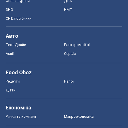
Онлайн уроки
ДПА
ЗНО
НМТ
СНД посібники
Авто
Тест Драйв
Електромобілі
Акції
Сервіс
Food Oboz
Рецепти
Напої
Дієти
Економіка
Ринки та компанії
Макроекономіка