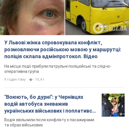
У Львові жінка спровокувала конфлікт,
розмовляючи російською мовою у маршрутці:
поліція склала адмінпротокол. Відео
На місце події прибули патрульні поліцейські та слідчо-
оперативна група
9 годин тому
10,4 т.
"Воюють, бо дурні": у Чернівцях
водій автобуса зневажив
українських військових і поплатився.
Відео
Водія звільнили після конфлікту з пасажирами
та образ військових