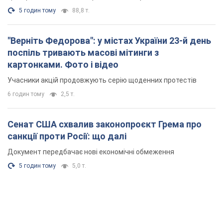
5 годин тому
88,8 т.
"Верніть Федорова": у містах України 23-й день
поспіль тривають масові мітинги з
картонками. Фото і відео
Учасники акцій продовжують серію щоденних протестів
6 годин тому
2,5 т.
Сенат США схвалив законопроєкт Грема про
санкції проти Росії: що далі
Документ передбачає нові економічні обмеження
5 годин тому
5,0 т.