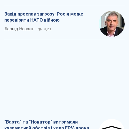
Захід проспав загрозу: Росія може
перевірити НАТО війною
Леонід Невзлін
3,2 т.
"Варта" та "Новатор" витримали
кулеметний обстріл і удар FPV-дрона,