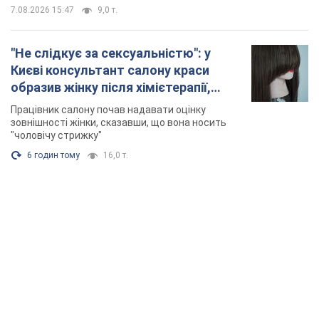
7.08.2026 15:47
9,0 т.
"Не слідкує за сексуальністю": у
Києві консультант салону краси
образив жінку після хімієтерапії,
розгорівся скандал. Фото
Працівник салону почав надавати оцінку
зовнішності жінки, сказавши, що вона носить
"чоловічу стрижку"
6 годин тому
16,0 т.