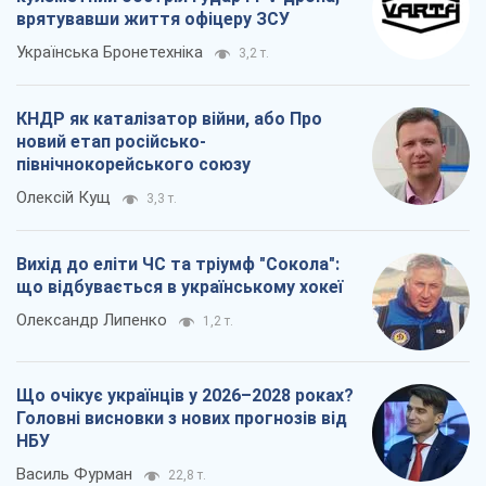
врятувавши життя офіцеру ЗСУ
Українська Бронетехніка
3,2 т.
КНДР як каталізатор війни, або Про
новий етап російсько-
північнокорейського союзу
Олексій Кущ
3,3 т.
Вихід до еліти ЧС та тріумф "Сокола":
що відбувається в українському хокеї
Олександр Липенко
1,2 т.
Що очікує українців у 2026–2028 роках?
Головні висновки з нових прогнозів від
НБУ
Василь Фурман
22,8 т.