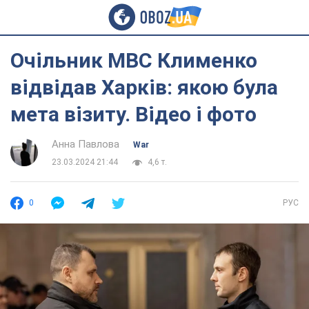
Очільник МВС Клименко
відвідав Харків: якою була
мета візиту. Відео і фото
Анна Павлова
War
23.03.2024 21:44
4,6 т.
0
РУС