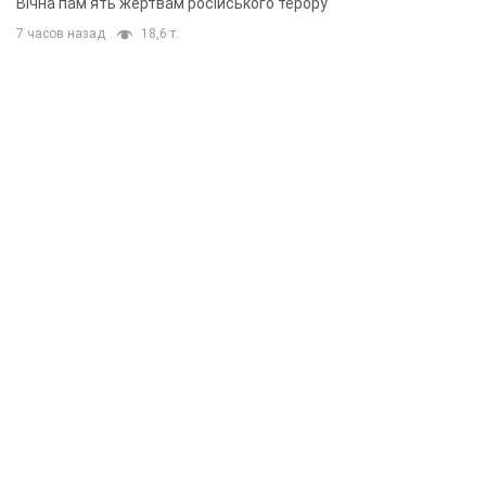
Вічна пам'ять жертвам російського терору
7 часов назад
18,6 т.