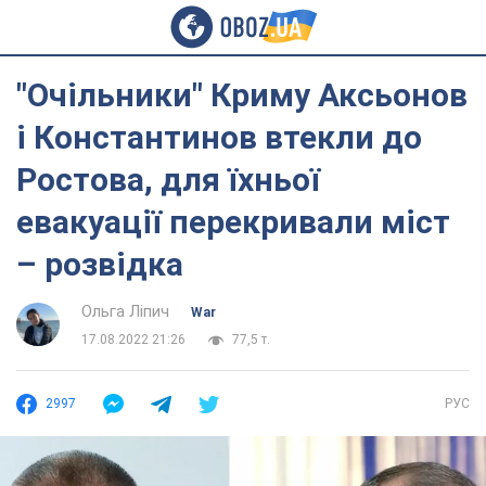
"Очільники" Криму Аксьонов
і Константинов втекли до
Ростова, для їхньої
евакуації перекривали міст
– розвідка
Ольга Ліпич
War
17.08.2022 21:26
77,5 т.
2997
РУС