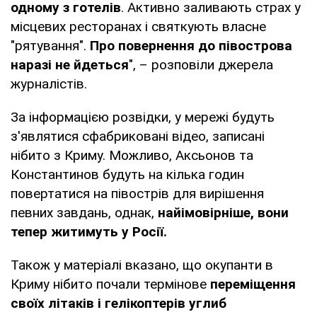
одному з готелів
. Активно заливають страх у
місцевих ресторанах і святкують власне
"рятування".
Про повернення до півострова
наразі не йдеться
", – розповіли джерела
журналістів.
За інформацією розвідки, у мережі будуть
з'являтися сфабриковані відео, записані
нібито з Криму. Можливо, Аксьонов та
Константинов будуть на кілька годин
повертатися на півострів для вирішення
певних завдань, однак,
найімовірніше, вони
тепер житимуть у Росії.
Також у матеріалі вказано, що окупанти в
Криму нібито почали термінове
переміщення
своїх літаків і гелікоптерів углиб