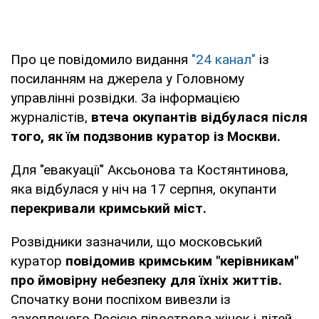
Про це повідомило видання
"24 канал"
із
посиланням на джерела у Головному
управлінні розвідки. За інформацією
журналістів,
втеча окупантів відбулася після
того, як їм подзвонив куратор із Москви.
Для "евакуації" Аксьонова та Костянтинова,
яка відбулася у ніч на 17 серпня, окупанти
перекривали кримський міст.
Розвідники зазначили, що московський
куратор
повідомив кримським "керівникам"
про ймовірну небезпеку для їхніх життів.
Спочатку вони поспіхом вивезли із
захопленого Росією півострова жінок і дітей.