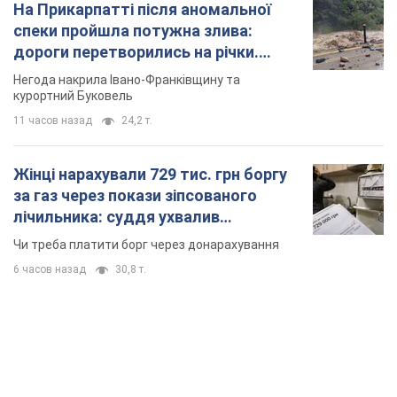
На Прикарпатті після аномальної
спеки пройшла потужна злива:
дороги перетворились на річки.
Відео
Негода накрила Івано-Франківщину та
курортний Буковель
11 часов назад
24,2 т.
Жінці нарахували 729 тис. грн боргу
за газ через покази зіпсованого
лічильника: суддя ухвалив
неочікуване рішення
Чи треба платити борг через донарахування
6 часов назад
30,8 т.