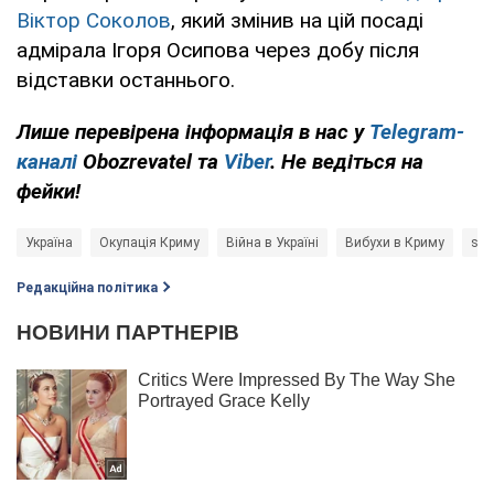
Віктор Соколов
, який змінив на цій посаді
адмірала Ігоря Осипова через добу після
відставки останнього.
Лише перевірена інформація в нас у
Telegram-
каналі
Obozrevatel та
Viber
. Не ведіться на
фейки!
Україна
Окупація Криму
Війна в Україні
Вибухи в Криму
sto
Редакційна політика