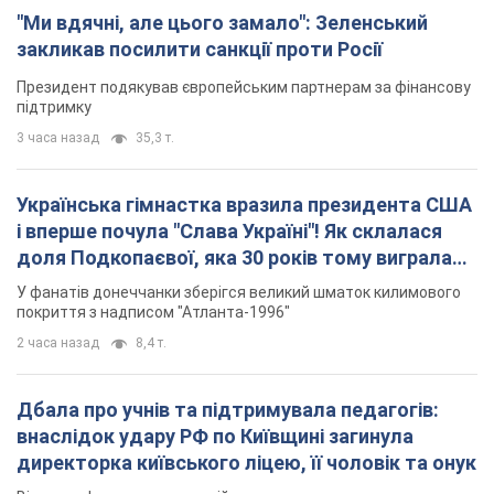
"Ми вдячні, але цього замало": Зеленський
закликав посилити санкції проти Росії
Президент подякував європейським партнерам за фінансову
підтримку
3 часа назад
35,3 т.
Українська гімнастка вразила президента США
і вперше почула "Слава Україні"! Як склалася
доля Подкопаєвої, яка 30 років тому виграла
"золото" Олімпіади
У фанатів донеччанки зберігся великий шматок килимового
покриття з надписом "Атланта-1996"
2 часа назад
8,4 т.
Дбала про учнів та підтримувала педагогів:
внаслідок удару РФ по Київщині загинула
директорка київського ліцею, її чоловік та онук