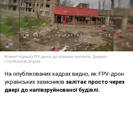
На опублікованих кадрах видно, як FPV-дрон
українських захисників
залітає просто через
двері до напівзруйнованої будівлі.