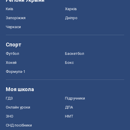
Моя школа
ГДЗ
Підручники
Онлайн уроки
ДПА
ЗНО
НМТ
СНД посібники
Авто
Тест Драйв
Електромобілі
Акції
Сервіс
Food Oboz
Рецепти
Напої
Дієти