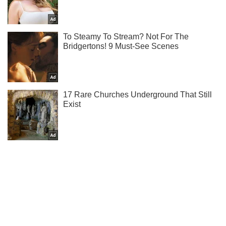
Ми в Telegram! Підписуйся! Читай тільки найкраще!
Підписатись
Підписатись
Один FPV-дрон –...