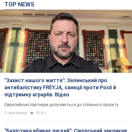
"Захист нашого життя": Зеленський про
антибалістику FREYJA, санкції проти Росії й
підтримку аграріїв. Відео
Європейські партнери долучаються до спільного проєкту
2 часа назад
31,8 т.
"Балістика вбиває людей": Сікорський закликав
обговорити перехоплення ворожих ракет над
Україною
Глава МЗС Польщі закликав до збиття російських ракет над
Україною
3 часа назад
6,4 т.
Податкова передасть Міноборони дані про
чоловіків 18-60 років: для чого це потрібно
Це потрібно для перевірки військового обліку