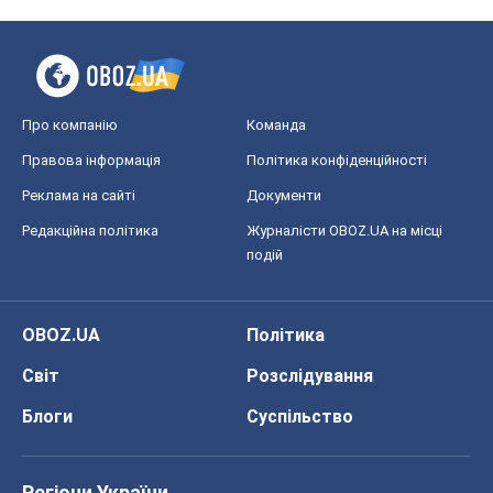
OBOZ.UA
Політика
Світ
Розслідування
Блоги
Суспільство
Регіони України
Київ
Харків
Запоріжжя
Дніпро
Черкаси
Спорт
Футбол
Баскетбол
Хокей
Бокс
Формула-1