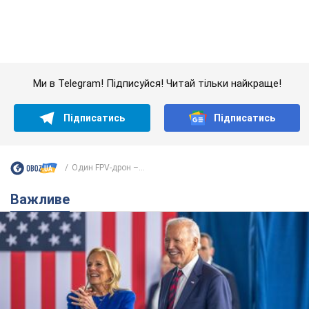
Важливе
Дружина тяжкохворого Джо Байдена назвала
перший симптом, який сигналізував про його
"агресивний" рак
Спершу лікарі не надали цьому належної уваги
10 часов назад
13,6 т.