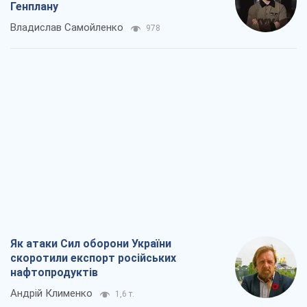
Як атаки Сил оборони України
скоротили експорт російських
нафтопродуктів
Андрій Клименко
1,6 т.
Два супертурніри Магучіх: спортивний
календар осені 2026 року
Олександр Липенко
3,3 т.
Ракетний щит і меч України: ставка на
виробництво власних ракет
Кирило Татарінов
2,3 т.