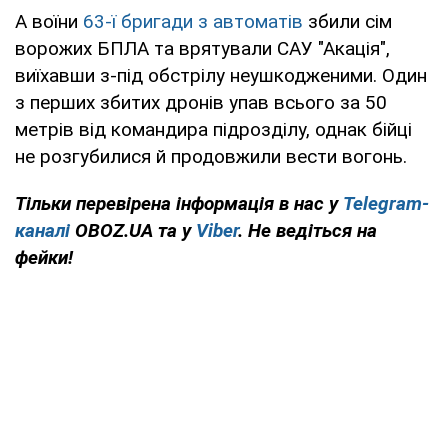
А воїни
63-ї бригади з автоматів
збили сім
ворожих БПЛА та врятували САУ "Акація",
виїхавши з-під обстрілу неушкодженими. Один
з перших збитих дронів упав всього за 50
метрів від командира підрозділу, однак бійці
не розгубилися й продовжили вести вогонь.
Тільки перевірена інформація в нас у
Telegram-
каналі
OBOZ.UA та у
Viber
. Не ведіться на
фейки!