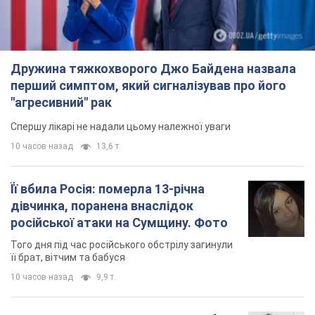
Її вбила Росія: померла 13-річна
дівчинка, поранена внаслідок
російської атаки на Сумщину. Фото
Того дня під час російського обстрілу загинули
її брат, вітчим та бабуся
10 часов назад
9,9 т.
Чому в СРСР лікарі носили лише білі
халати
У цьому був як практичний, так і символічний
сенс
10 часов назад
4,9 т.