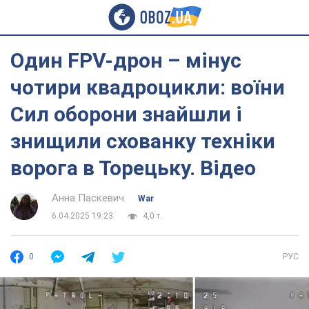
Один FPV-дрон – мінус
чотири квадроцикли: воїни
Сил оборони знайшли і
знищили схованку техніки
ворога в Торецьку. Відео
Анна Паскевич
War
6.04.2025 19:23
4,0 т.
0
РУС