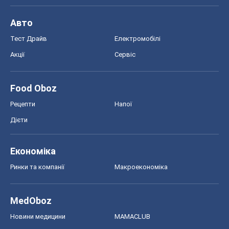
Економіка
Ринки та компанії
Макроекономіка
MedOboz
Новини медицини
MAMACLUB
Шоу
Афіша
Плітки
Краса
Мода
Жіночий журнал