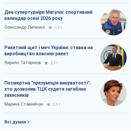
Посмертна "презумпція винуватості":
хто дозволив ТЦК судити загиблих
захисників
Марина Ставнійчук
5,5 т.
Всі думки
Про компанію
Команда
Правова інформація
Політика конфіденційності
Реклама на сайті
Документи
Редакційна політика
Журналісти OBOZ.UA на місці
подій