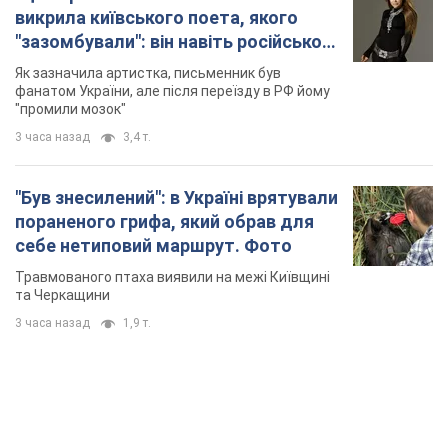
викрила київського поета, якого
"зазомбували": він навіть російської
не знав, а тепер хоче геноциду
Як зазначила артистка, письменник був
українців
фанатом України, але після переїзду в РФ йому
"промили мозок"
3 часа назад
3,4 т.
"Був знесилений": в Україні врятували
пораненого грифа, який обрав для
себе нетиповий маршрут. Фото
Травмованого птаха виявили на межі Київщині
та Черкащини
3 часа назад
1,9 т.