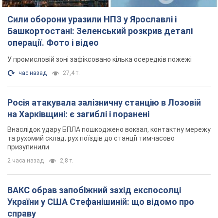
Сили оборони уразили НПЗ у Ярославлі і
Башкортостані: Зеленський розкрив деталі
операції. Фото і відео
У промисловій зоні зафіксовано кілька осередків пожежі
час назад
27,4 т.
Росія атакувала залізничну станцію в Лозовій
на Харківщині: є загиблі і поранені
Внаслідок удару БПЛА пошкоджено вокзал, контактну мережу
та рухомий склад, рух поїздів до станції тимчасово
призупинили
2 часа назад
2,8 т.
ВАКС обрав запобіжний захід експосолці
України у США Стефанішиній: що відомо про
справу