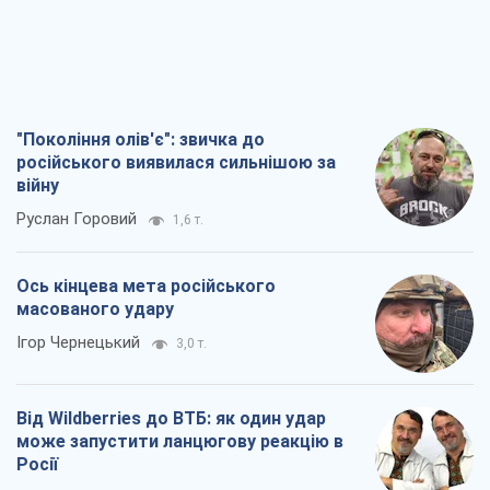
"Покоління олів'є": звичка до
російського виявилася сильнішою за
війну
Руслан Горовий
1,6 т.
Ось кінцева мета російського
масованого удару
Ігор Чернецький
3,0 т.
Від Wildberries до ВТБ: як один удар
може запустити ланцюгову реакцію в
Росії