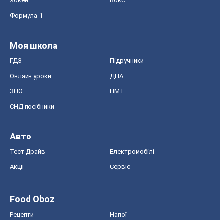
Хокей
Бокс
Формула-1
Моя школа
ГДЗ
Підручники
Онлайн уроки
ДПА
ЗНО
НМТ
СНД посібники
Авто
Тест Драйв
Електромобілі
Акції
Сервіс
Food Oboz
Рецепти
Напої