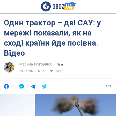
Один трактор – дві САУ: у
мережі показали, як на
сході країни йде посівна.
Відео
Марина Погорілко
War
19.05.2022 15:05
13,6 т.
5
РУС