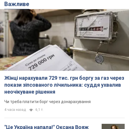
Важливе
Жінці нарахували 729 тис. грн боргу за газ через
покази зіпсованого лічильника: суддя ухвалив
неочікуване рішення
Чи треба платити борг через донарахування
4 часа назад
6,1 т.
"Це Україна напала!" Оксана Вояж