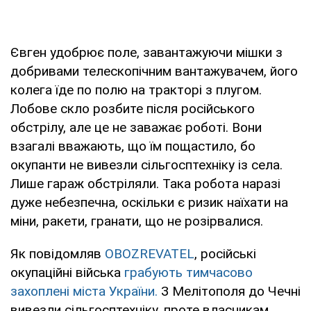
Євген удобрює поле, завантажуючи мішки з
добривами телескопічним вантажувачем, його
колега їде по полю на тракторі з плугом.
Лобове скло розбите після російського
обстрілу, але це не заважає роботі. Вони
взагалі вважають, що їм пощастило, бо
окупанти не вивезли сільгосптехніку із села.
Лише гараж обстріляли. Така робота наразі
дуже небезпечна, оскільки є ризик наїхати на
міни, ракети, гранати, що не розірвалися.
Як повідомляв
OBOZREVATEL
, російські
окупаційні війська
грабують тимчасово
захоплені міста України.
З Мелітополя до Чечні
вивезли сільгосптехніку, проте власникам