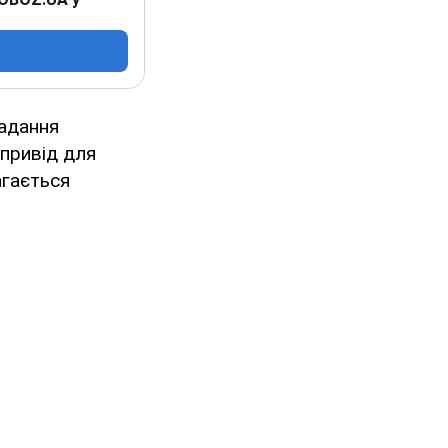
надання
 привід для
агається