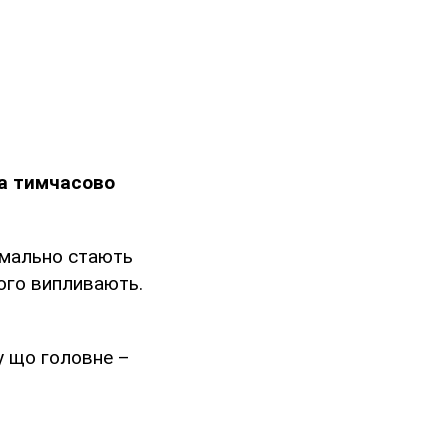
на тимчасово
рмально стають
ього випливають.
у що головне –