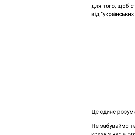
для того, щоб с
від "українських 
Це єдине розумн
Не забуваймо т
кризу з часів р