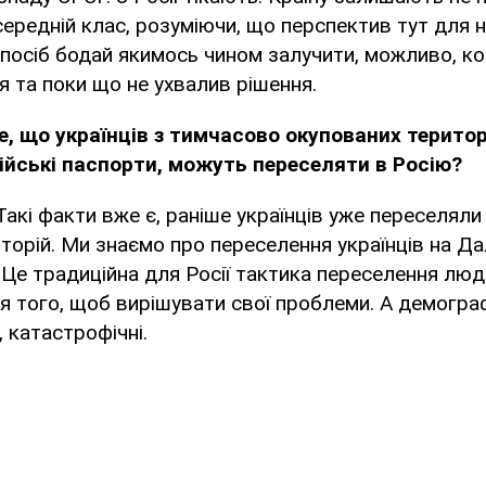
 середній клас, розуміючи, що перспектив тут для 
посіб бодай якимось чином залучити, можливо, ког
ся та поки що не ухвалив рішення.
, що українців з тимчасово окупованих територі
йські паспорти, можуть переселяти в Росію?
Такі факти вже є, раніше українців уже переселял
торій. Ми знаємо про переселення українців на Дал
Це традиційна для Росії тактика переселення люд
ля того, щоб вирішувати свої проблеми. А демогра
, катастрофічні.