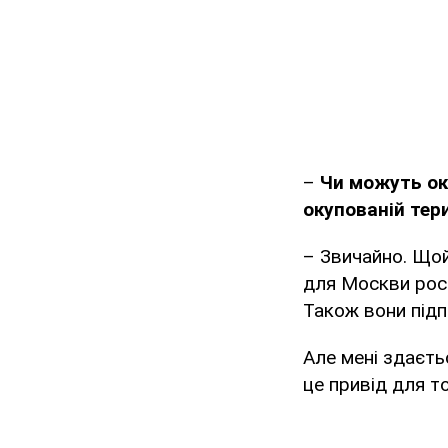
–
Чи можуть ок
окупованій тери
– Звичайно. Що
для Москви росі
Також вони підп
Але мені здаєть
це привід для т