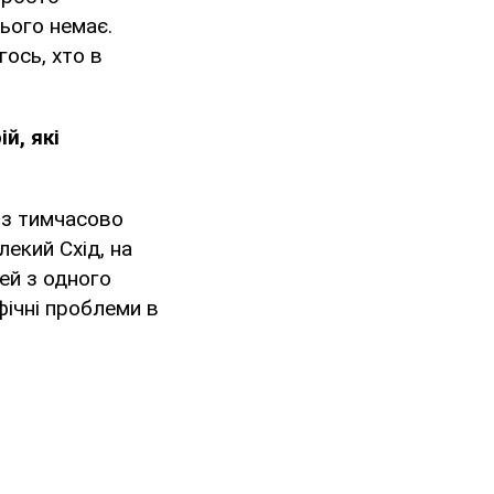
нього немає.
ось, хто в
й, які
и з тимчасово
екий Схід, на
ей з одного
фічні проблеми в