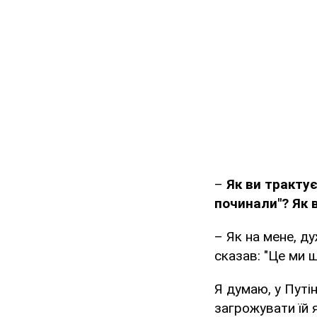
–
Як ви трактує
починали"? Як в
– Як на мене, д
сказав: "Це ми щ
Я думаю, у Путі
загрожувати їй 