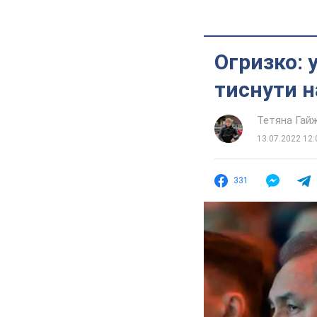
Огризко: 
тиснути н
Тетяна Гай
13.07.2022 12:
331