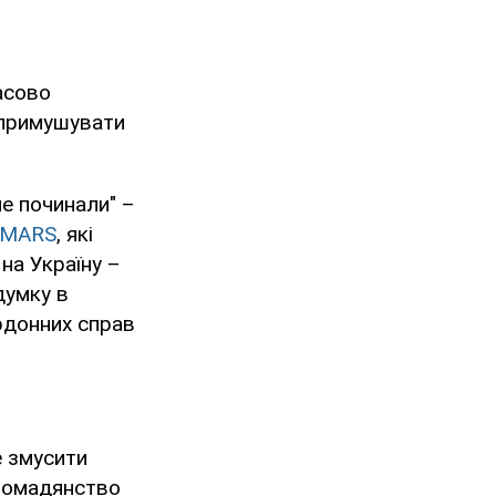
асово
 примушувати
не починали" –
IMARS
, які
 на Україну –
думку в
рдонних справ
е змусити
громадянство