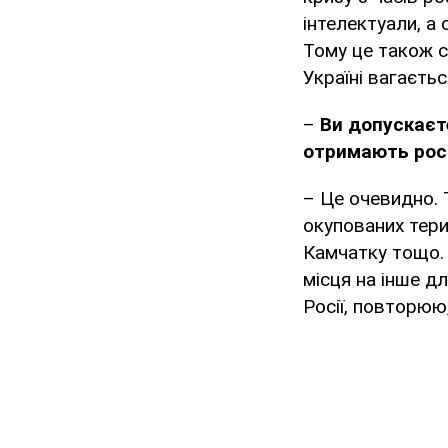
інтелектуали, а
Тому це також с
Україні вагаєть
–
Ви допускаєте
отримають росі
– Це очевидно. 
окупованих тери
Камчатку тощо. 
місця на інше д
Росії, повторюю