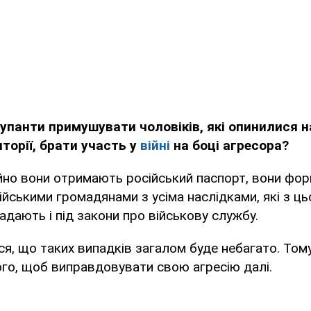
упанти примушувати чоловіків, які опинилися 
торії, брати участь у
війні
на боці агресора?
йно вони отримають російський паспорт, вони фо
йськими громадянами з усіма наслідками, які з ц
адають і під закони про військову службу.
ся, що таких випадків загалом буде небагато. Том
ого, щоб виправдовувати свою агресію далі.