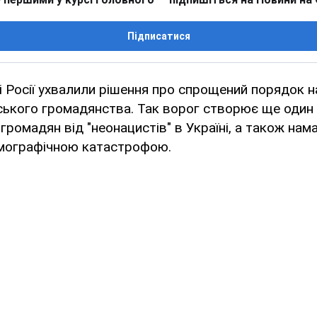
Підписатися
рі Росії ухвалили рішення про спрощений порядок 
ського громадянства. Так ворог створює ще один
" громадян від "неонацистів" в Україні, а також нам
емографічною катастрофою.