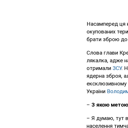
Насамперед ця 
окупованих тер
брати зброю до 
Слова глави К
лякалка, адже н
отримали
ЗСУ
. 
ядерна зброя, а
ексклюзивному 
України
Володим
–
З якою метою
– Я думаю, тут 
населення тимч