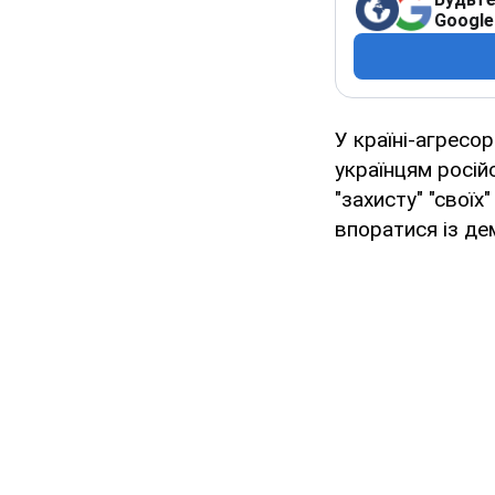
Google
У країні-агресо
українцям росій
"захисту" "своїх
впоратися із д