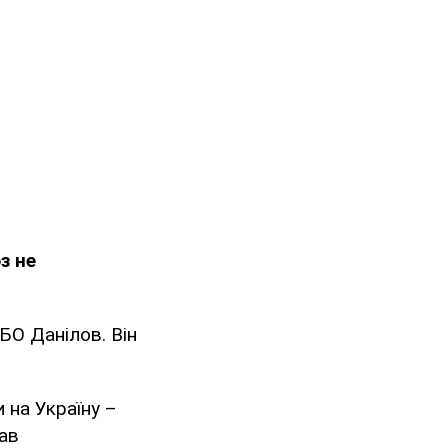
з не
БО Данілов. Він
 на Україну –
ав