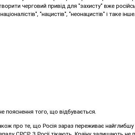
творити черговий привід для "захисту" вже російс
націоналістів", "нацистів", "неонацистів" і таке інше
е пояснення того, що відбувається.
акож про те, що Росія зараз переживає найглибшу
озпаду СРСР. З Росії тікають. Країну залишають не 