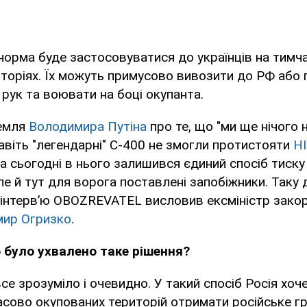
норма буде застосовуватися до українців на тимч
иторіях. Їх можуть примусово вивозити до РФ або
рук та воювати на боці окупанта.
ремля
Володимира Путіна
про те, що "ми ще нічого 
авіть "легендарні" С-400 не змогли протистояти
H
На сьогодні в нього залишився єдиний спосіб тиску
ле й тут для ворога поставлені запобіжники. Таку 
інтерв’ю OBOZREVATEL висловив ексміністр зако
ир Огризко
.
 було ухвалено таке рішення?
все зрозуміло і очевидно. У такий спосіб Росія хоч
асово окупованих територій отримати російське 