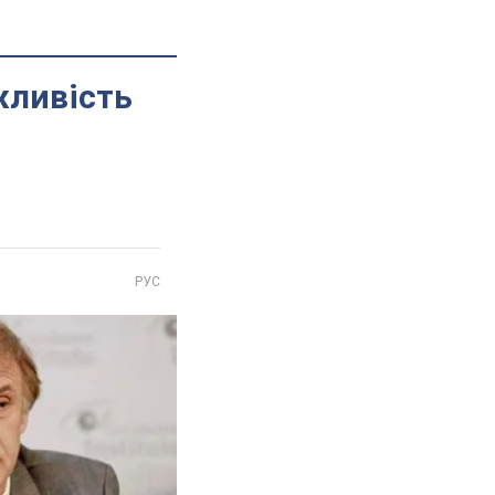
жливість
РУС