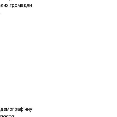
ьких громадян
.
 демографічну
просто