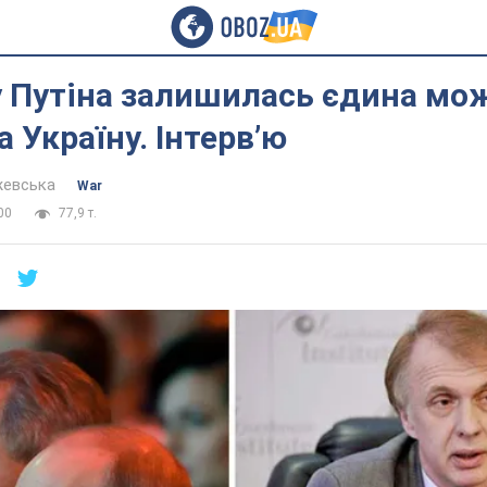
у Путіна залишилась єдина мо
а Україну. Інтерв’ю
жевська
War
00
77,9 т.