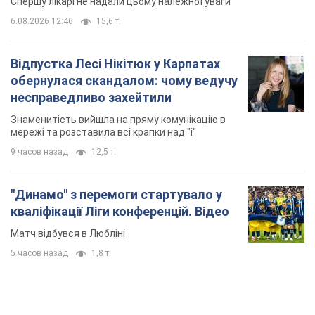
Спершу лікарі не надали цьому належної уваги
6.08.2026 12:46
15,6 т.
Відпустка Лесі Нікітюк у Карпатах
обернулася скандалом: чому ведучу
несправедливо захейтили
Знаменитість вийшла на пряму комунікацію в
мережі та розставила всі крапки над "і"
9 часов назад
12,5 т.
"Динамо" з перемоги стартувало у
кваліфікації Ліги конференцій. Відео
Матч відбувся в Любліні
5 часов назад
1,8 т.