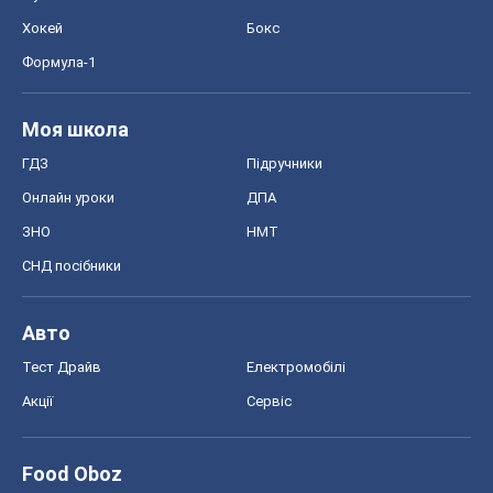
Хокей
Бокс
Формула-1
Моя школа
ГДЗ
Підручники
Онлайн уроки
ДПА
ЗНО
НМТ
СНД посібники
Авто
Тест Драйв
Електромобілі
Акції
Сервіс
Food Oboz