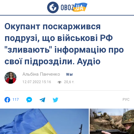
Окупант поскаржився
подрузі, що військові РФ
"зливають" інформацію про
свої підрозділи. Аудіо
Альбіна Панченко
War
12.07.2022 15:16
20,6 т.
117
РУС