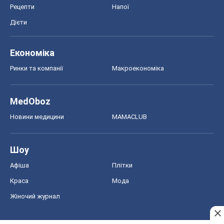
Рецепти
Напої
Дієти
Економіка
Ринки та компанії
Макроекономіка
MedOboz
Новини медицини
MAMACLUB
Шоу
Афіша
Плітки
Краса
Мода
Жіночий журнал