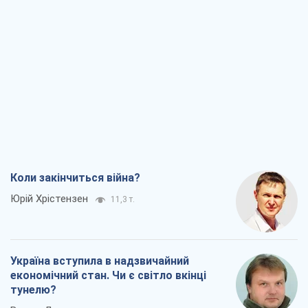
Україна вступила в надзвичайний
економічний стан. Чи є світло вкінці
тунелю?
Вадим Денисенко
9,1 т.
Чий буде Крим, той і переможе (NSJ), а
українських футбольних чиновників
можуть назвати вбивцями
Олександр Кірш
8,7 т.
Захід проспав загрозу: Росія може
перевірити НАТО війною
Леонід Невзлін
9,3 т.
Всі думки