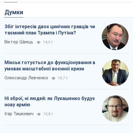
нову армію
Ігар Тишкевич
15,8 т.
Коли закінчиться війна?
Юрій Хрістензен
11,3 т.