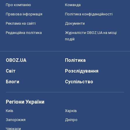
Регіони України
Київ
Харків
Запоріжжя
Дніпро
Черкаси
Спорт
Футбол
Баскетбол
Хокей
Бокс
Формула-1
Моя школа
ГДЗ
Підручники
Онлайн уроки
ДПА
ЗНО
НМТ
СНД посібники