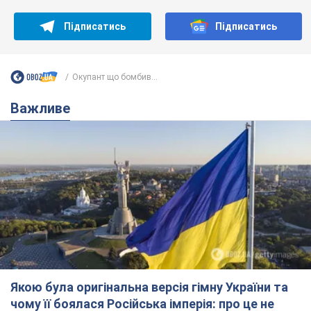
Якою була оригінальна версія гімну України та
чому її боялася Російська імперія: про це не
розповідають у школі
Державним символом є тільки перший куплет та приспів пісні
годину тому
3,0 т.
Олександру Пономарьову – 53: що
відомо про трьох дітей секс-
символа 90-х та який вигляд вони
мають
За розвитком кар'єри артист не забував про
особисте щастя
6 годин тому
6,8 т.
У ПриватБанку розповіли, чи дійсні