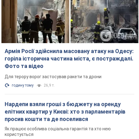
елітних квартир у Києві: хто з парламентарів
просив кошти та де поселився
Як працює особлива соціальна гарантія та хто нею
користується
3 години тому
48,9 т.
Російська армія обстріляла дві сусідні
багатоповерхівки в Харкові: двоє загиблих,
більше 20 постраждалих
Ворог навмисно обстрілює житлові будинки
20 хвилин тому
2,7 т.