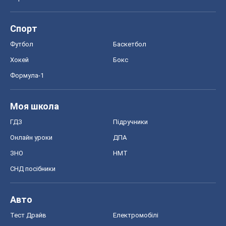
Авто
Тест Драйв
Електромобілі
Акції
Сервіс
Food Oboz
Рецепти
Напої
Дієти
Економіка
Ринки та компанії
Макроекономіка
MedOboz
Новини медицини
MAMACLUB