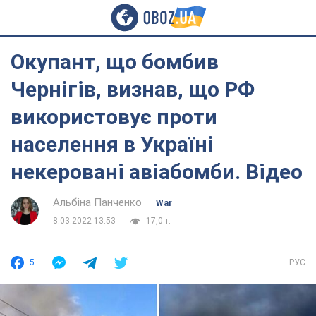
Окупант, що бомбив
Чернігів, визнав, що РФ
використовує проти
населення в Україні
некеровані авіабомби. Відео
Альбіна Панченко
War
8.03.2022 13:53
17,0 т.
5
РУС