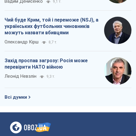
Про компанію
Команда
Правова інформація
Політика конфіденційності
Реклама на сайті
Документи
Редакційна політика
Журналісти OBOZ.UA на місці
подій
OBOZ.UA
Політика
Світ
Розслідування
Блоги
Суспільство