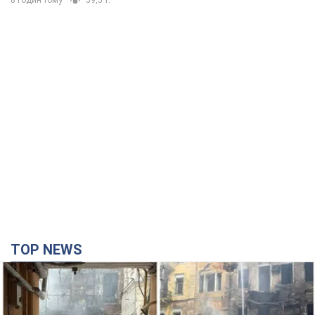
TOP NEWS
Армія Росії здійснила масовану атаку на Одесу:
горіла історична частина міста, є постраждалі.
Фото та відео
Для терору ворог застосував ракети та дрони
годину тому
26,9 т.
Нардепи взяли гроші з бюджету на оренду