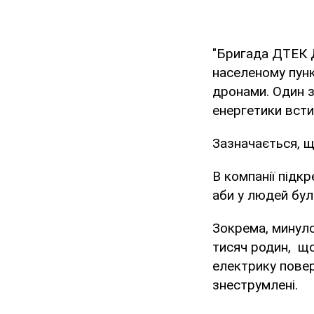
"Бригада ДТЕК Д
населеному пунк
дронами. Один з
енергетики вст
Зазначається, щ
В компанії під
аби у людей бул
Зокрема, минул
тисяч родин, що
електрику повер
знеструмлені.