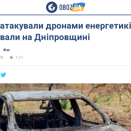
атакували дронами енергетикі
вали на Дніпровщині
War
38
1,3 т.