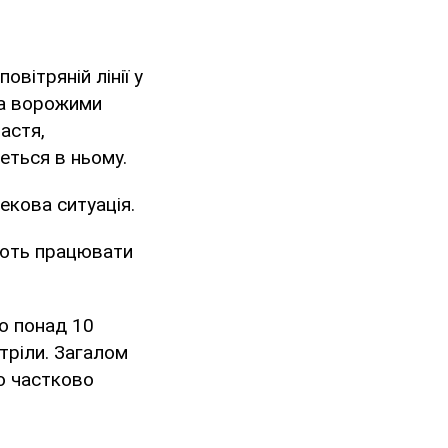
вітряній лінії у
на ворожими
астя,
деться в ньому.
екова ситуація.
ують працювати
о понад 10
тріли. Загалом
о частково