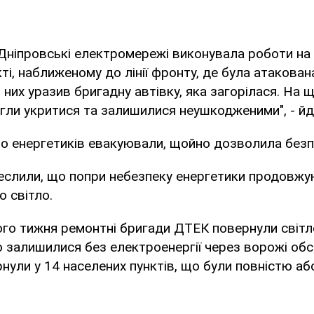
ніпровські електромережі виконувала роботи на по
ті, наближеному до лінії фронту, де була атакова
 них уразив бригадну автівку, яка загорілася. На щ
игли укритися та залишилися неушкодженими", - й
о енергетиків евакуювали, щойно дозволила безп
креслили, що попри небезпеку енергетики продовж
о світло.
ого тижня ремонтні бригади ДТЕК повернули світл
 залишилися без електроенергії через ворожі обс
нули у 14 населених пунктів, що були повністю аб