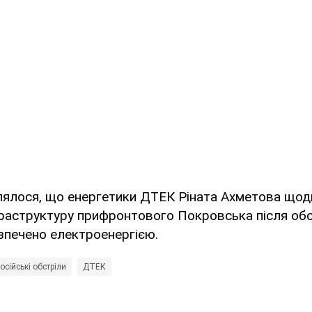
лялося, що енергетики ДТЕК Ріната Ахметова щод
раструктуру прифронтового Покровська після обс
зпечено електроенергією.
осійські обстріли
ДТЕК