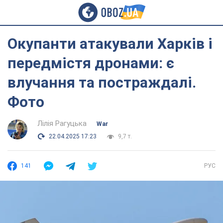
Окупанти атакували Харків і
передмістя дронами: є
влучання та постраждалі.
Фото
Лілія Рагуцька
War
22.04.2025 17:23
9,7 т.
141
РУС