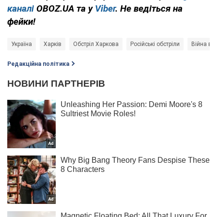
каналі
OBOZ.UA та у
Viber
. Не ведіться на
фейки!
Україна
Харків
Обстріл Харкова
Російські обстріли
Війна в У
Редакційна політика