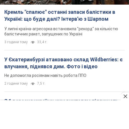
Кремль "спалює" останні запаси балістики в
Україні: що буде далі? Інтерв’ю з Шарпом
У липні країна-агресорка встановила "рекорд" за кількістю
балістичних ракет, запущених по Україні
3 години тому
33,4 т.
У Єкатеринбурзі атаковано склад Wildberries: є
влучання, піднявся дим. Фото і відео
Не допомогла росіянам навіть робота ППО
2 години тому
7,5 т.
З 1 вересня українським вчителям підвищать
зарплати: Корецький розкрив деталі
Одночасно з підвищенням зарплат педагогам уряд
анонсував збільшення студентських стипендій