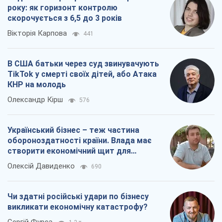
року: як горизонт контролю
скорочується з 6,5 до 3 років
Вікторія Карпова
441
В США батьки через суд звинувачують
TikTok у смерті своїх дітей, або Атака
КНР на молодь
Олександр Кірш
576
Український бізнес – теж частина
обороноздатності країни. Влада має
створити економічний щит для
компаній
Олексій Давиденко
690
Чи здатні російські удари по бізнесу
викликати економічну катастрофу?
Сергій Фурса