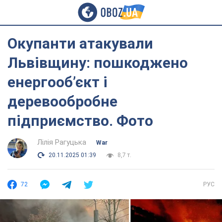
Окупанти атакували
Львівщину: пошкоджено
енергообʼєкт і
деревообробне
підприємство. Фото
Лілія Рагуцька
War
20.11.2025 01:39
8,7 т.
72
РУС