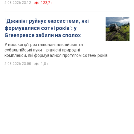
5.08.2026 23:12
122,7 т.
"Джипінг руйнує екосистеми, які
формувалися сотні років": у
Greenpeace забили на сполох
У високогір'ї розташовані альпійські та
субальпійські луки – рідкісні природні
комплекси, які формувалися протягом сотень років
5.08.2026 23:00
1,8 т.