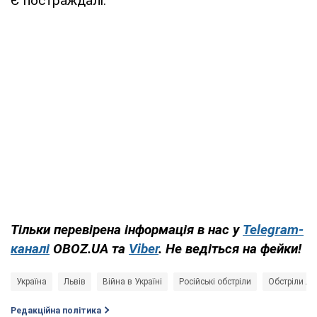
Є постраждалі.
Тільки перевірена інформація в нас у
Telegram-
каналі
OBOZ.UA та
Viber
. Не ведіться на фейки!
Україна
Львів
Війна в Україні
Російські обстріли
Обстріли Л
Редакційна політика