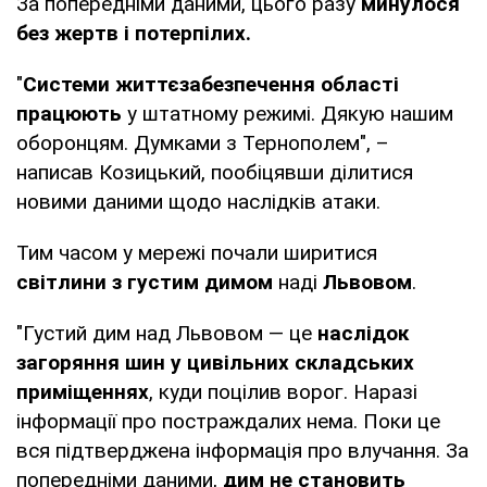
За попередніми даними, цього разу
минулося
без жертв і потерпілих.
"
Системи життєзабезпечення області
працюють
у штатному режимі. Дякую нашим
оборонцям. Думками з Тернополем", –
написав Козицький, пообіцявши ділитися
новими даними щодо наслідків атаки.
Тим часом у мережі почали ширитися
світлини з густим димом
наді
Львовом
.
"Густий дим над Львовом — це
наслідок
загоряння шин у цивільних складських
приміщеннях
, куди поцілив ворог. Наразі
інформації про постраждалих нема. Поки це
вся підтверджена інформація про влучання. За
попередніми даними,
дим не становить