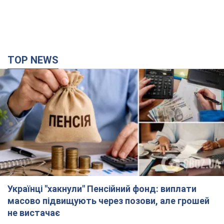
TOP NEWS
Українці "хакнули" Пенсійний фонд: виплати
масово підвищують через позови, але грошей
не вистачає