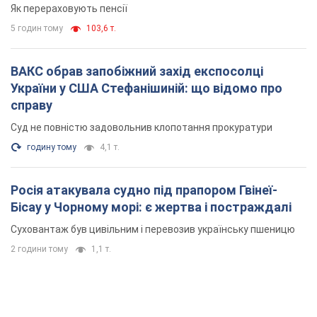
Як перераховують пенсії
5 годин тому
103,6 т.
ВАКС обрав запобіжний захід експосолці
України у США Стефанішиній: що відомо про
справу
Суд не повністю задовольнив клопотання прокуратури
годину тому
4,1 т.
Росія атакувала судно під прапором Гвінеї-
Бісау у Чорному морі: є жертва і постраждалі
Суховантаж був цивільним і перевозив українську пшеницю
2 години тому
1,1 т.