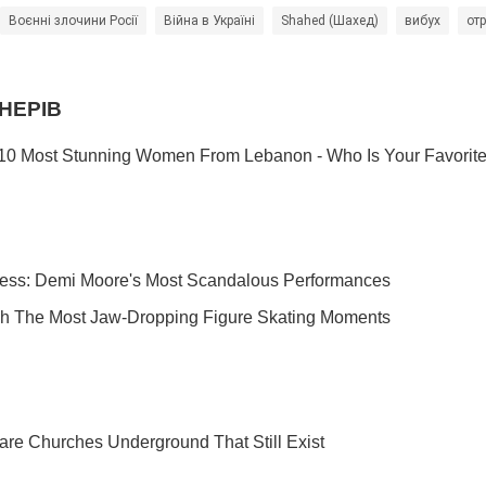
Воєнні злочини Росії
Війна в Україні
Shahed (Шахед)
вибух
от