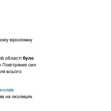
рожу віроломну
ій області
було
єю Повітряних сил
ля всього
колаїв
пав на околицях