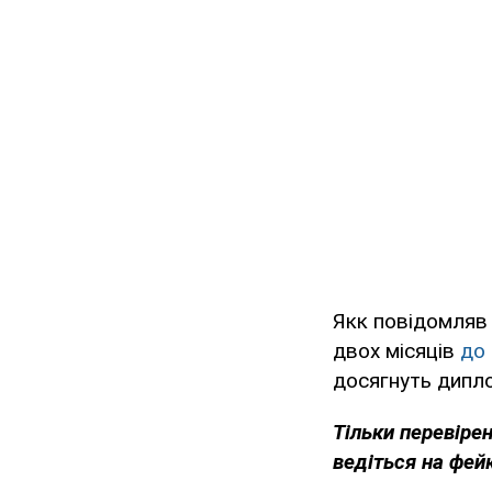
Якк повідомляв 
двох місяців
до 
досягнуть дипл
Тільки перевіре
ведіться на фей