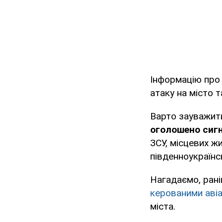
Інформацію пр
атаку на місто 
Варто зауважити
оголошено сигн
ЗСУ, місцевих 
південноукраїнс
Нагадаємо, ран
керованими аві
міста.