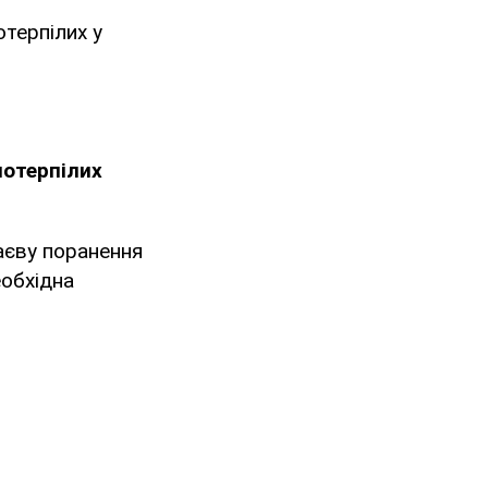
отерпілих у
потерпілих
аєву поранення
еобхідна