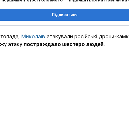
Підписатися
стопада,
Миколаїв
атакували російські дрони-камк
ожу атаку
постраждало шестеро людей
.