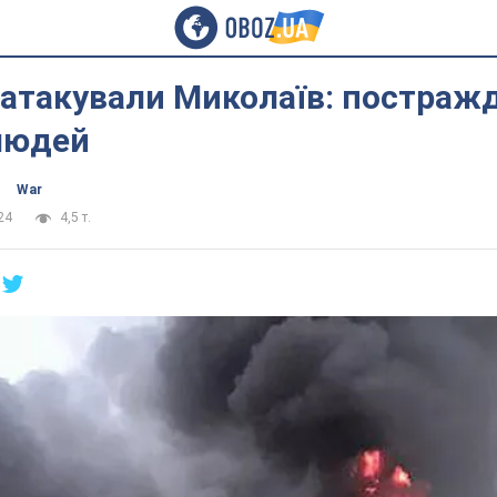
 атакували Миколаїв: постраж
людей
War
24
4,5 т.