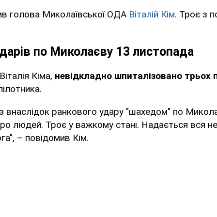
ив голова Миколаївської ОДА
Віталій Кім
. Троє з п
дарів по Миколаєву 13 листопада
Віталія Кіма,
невідкладно шпиталізовано трьох 
пілотника.
з внаслідок ранкового удару "шахедом" по Микол
о людей. Троє у важкому стані. Надається вся н
а", – повідомив Кім.