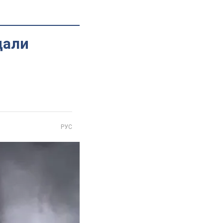
дали
РУС