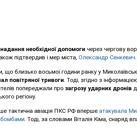
о
надання необхідної допомоги
через чергову во
також підтвердив і мер міста,
Олександр Сенкевич
.
, що близько восьмої години ранку у Миколаївськ
ал повітряної тривоги
. Тоді, згідно з інформаці
жителів попереджали про
загрозу ударних дронів
д
ького регіону.
іше тактична авіація ПКС РФ вперше
атакувала Ми
абомбами
. Тоді, за словами Віталія Кіма, снаряд в