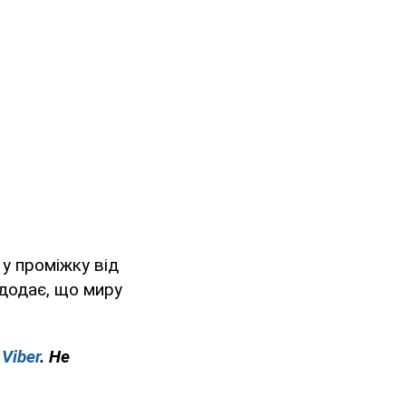
у проміжку від
н додає, що миру
у
Viber
. Не