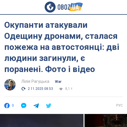
Окупанти атакували
Одещину дронами, сталася
пожежа на автостоянці: дві
людини загинули, є
поранені. Фото і відео
Лілія Рагуцька
War
2.11.2025 08:53
8,1 т.
0
РУС