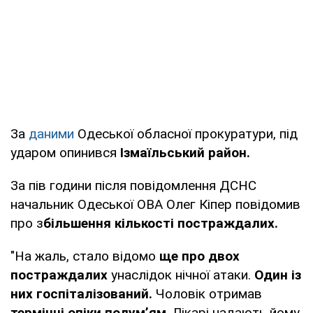
За
даними
Одеської обласної прокуратури, під
ударом опинився
Ізмаїльський район.
За пів години після повідомлення ДСНС
начальник Одеської ОВА Олег Кіпер повідомив
про з
більшення кількості постраждалих.
"На жаль, стало відомо
ще про двох
постраждалих
унаслідок нічної атаки.
Один із
них госпіталізований.
Чоловік отримав
термічні опіки полум’ям
. Лікарі надають йому