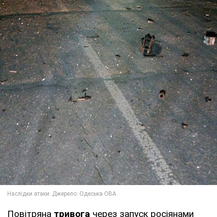
Повітряна
тривога
через запуск росіянами