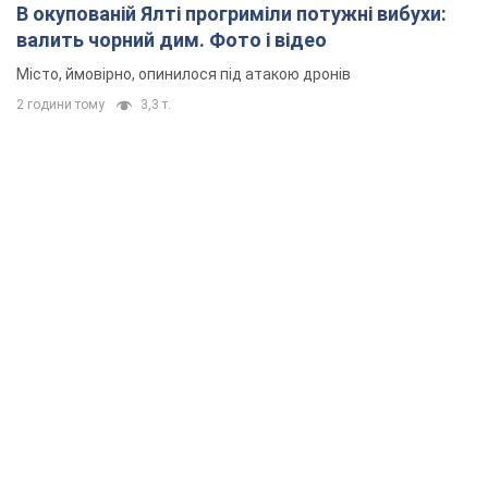
В окупованій Ялті прогриміли потужні вибухи:
валить чорний дим. Фото і відео
Місто, ймовірно, опинилося під атакою дронів
2 години тому
3,3 т.