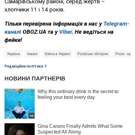
Самарівському районі, серед жертв –
хлопчики 11 і 14 років.
Тільки перевірена інформація в нас у
Telegram-
каналі
OBOZ.UA та у
Viber
. Не ведіться на
фейки!
Україна
Ізмаїл
Війна в Україні
Російські обстріли
Росія - кра
Редакційна політика