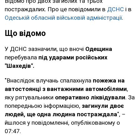
Відомо про двох загиблих та трьох
постраждалих. Про це повідомили в
ДСНС
і в
Одеській обласній військовій адміністрації
.
Що відомо
У ДСНС зазначили, що вночі
Одещина
перебувала
під ударами російських
"Шахедів".
"​Внаслідок влучань спалахнула
пожежа на
автостоянці з вантажними автомобілями
,
яку рятувальники
оперативно ліквідували
. За
попередньою інформацією,
загинули двоє
людей, ще одна людина постраждала
", –
йшлося у повідомленні, опублікованому о
07:47.