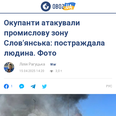
Окупанти атакували
промислову зону
Слов’янська: постраждала
людина. Фото
Лілія Рагуцька
War
15.04.2025 14:20
3,0 т.
1
РУС