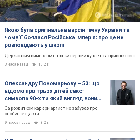
Якою була оригінальна версія гімну України та
чому її боялася Російська імперія: про це не
розповідають у школі
Державним символом є тільки перший куплет та приспів пісні
3 часа назад
13,2 т.
Олександру Пономарьову – 53: що
відомо про трьох дітей секс-
символа 90-х та який вигляд вони
мають
За розвитком кар'єри артист не забував про
особисте щастя
9 часов назад
8,2 т.