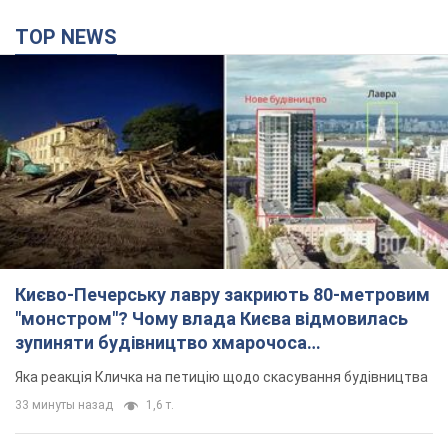
TOP NEWS
Києво-Печерську лавру закриють 80-метровим
"монстром"? Чому влада Києва відмовилась
зупиняти будівництво хмарочоса
"московського вірянина"
Яка реакція Кличка на петицію щодо скасування будівництва
33 минуты назад
1,6 т.