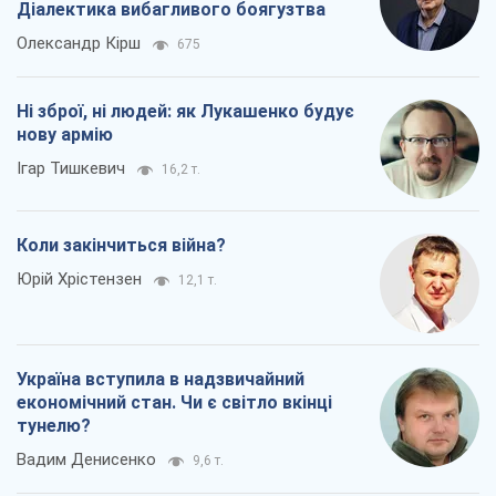
Діалектика вибагливого боягузтва
Олександр Кірш
675
Ні зброї, ні людей: як Лукашенко будує
нову армію
Ігар Тишкевич
16,2 т.
Коли закінчиться війна?
Юрій Хрістензен
12,1 т.
Україна вступила в надзвичайний
економічний стан. Чи є світло вкінці
тунелю?
Вадим Денисенко
9,6 т.