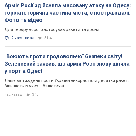
Армія Росії здійснила масовану атаку на Одесу:
горіла історична частина міста, є постраждалі.
Фото та відео
Для терору ворог застосував ракети та дрони
2 часа назад
51,4 т.
"Воюють проти продовольчої безпеки світу!"
Зеленський заявив, що армія Росії знову цілила
у порт в Одесі
Лише за тиждень проти України використали десятки ракет,
більшість із яких – балістичні
час назад
345