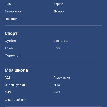
Київ
Харків
Запоріжжя
Дніпро
Черкаси
Спорт
Футбол
Баскетбол
Хокей
Бокс
Формула-1
Моя школа
ГДЗ
Підручники
Онлайн уроки
ДПА
ЗНО
НМТ
СНД посібники