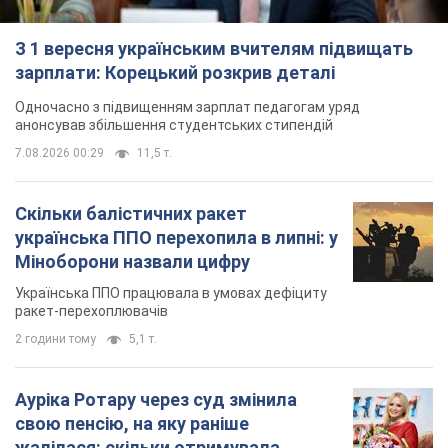
З 1 вересня українським вчителям підвищать
зарплати: Корецький розкрив деталі
Одночасно з підвищенням зарплат педагогам уряд
анонсував збільшення студентських стипендій
7.08.2026 00:29
11,5 т.
Скільки балістичних ракет
українська ППО перехопила в липні: у
Міноборони назвали цифру
Українська ППО працювала в умовах дефіциту
ракет-перехоплювачів
2 години тому
5,1 т.
Ауріка Ротару через суд змінила
свою пенсію, на яку раніше
жалілася: скільки отримувала