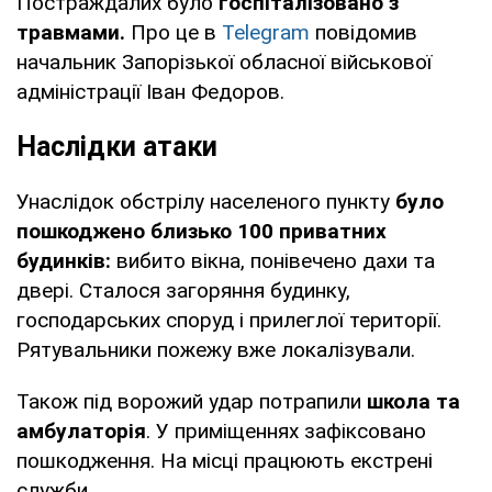
Постраждалих було
госпіталізовано з
травмами.
Про це в
Telegram
повідомив
начальник Запорізької обласної військової
адміністрації Іван Федоров.
Наслідки атаки
Унаслідок обстрілу населеного пункту
було
пошкоджено близько 100 приватних
будинків:
вибито вікна, понівечено дахи та
двері. Сталося загоряння будинку,
господарських споруд і прилеглої території.
Рятувальники пожежу вже локалізували.
Також під ворожий удар потрапили
школа та
амбулаторія
. У приміщеннях зафіксовано
пошкодження. На місці працюють екстрені
служби.