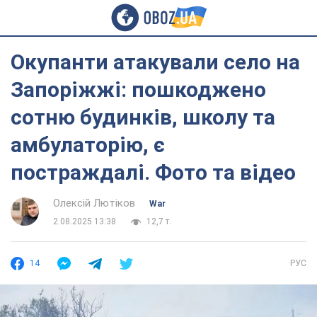
Окупанти атакували село на
Запоріжжі: пошкоджено
сотню будинків, школу та
амбулаторію, є
постраждалі. Фото та відео
Олексій Лютіков
War
2.08.2025 13:38
12,7 т.
14
РУС