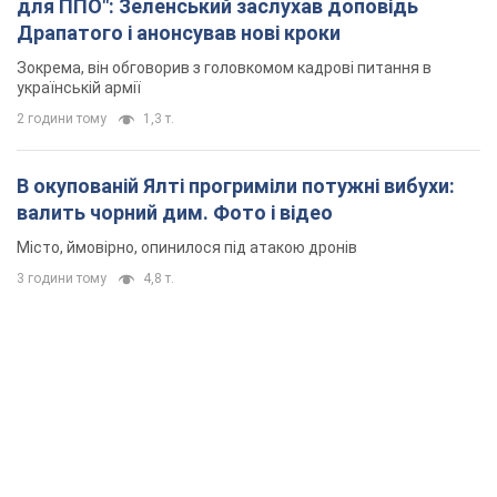
для ППО": Зеленський заслухав доповідь
Драпатого і анонсував нові кроки
Зокрема, він обговорив з головкомом кадрові питання в
українській армії
2 години тому
1,3 т.
В окупованій Ялті прогриміли потужні вибухи:
валить чорний дим. Фото і відео
Місто, ймовірно, опинилося під атакою дронів
3 години тому
4,8 т.