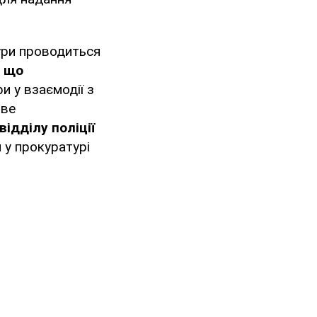
ури проводиться
, що
ри у взаємодії з
ве
ідділу поліції
 у прокуратурі