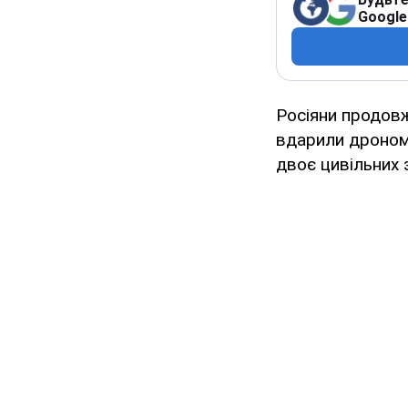
Google
Росіяни продо
вдарили дроном 
двоє цивільних 