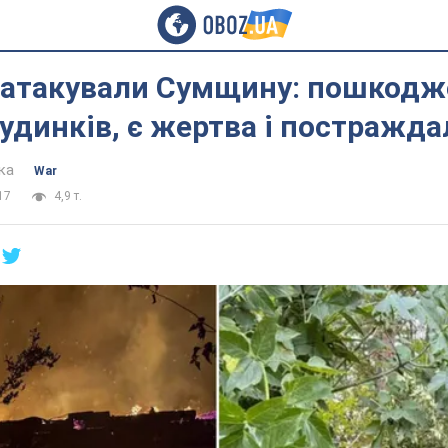
 атакували Сумщину: пошкодж
удинків, є жертва і постражда
ка
War
17
4,9 т.