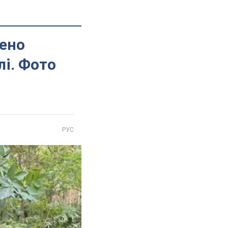
ено
лі. Фото
РУС