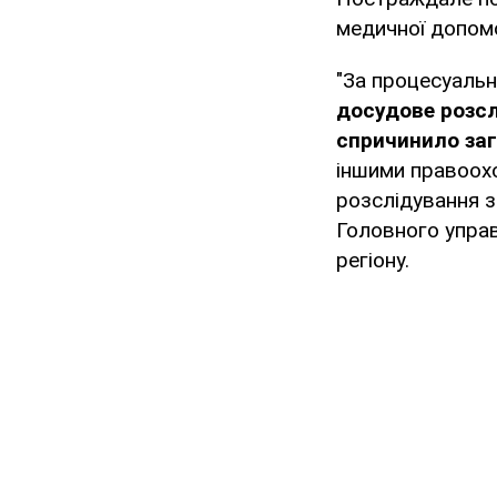
медичної допом
"За процесуаль
досудове розс
спричинило за
іншими правоо
розслідування 
Головного управ
регіону.