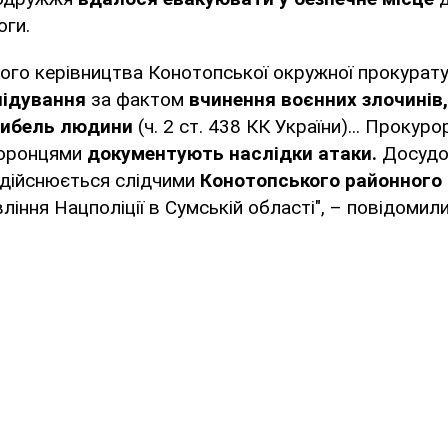
оги.
ного керівництва Конотопської окружної прокурат
лідування
за фактом
вчинення воєнних злочинів
гибель людини
(ч. 2 ст. 438 КК України)... Прокуро
хоронцями
документують наслідки атаки.
Досудо
здійснюється слідчими
Конотопського районного в
ління Нацполіції в Сумській області", – повідомили