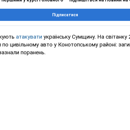
Підписатися
вжують
атакувати
українську Сумщину. На світанку 
по цивільному авто у Конотопському районі: заги
зазнали поранень.