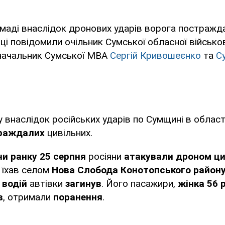
омаді внаслідок дронових ударів ворога постраж
і повідомили очільник Сумської обласної військов
 начальник Сумської МВА
Сергій Кривошеєнко
та
С
 внаслідок російських ударів по Сумщині в област
траждалих
цивільних.
ни ранку 25 серпня
росіяни
атакували дроном ци
о їхав селом
Нова Слобода Конотопського район
 водій
автівки
загинув
. Його пасажири,
жінка 56 р
в
, отримали
поранення
.