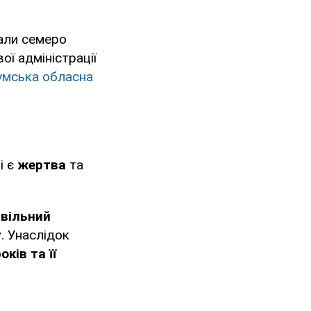
дали семеро
ої адміністрації
умська обласна
і є
жертва
та
вільний
у
. Унаслідок
оків та її