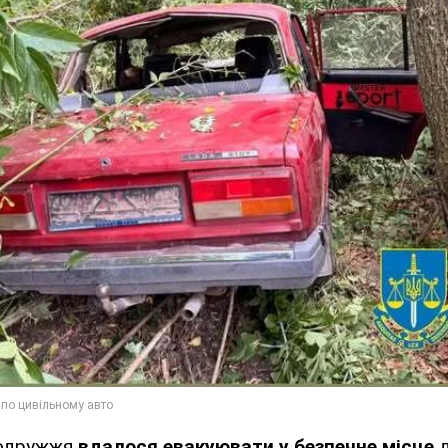
одружжя
вдалося евакуювати у безпечне місце