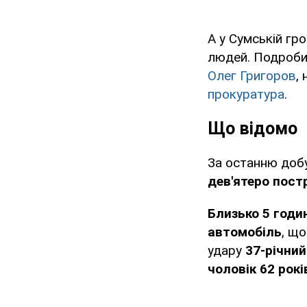
А у Сумській гр
людей. Подробиц
Олег Григоров
,
прокуратура
.
Що відомо
За останню добу
дев'ятеро пос
Близько 5 годи
автомобіль
, щ
удару
37-річний
чоловік 62 рокі