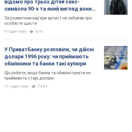
відомо про трьох дітей секс-
символа 90-х та який вигляд вони
мають
За розвитком кар'єри артист не забував про
особисте щастя
9 годин тому
8,4 т.
У ПриватБанку розповіли, чи дійсні
долари 1996 року: чи приймають
обмінники та банки такі купюри
Що робити, якщо банки та обмінні пункти не
приймають старі долари
11 годин тому
74,9 т.