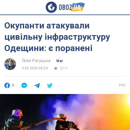
Окупанти атакували
цивільну інфраструктуру
Одещини: є поранені
Лілія Рагуцька
War
3.06.2026 08:24
2,1 т.
0
РУС