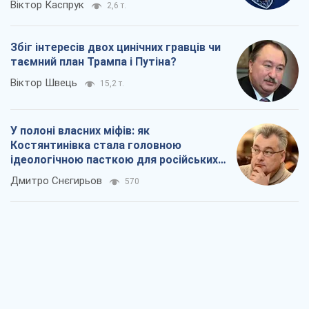
Віктор Каспрук
2,6 т.
Збіг інтересів двох цинічних гравців чи
таємний план Трампа і Путіна?
Віктор Швець
15,2 т.
У полоні власних міфів: як
Костянтинівка стала головною
ідеологічною пасткою для російських
окупантів
Дмитро Снєгирьов
570