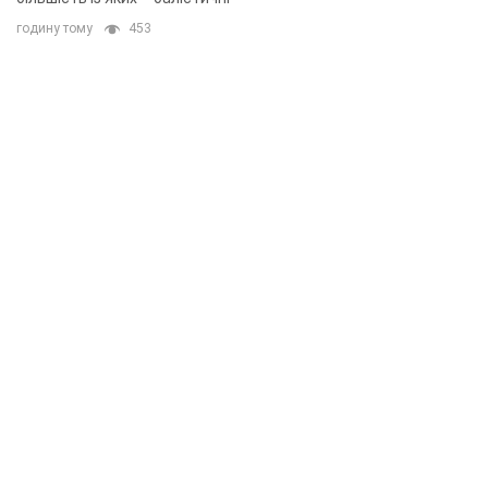
годину тому
453