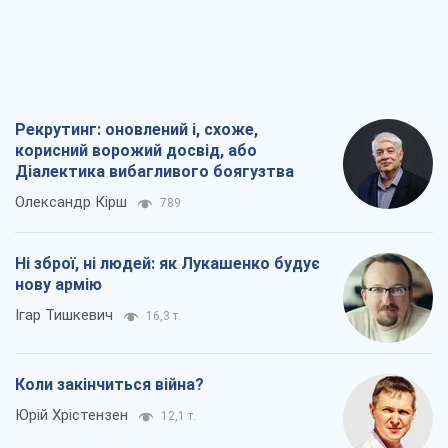
Рекрутинг: оновлений і, схоже,
корисний ворожий досвід, або
Діалектика вибагливого боягузтва
Олександр Кірш
789
Ні зброї, ні людей: як Лукашенко будує
нову армію
Ігар Тишкевич
16,3 т.
Коли закінчиться війна?
Юрій Хрістензен
12,1 т.