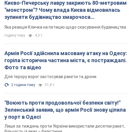
Києво-Печерську лавру закриють 80-метровим
"монстром"? Чому влада Києва відмовилась
зупиняти будівництво хмарочоса
"московського вірянина"
Яка реакція Кличка на петицію щодо скасування будівництва
годину тому
4,3 т.
Армія Росії здійснила масовану атаку на Одесу:
горіла історична частина міста, є постраждалі.
Фото та відео
Для терору ворог застосував ракети та дрони
2 години тому
51,8 т.
"Воюють проти продовольчої безпеки світу!"
Зеленський заявив, що армія Росії знову цілила
у порт в Одесі
Лише за тиждень проти України використали десятки ракет,
більшість із яких – балістичні