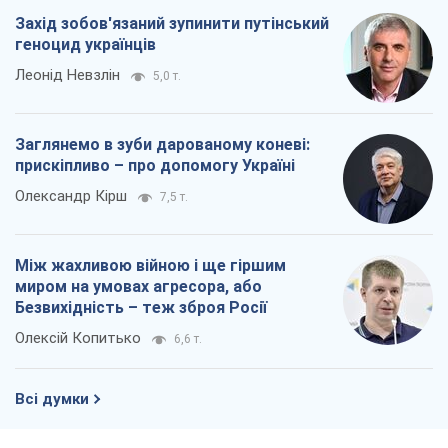
Захід зобов'язаний зупинити путінський
геноцид українців
Леонід Невзлін
5,0 т.
Заглянемо в зуби дарованому коневі:
прискіпливо – про допомогу Україні
Олександр Кірш
7,5 т.
Між жахливою війною і ще гіршим
миром на умовах агресора, або
Безвихідність – теж зброя Росії
Олексій Копитько
6,6 т.
Всі думки