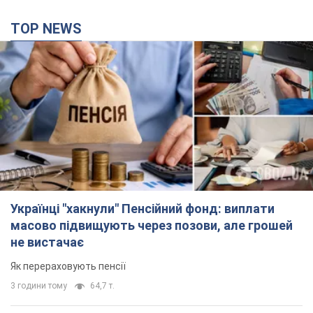
TOP NEWS
Українці "хакнули" Пенсійний фонд: виплати
масово підвищують через позови, але грошей
не вистачає
Як перераховують пенсії
3 години тому
64,7 т.