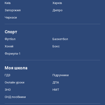
Київ
Харків
Запоріжжя
Дніпро
Черкаси
Спорт
Футбол
Баскетбол
Хокей
Бокс
Формула-1
Моя школа
ГДЗ
Підручники
Онлайн уроки
ДПА
ЗНО
НМТ
СНД посібники