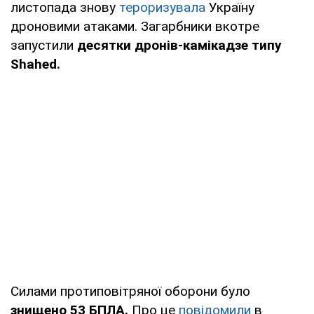
листопада знову
тероризувала
Україну
дроновими атаками. Загарбники вкотре
запустили
десятки дронів-камікадзе типу
Shahed.
Силами протиповітряної оборони було
знищено 53 БПЛА.
Про це
повідомили
в