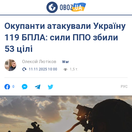
Окупанти атакували Україну
119 БПЛА: сили ППО збили
53 цілі
Олексій Лютіков
War
11.11.2025 10:00
1,5 т.
0
РУС