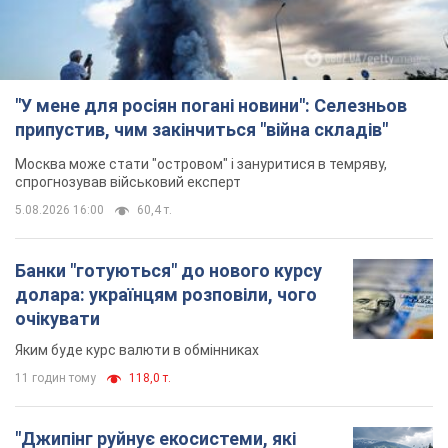
"У мене для росіян погані новини": Селезньов
припустив, чим закінчиться "війна складів"
Москва може стати "островом" і зануритися в темряву,
спрогнозував військовий експерт
5.08.2026 16:00
60,4 т.
Банки "готуються" до нового курсу
долара: українцям розповіли, чого
очікувати
Яким буде курс валюти в обмінниках
11 годин тому
118,0 т.
"Джипінг руйнує екосистеми, які