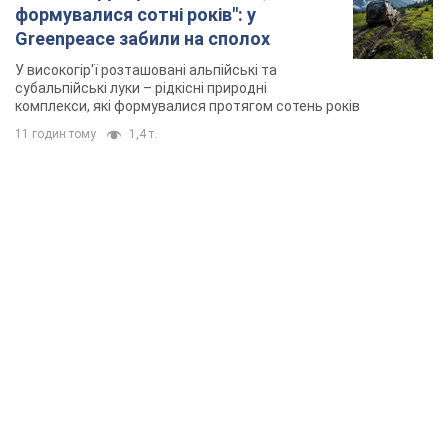
формувалися сотні років": у
Greenpeace забили на сполох
У високогір'ї розташовані альпійські та
субальпійські луки – рідкісні природні
комплекси, які формувалися протягом сотень років
11 годин тому
1,4 т.