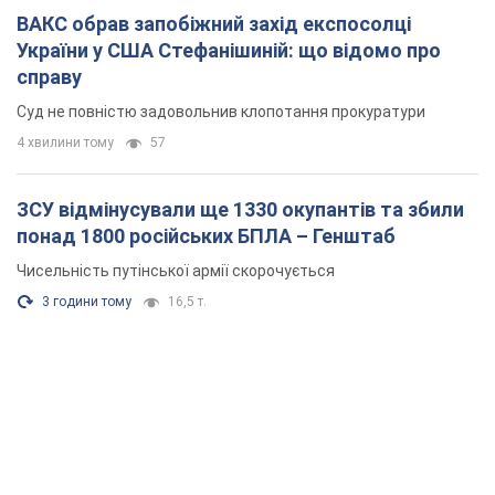
ВАКС обрав запобіжний захід експосолці
України у США Стефанішиній: що відомо про
справу
Суд не повністю задовольнив клопотання прокуратури
4 хвилини тому
57
ЗСУ відмінусували ще 1330 окупантів та збили
понад 1800 російських БПЛА – Генштаб
Чисельність путінської армії скорочується
3 години тому
16,5 т.