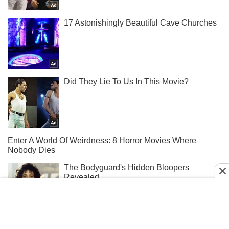
Тисни! Підписуйся! Читай тільки найкраще!