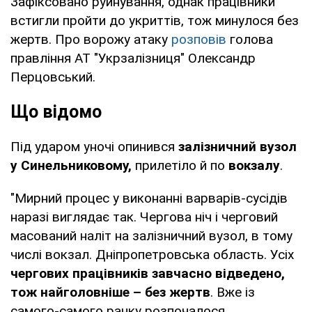
Зафіксовано руйнування, однак працівники
встигли пройти до укриттів, тож минулося без
жертв. Про ворожу атаку
розповів
голова
правління АТ "Укрзалізниця" Олександр
Перцовський.
Що відомо
Під ударом уночі опинився
залізничний вузол
у Синельниковому,
прилетіло й по
вокзалу
.
"Мирний процес у виконанні варварів-сусідів
наразі виглядає так. Чергова ніч і черговий
масований наліт на залізничний вузол, в тому
числі вокзал. Дніпропетровська область. Усіх
чергових працівників завчасно відведено,
тож найголовніше – без жертв
. Вже із
самого-самого ранку розпочалося