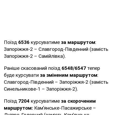
Поїзд
6536
курсуватиме
за маршрутом
:
Запоріжжя-2 – Славгород-Південний (замість
Запоріжжя-2 – Самійлівка).
Раніше скасований поїзд
6548/6547
тепер
буде курсувати
за зміненим маршрутом
:
Славгород-Південний – Запоріжжя-2 (замість
Синельникове-1 – Запоріжжя-2).
Поїзд
7204
курсуватиме
за скороченим
маршрутом:
Камʼянське-Пасажирське –
Дніпро-Головний (замість Камʼянське-