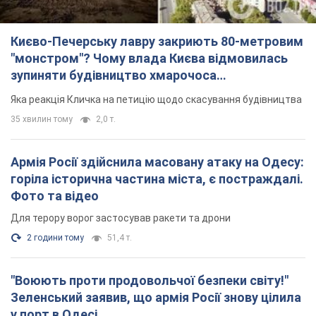
Фото та відео
Для терору ворог застосував ракети та дрони
2 години тому
51,4 т.
"Воюють проти продовольчої безпеки світу!"
Зеленський заявив, що армія Росії знову цілила
у порт в Одесі
Лише за тиждень проти України використали десятки ракет,
більшість із яких – балістичні
годину тому
351