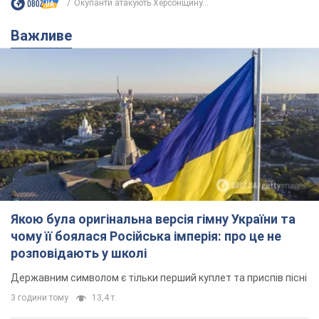
Якою була оригінальна версія гімну України та
чому її боялася Російська імперія: про це не
розповідають у школі
Державним символом є тільки перший куплет та приспів пісні
3 години тому
13,4 т.
Олександру Пономарьову – 53: що
відомо про трьох дітей секс-
символа 90-х та який вигляд вони
мають
За розвитком кар'єри артист не забував про
особисте щастя
9 годин тому
8,2 т.
У ПриватБанку розповіли, чи дійсні
долари 1996 року: чи приймають