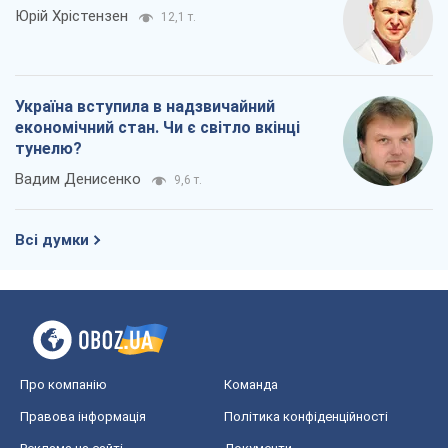
Про компанію
Команда
Правова інформація
Політика конфіденційності
Реклама на сайті
Документи
Редакційна політика
Журналісти OBOZ.UA на місці
подій
OBOZ.UA
Політика
Світ
Розслідування
Блоги
Суспільство