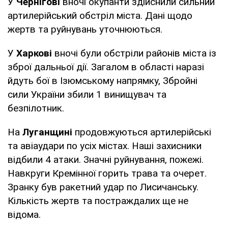
У
Чернігові
вночі окупанти здійснили сильний
артилерійський обстріл міста. Дані щодо
жертв та руйнувань уточнюються.
У
Харкові
вночі були обстріли районів міста із
зброї дальньої дії. Загалом в області наразі
йдуть бої в Ізюмському напрямку, Збройні
сили України збили 1 винищувач та
безпілотник.
На
Луганщині
продовжуються артилерійські
та авіаудари по усіх містах. Наші захисники
відбили 4 атаки. Значні руйнування, пожежі.
Навкруги Кремінної горить трава та очерет.
Зранку був ракетний удар по Лисичанську.
Кількість жертв та постраждалих ще не
відома.