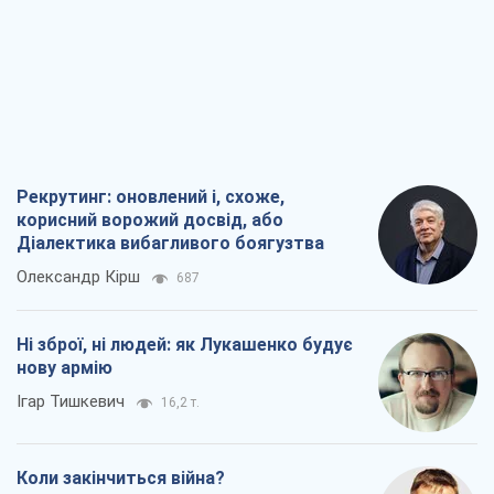
Ні зброї, ні людей: як Лукашенко будує
нову армію
Ігар Тишкевич
16,2 т.
Коли закінчиться війна?
Юрій Хрістензен
12,1 т.
Україна вступила в надзвичайний
економічний стан. Чи є світло вкінці
тунелю?
Вадим Денисенко
9,6 т.
Всі думки