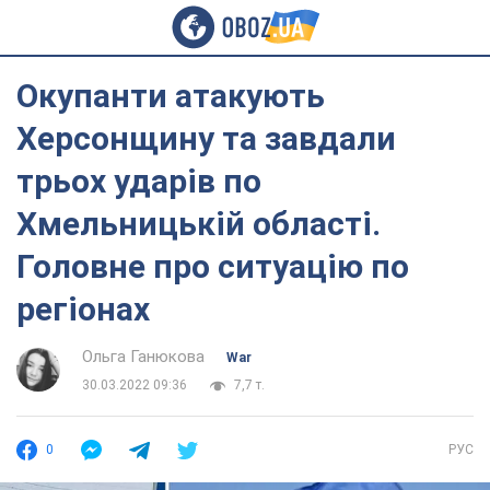
Окупанти атакують
Херсонщину та завдали
трьох ударів по
Хмельницькій області.
Головне про ситуацію по
регіонах
Ольга Ганюкова
War
30.03.2022 09:36
7,7 т.
0
РУС