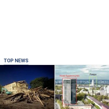
Києво-Печерську лавру закриють 80-метровим
"монстром"? Чому влада Києва відмовилась
зупиняти будівництво хмарочоса
"московського вірянина"
Яка реакція Кличка на петицію щодо скасування будівництва
35 хвилин тому
2,0 т.
Армія Росії здійснила масовану атаку на Одесу:
горіла історична частина міста, є постраждалі.