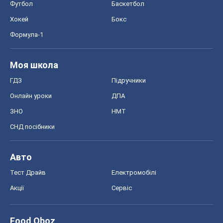
Авто
Тест Драйв
Електромобілі
Акції
Сервіс
Food Oboz
Рецепти
Напої
Дієти
Економіка
Ринки та компанії
Макроекономіка
MedOboz
Новини медицини
MAMACLUB