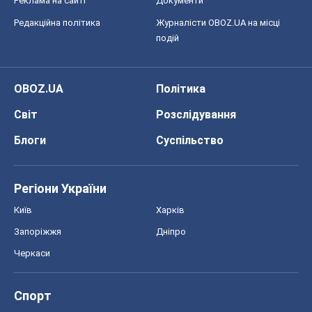
Регіони України
Київ
Харків
Запоріжжя
Дніпро
Черкаси
Спорт
Футбол
Баскетбол
Хокей
Бокс
Формула-1
Моя школа
ГДЗ
Підручники
Онлайн уроки
ДПА
ЗНО
НМТ
СНД посібники