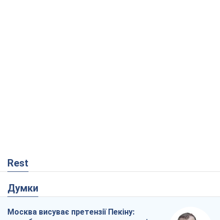
Rest
Думки
Москва висуває претензії Пекіну:
дружба перетворюється на залежність
Росії від Китаю
Віктор Каспрук
2,2 т.
Збіг інтересів двох цинічних гравців чи
таємний план Трампа і Путіна?
Віктор Швець
15,2 т.
У полоні власних міфів: як
Костянтинівка стала головною