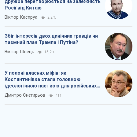
ідеологічною пасткою для російських
окупантів
Дмитро Снєгирьов
411
Рекрутинг: оновлений і, схоже,
корисний ворожий досвід, або
Діалектика вибагливого боягузтва
Олександр Кірш
687