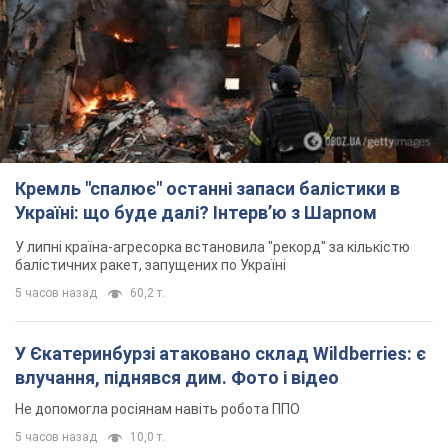
Кремль "спалює" останні запаси балістики в
Україні: що буде далі? Інтерв’ю з Шарпом
У липні країна-агресорка встановила "рекорд" за кількістю
балістичних ракет, запущених по Україні
5 часов назад
60,2 т.
У Єкатеринбурзі атаковано склад Wildberries: є
влучання, піднявся дим. Фото і відео
Не допомогла росіянам навіть робота ППО
5 часов назад
10,0 т.