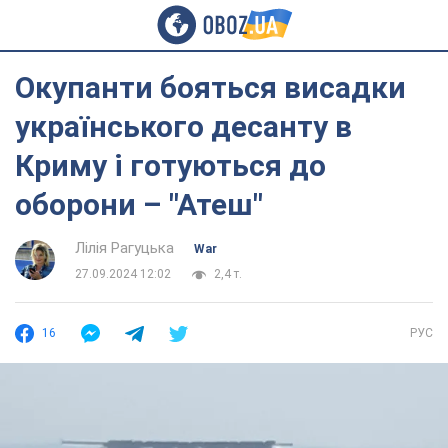
Окупанти бояться висадки
українського десанту в
Криму і готуються до
оборони – "Атеш"
Лілія Рагуцька
War
27.09.2024 12:02
2,4 т.
16
РУС