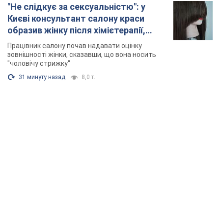
"Не слідкує за сексуальністю": у
Києві консультант салону краси
образив жінку після хімієтерапії,
розгорівся скандал. Фото
Працівник салону почав надавати оцінку
зовнішності жінки, сказавши, що вона носить
"чоловічу стрижку"
31 минуту назад
8,0 т.