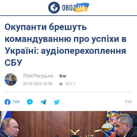
Окупанти брешуть
командуванню про успіхи в
Україні: аудіоперехоплення
СБУ
Лілія Рагуцька
War
26.05.2022 18:36
33,1 т.
104
РУС