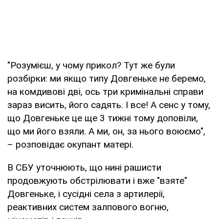
"Розумієш, у чому прикол? Тут же були
розбірки: ми якщо типу Довгеньке не беремо,
на комдивові дві, ось три кримінальні справи
зараз висить, його садять. І все! А сенс у тому,
що Довгеньке це ще 3 тижні тому доповіли,
що ми його взяли. А ми, он, за нього воюємо",
– розповідає окупант матері.
В СБУ уточнюють, що нині рашисти
продовжують обстрілювати і вже "взяте"
Довгеньке, і сусідні села з артилерії,
реактивних систем залпового вогню,