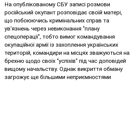
На опублікованому СБУ записі розмови
російський окупант розповідає своїй матері,
що побоюючись кримінальних справ та
ув'язнень через невиконання "плану
спецоперації", тобто вимог командування
окупаційної армії із захоплення українських
територій, командири на місцях зважуються на
брехню щодо своїх "успіхів" під час доповідей
вищому начальству. Однак викриття обману
загрожує ще більшими неприємностями