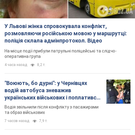
У Львові жінка спровокувала конфлікт,
розмовляючи російською мовою у маршрутці:
поліція склала адмінпротокол. Відео
На місце події прибули патрульні поліцейські та слідчо-
оперативна група
4 часа назад
8,2 т.
"Воюють, бо дурні": у Чернівцях
водій автобуса зневажив
українських військових і поплатився.
Відео
Водія звільнили після конфлікту з пасажирами
та образ військових
7 часов назад
7,9 т.