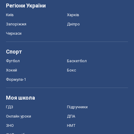
Регіони України
Київ
Харків
Запоріжжя
Дніпро
Черкаси
Спорт
Футбол
Баскетбол
Хокей
Бокс
Формула-1
Моя школа
ГДЗ
Підручники
Онлайн уроки
ДПА
ЗНО
НМТ