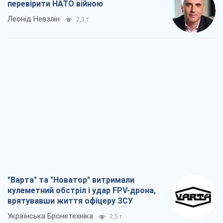
перевірити НАТО війною
Леонід Невзлін
2,3 т.
"Варта" та "Новатор" витримали
кулеметний обстріл і удар FPV-дрона,
врятувавши життя офіцеру ЗСУ
Українська Бронетехніка
2,5 т.