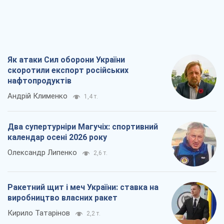
календар осені 2026 року
Олександр Липенко
2,6 т.
Ракетний щит і меч України: ставка на
виробництво власних ракет
Кирило Татарінов
2,2 т.
Посмертна "презумпція винуватості":
хто дозволив ТЦК судити загиблих
захисників
Марина Ставнійчук
5,2 т.
Всі думки