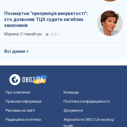
Про компанію
Команда
Правова інформація
Політика конфіденційності
Реклама на сайті
Документи
Редакційна політика
Журналісти OBOZ.UA на місці
подій
OBOZ.UA
Політика
Світ
Розслідування
Блоги
Суспільство
Регіони України
Київ
Харків