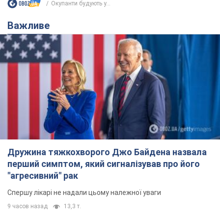
Дружина тяжкохворого Джо Байдена назвала
перший симптом, який сигналізував про його
"агресивний" рак
Спершу лікарі не надали цьому належної уваги
9 часов назад
13,3 т.
Її вбила Росія: померла 13-річна
дівчинка, поранена внаслідок
російської атаки на Сумщину. Фото
Того дня під час російського обстрілу загинули
її брат, вітчим та бабуся
10 часов назад
9,9 т.
Чому в СРСР лікарі носили лише білі
халати