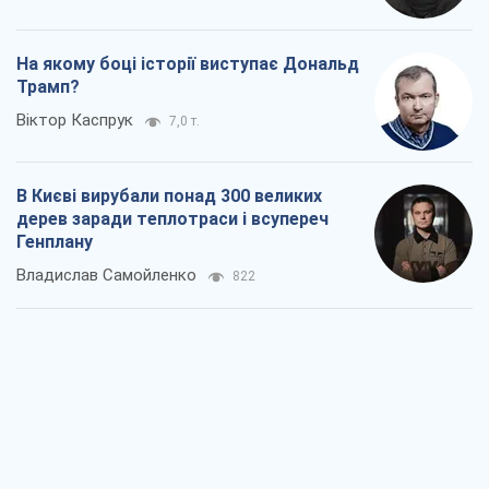
Як атаки Сил оборони України
скоротили експорт російських
нафтопродуктів
Андрій Клименко
1,4 т.
Два супертурніри Магучіх: спортивний