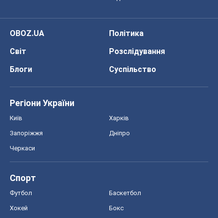
Запоріжжя
Дніпро
Черкаси
Спорт
Футбол
Баскетбол
Хокей
Бокс
Формула-1
Моя школа
ГДЗ
Підручники
Онлайн уроки
ДПА
ЗНО
НМТ
СНД посібники
Авто