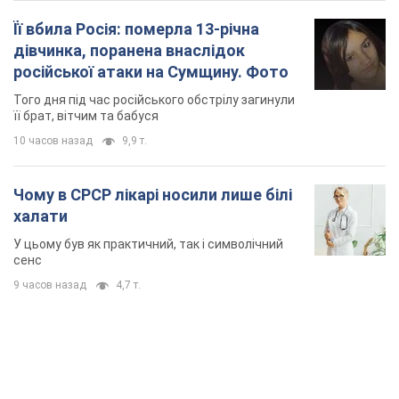
У цьому був як практичний, так і символічний
сенс
9 часов назад
4,7 т.
TOP NEWS