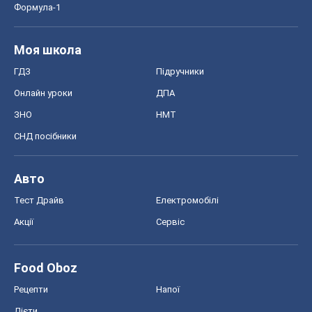
Тест Драйв
Електромобілі
Акції
Сервіс
Food Oboz
Рецепти
Напої
Дієти
Економіка
Ринки та компанії
Макроекономіка
MedOboz
Новини медицини
MAMACLUB
Шоу