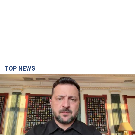
"Захист нашого життя": Зеленський про
антибалістику FREYJA, санкції проти Росії й
підтримку аграріїв. Відео
Європейські партнери долучаються до спільного проєкту
2 часа назад
25,0 т.
"Балістика вбиває людей": Сікорський закликав
обговорити перехоплення ворожих ракет над
Україною