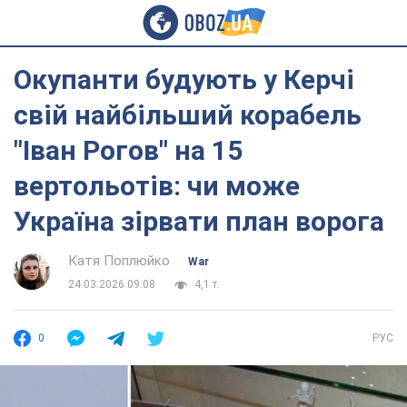
Окупанти будують у Керчі
свій найбільший корабель
"Іван Рогов" на 15
вертольотів: чи може
Україна зірвати план ворога
Катя Поплюйко
War
24.03.2026 09:08
4,1 т.
0
РУС