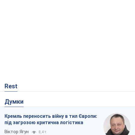
Rest
Думки
Кремль переносить війну в тил Європи:
під загрозою критична логістика
Віктор Ягун
8,4 т.
На якому боці історії виступає Дональд
Трамп?
Віктор Каспрук
7,0 т.
В Києві вирубали понад 300 великих
дерев заради теплотраси і всупереч
Генплану
Владислав Самойленко
822