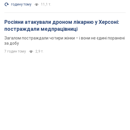
годину тому
11,1 т.
Росіяни атакували дроном лікарню у Херсоні:
постраждали медпрацівниці
Загалом постраждали чотири жінки – і вони не єдині поранені
за добу
7 годин тому
2,9 т.