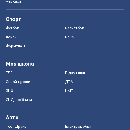
Черкаси
Спорт
Футбол
Баскетбол
Хокей
Бокс
Формула-1
Моя школа
ГДЗ
Підручники
Онлайн уроки
ДПА
ЗНО
НМТ
СНД посібники
Авто
Тест Драйв
Електромобілі