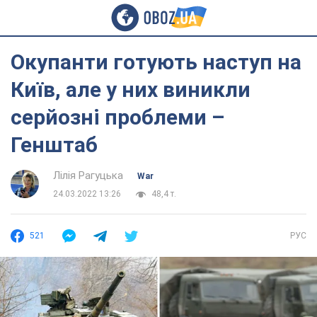
Окупанти готують наступ на
Київ, але у них виникли
серйозні проблеми –
Генштаб
Лілія Рагуцька
War
24.03.2022 13:26
48,4 т.
521
РУС