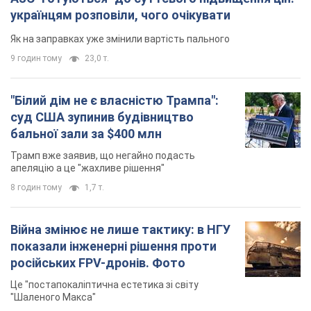
українцям розповіли, чого очікувати
Як на заправках уже змінили вартість пального
9 годин тому
23,0 т.
"Білий дім не є власністю Трампа":
суд США зупинив будівництво
бальної зали за $400 млн
Трамп вже заявив, що негайно подасть
апеляцію а це "жахливе рішення"
8 годин тому
1,7 т.
Війна змінює не лише тактику: в НГУ
показали інженерні рішення проти
російських FPV-дронів. Фото
Це "постапокаліптична естетика зі світу
"Шаленого Макса"