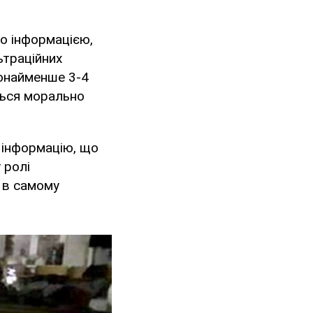
о інформацією,
ьтраційних
щонайменше 3-4
ться морально
 інформацію, що
 ролі
ї в самому