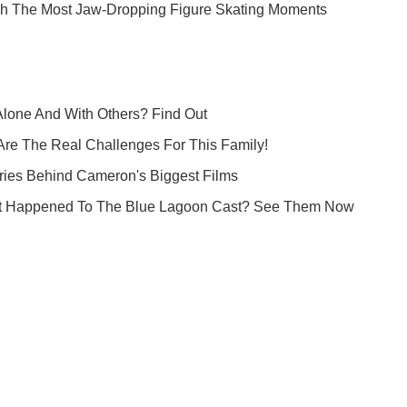
Підпишись на Telegram-канал і подивись, що відбудеться далі
Підписатись
Підписа