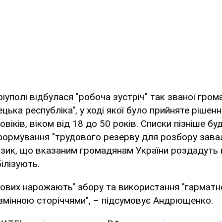
іуполі відбулася "робоча зустріч" так званої гром
ецька республіка", у ході якої було прийняте рішен
овіків, віком від 18 до 50 років. Списки пізніше бу
ормування "трудового резерву для розбору завал
изик, що вказаним громадянам України роздадуть 
білізують.
нових нарожають" збору та використання "гарматног
змінною сторіччями", – підсумовує Андрющенко.