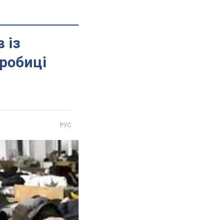
 із
дробиці
РУС