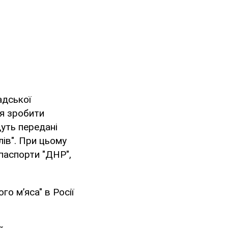
адської
ня зробити
дуть передані
ів". При цьому
паспорти "ДНР",
о м’яса" в Росії