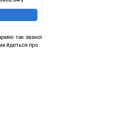
армію так званої
ма йдеться про