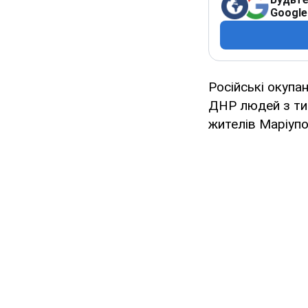
Google
Російські окупа
ДНР людей з тим
жителів Маріупо