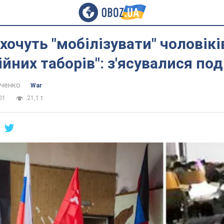
хочуть "мобілізувати" чоловіків
ійних таборів": з'ясувалися по
нченко
War
01
21,1 т.