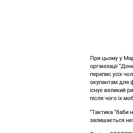
При цьому у Мар
організації "Дон
перепис усіх чол
окупантам для ф
існує великий р
після чого їх мо
"Тактика "баби 
залишається не