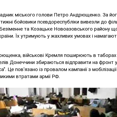
адник міського голови Петро Андрющенко. За йог
 тижні бойовики псевдореспубліки вивезли до філ
х Безіменне та Козацьке Новоазовського району 
країни. Їх утримують у жахливих умовах і намагаю
рющенка, військові Кремля поширюють в таборах
лів Донеччини збираються відправити на фронт у
а". Це пов'язано із провалом кампанії з мобілізаці
икими втратами армії РФ.