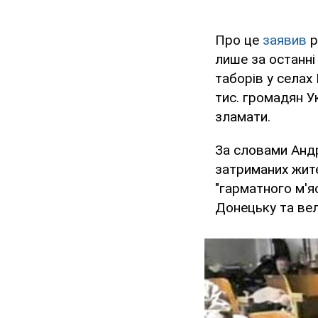
Про це
заявив
р
лише за останні
таборів у села
тис. громадян У
зламати.
За словами Анд
затриманих жите
"гарматного м'яс
Донецьку та вел