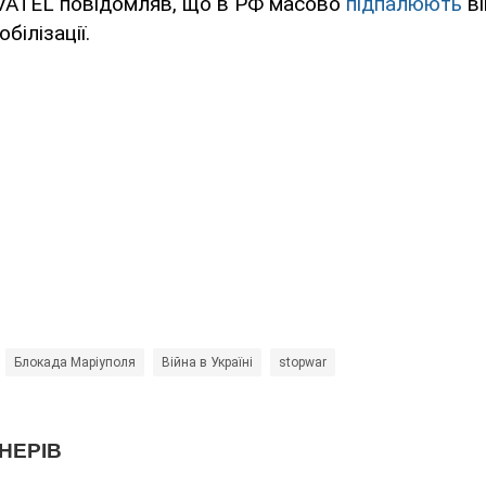
ATEL повідомляв, що в РФ масово
підпалюють
ві
білізації.
Блокада Маріуполя
Війна в Україні
stopwar