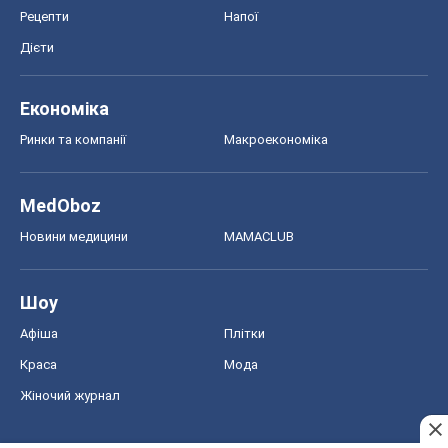
Рецепти
Напої
Дієти
Економіка
Ринки та компанії
Макроекономіка
MedOboz
Новини медицини
MAMACLUB
Шоу
Афіша
Плітки
Краса
Мода
Жіночий журнал