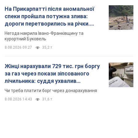
На Прикарпатті після аномальної
спеки пройшла потужна злива:
дороги перетворились на річки.
Відео
Негода накрила Івано-Франківщину та
курортний Буковель
8.08.2026 09:27
35,2 т.
Жінці нарахували 729 тис. грн боргу
за газ через покази зіпсованого
лічильника: суддя ухвалив
неочікуване рішення
Чи треба платити борг через донарахування
8.08.2026 14:43
31,6 т.