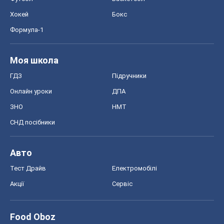
Хокей
Бокс
Формула-1
Моя школа
ГДЗ
Підручники
Онлайн уроки
ДПА
ЗНО
НМТ
СНД посібники
Авто
Тест Драйв
Електромобілі
Акції
Сервіс
Food Oboz