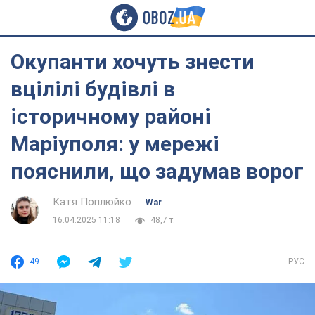
Окупанти хочуть знести
вцілілі будівлі в
історичному районі
Маріуполя: у мережі
пояснили, що задумав ворог
Катя Поплюйко
War
16.04.2025 11:18
48,7 т.
49
РУС