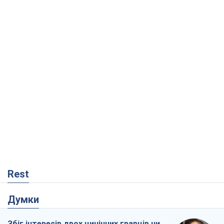
Rest
Думки
Збіг інтересів двох цинічних гравців чи