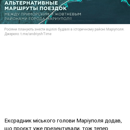
Ексрадник міського голови Маріуполя додав,
що проєкт уже презентували, тож тепер