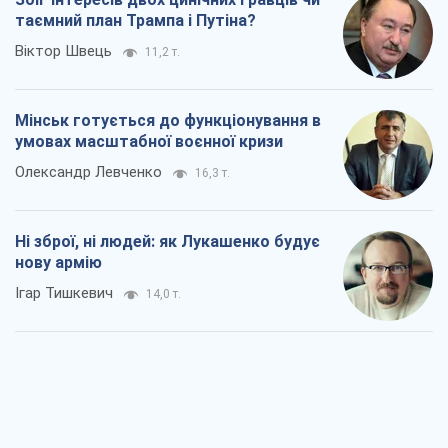
таємний план Трампа і Путіна?
Віктор Швець
11,2 т.
Мінськ готується до функціонування в
умовах масштабної воєнної кризи
Олександр Левченко
16,3 т.
Ні зброї, ні людей: як Лукашенко будує
нову армію
Ігар Тишкевич
14,0 т.