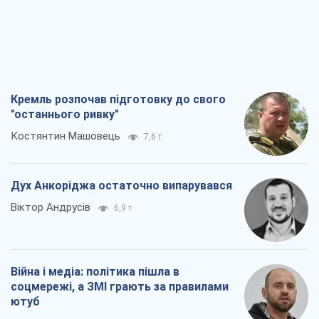
ютуб
Павло Казарін
3,7 т.
У полоні власних міфів: як
Костянтинівка стала головною
ідеологічною пасткою для російських
окупантів
Дмитро Снєгирьов
7,4 т.
Всі думки
Про компанію
Команда
Правова інформація
Політика конфіденційності