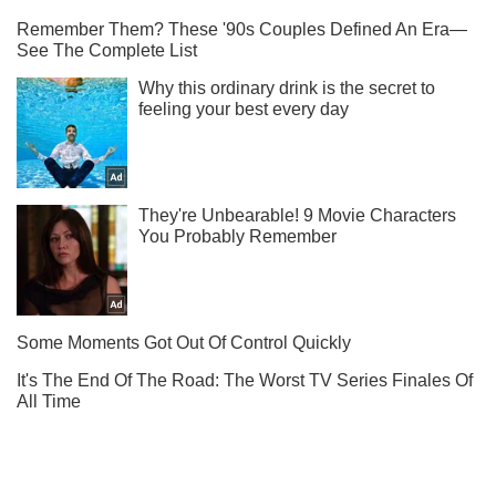
Ти ще не підписаний на наш Telegram? Швиденько тисни!