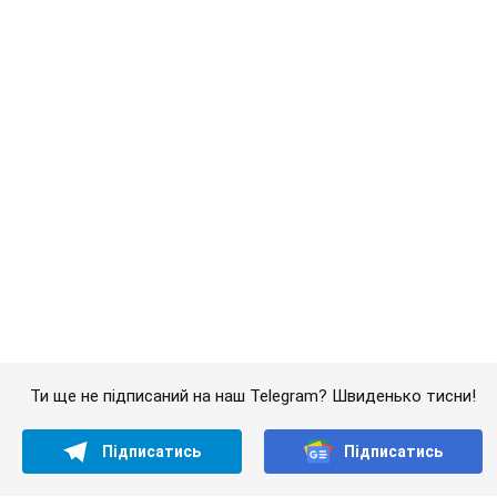
Підписатись
Підписатись
У окупантів є...
Важливе
Українці масово переносять свої мобільні
номери на одного й того самого оператора: на
який найчастіше переходять