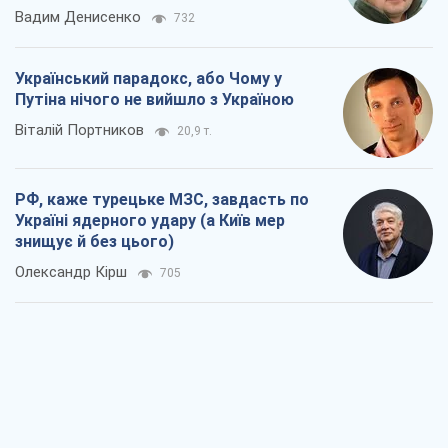
Кремль розпочав підготовку до свого
"останнього ривку"
Костянтин Машовець
7,6 т.
Дух Анкоріджа остаточно випарувався
Віктор Андрусів
6,9 т.
Війна і медіа: політика пішла в
соцмережі, а ЗМІ грають за правилами