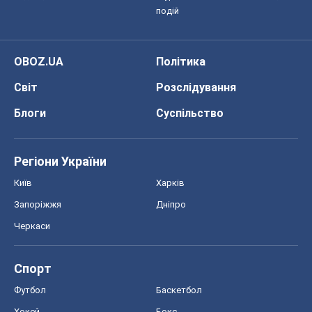
Футбол
Баскетбол
Хокей
Бокс
Формула-1
Моя школа
ГДЗ
Підручники
Онлайн уроки
ДПА
ЗНО
НМТ
СНД посібники
Авто
Тест Драйв
Електромобілі
Акції
Сервіс