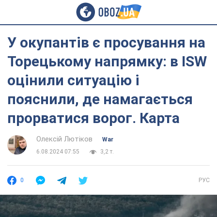
У окупантів є просування на
Торецькому напрямку: в ISW
оцінили ситуацію і
пояснили, де намагається
прорватися ворог. Карта
Олексій Лютіков
War
6.08.2024 07:55
3,2 т.
0
РУС