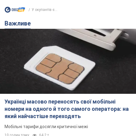
Мобільні тарифи досягли критичної межі
10 годин тому
64,2 т.
Українців планують виселяти з
квартир: "слуга народу" розповіла,
хто ухвалюватиме рішення про
знесення будинків
Чому хочуть зносити оселі українців
11 годин тому
58,6 т.
Українці масово купують дорогі нові
авто: скільки коштує
найпопулярніша модель
Які марки автомобілів воліють купувати
мешканці України
11 годин тому
37,7 т.