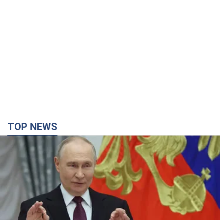
Путін не готовий завершувати війну: дві карти
Кремля, які потрібно вибити, щоб змінити його
думку. Інтерв’ю з Веселовським
Без зміни російських розрахунків швидкого завершення війни
не буде
3 години тому
23,5 т.
Дрони атакували НПЗ у Нижньокамську: після
вибухів було видно дим. Відео
Місцеві активно публікували фото та відео
3 години тому
3,8 т.
Україна готує Чорнобиль до чергової спроби