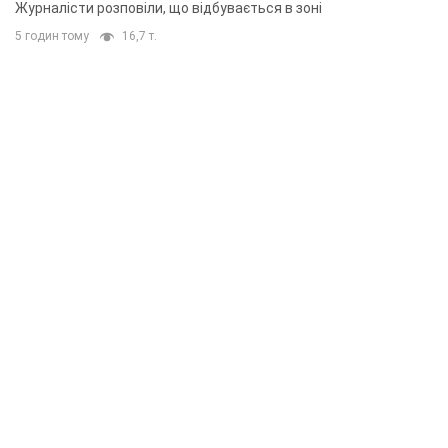
Rest
Думки
Прихована мобілізація і провокації