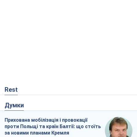
проти Польщі та країн Балтії: що стоїть
за новими планами Кремля
Вадим Денисенко
732
Український парадокс, або Чому у
Путіна нічого не вийшло з Україною
Віталій Портников
20,9 т.
РФ, каже турецьке МЗС, завдасть по
Україні ядерного удару (а Київ мер
знищує й без цього)
Олександр Кірш
705