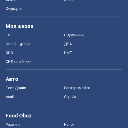
Food Oboz
Рецепти
Напої
Дієти
Економіка
Ринки та компанії
Макроекономіка
MedOboz
Новини медицини
MAMACLUB
Шоу
Афіша
Плітки
Краса
Мода
Жіночий журнал