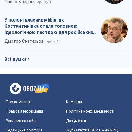
Реклама на сайті
Документи
Редакційна політика
Журналісти OBOZ.UA на місці
подій
OBOZ.UA
Політика
Світ
Розслідування
Блоги
Суспільство
Регіони України
Київ
Харків
Запоріжжя
Дніпро
Черкаси
Спорт